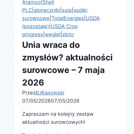
Aramco
|
Shell
2026)
PLC
|
słoneczniki
|
soja
|
spółki
surowcowe
|
TotalEnergies
|
USDA
(pozostałe)
|
USDA Crop
progress
|
węgiel
|
złoto
Unia wraca do
zmysłów? aktualności
surowcowe – 7 maja
2026
Przez
BJKasowski
07/05/2026
07/05/2026
Zapraszam na kolejny zestaw
aktualności surowcowych!