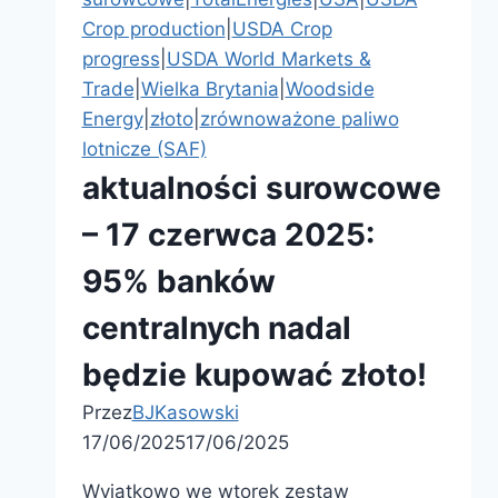
Crop production
|
USDA Crop
progress
|
USDA World Markets &
Trade
|
Wielka Brytania
|
Woodside
Energy
|
złoto
|
zrównoważone paliwo
lotnicze (SAF)
aktualności surowcowe
– 17 czerwca 2025:
95% banków
centralnych nadal
będzie kupować złoto!
Przez
BJKasowski
17/06/2025
17/06/2025
Wyjątkowo we wtorek zestaw