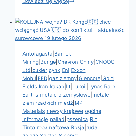
Dowiedz się więcej
Unia
wraca
do
zmysłów?
aktualności
surowcowe
–
Antofagasta
|
Barrick
7
Mining
|
Bunge
|
Chevron
|
Chiny
|
CNOOC
maja
Ltd
|
cukier
|
cynk
|
Eni
|
Exxon
2026
Mobil
|
FED
|
gaz ziemny
|
Glencore
|
Gold
Fields
|
Iran
|
kakao
|
lit
|
Lukoil
|
Lynas Rare
Earths
|
metale przemysłowe
|
metale
ziem rzadkich
|
miedź
|
MP
Materials
|
newsy krajowe
|
ogólne
informacje
|
pallad
|
pszenica
|
Rio
Tinto
|
ropa naftowa
|
Rosja
|
ruda
żelaza
|
Santos
|
Sibanye-