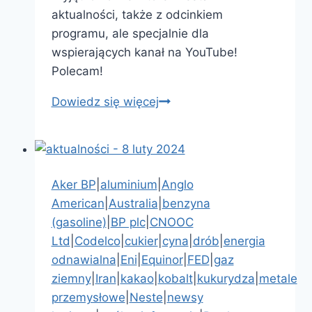
aktualności, także z odcinkiem
programu, ale specjalnie dla
wspierających kanał na YouTube!
Polecam!
Dowiedz się więcej
aktualności
surowcowe
–
17
czerwca
Aker BP
|
aluminium
|
Anglo
2025:
American
|
Australia
|
benzyna
95%
(gasoline)
|
BP plc
|
CNOOC
banków
Ltd
|
Codelco
|
cukier
|
cyna
|
drób
|
energia
centralnych
odnawialna
|
Eni
|
Equinor
|
FED
|
gaz
nadal
ziemny
|
Iran
|
kakao
|
kobalt
|
kukurydza
|
metale
będzie
przemysłowe
|
Neste
|
newsy
kupować