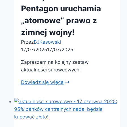
Pentagon uruchamia
„atomowe” prawo z
zimnej wojny!
Przez
BJKasowski
17/07/2025
17/07/2025
Zapraszam na kolejny zestaw
aktualności surowcowych!
Dowiedz się więcej
aktualności
surowcowe
–
17
lipca
2025: