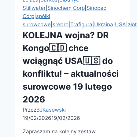
Stillwater
|
Sinochem Corp
|
Sinopec
Corp
|
spółki
surowcowe
|
srebro
|
Trafigura
|
Ukraina
|
USA
|
zło
KOLEJNA wojna? DR
Kongo🇨🇩 chce
wciągnąć USA🇺🇸 do
konfliktu! – aktualności
surowcowe 19 lutego
2026
Przez
BJKasowski
19/02/2026
19/02/2026
Zapraszam na kolejny zestaw