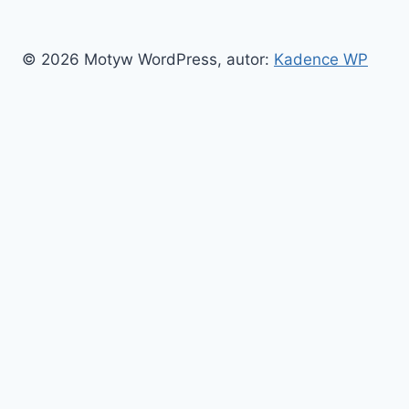
© 2026 Motyw WordPress, autor:
Kadence WP
Witaj!
News
Przełącz
Zboża
menu
Pszenica
podrzędne
Soja
Kukurydza
Ryż
Olej rzepakowy
Olej palmowy
Przełącz
Softy
menu
Kawa