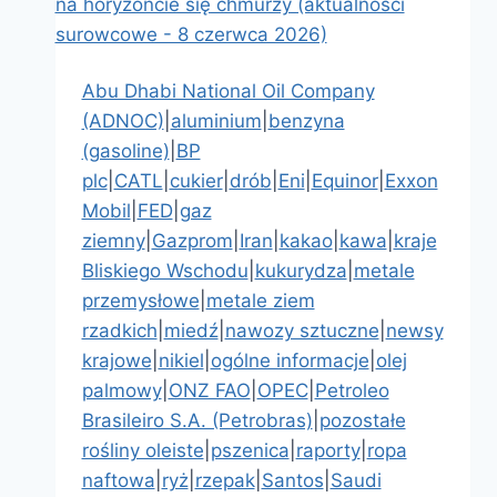
Abu Dhabi National Oil Company
(ADNOC)
|
aluminium
|
benzyna
(gasoline)
|
BP
plc
|
CATL
|
cukier
|
drób
|
Eni
|
Equinor
|
Exxon
Mobil
|
FED
|
gaz
ziemny
|
Gazprom
|
Iran
|
kakao
|
kawa
|
kraje
Bliskiego Wschodu
|
kukurydza
|
metale
przemysłowe
|
metale ziem
rzadkich
|
miedź
|
nawozy sztuczne
|
newsy
krajowe
|
nikiel
|
ogólne informacje
|
olej
palmowy
|
ONZ FAO
|
OPEC
|
Petroleo
Brasileiro S.A. (Petrobras)
|
pozostałe
rośliny oleiste
|
pszenica
|
raporty
|
ropa
naftowa
|
ryż
|
rzepak
|
Santos
|
Saudi