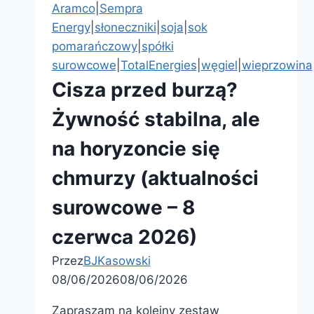
Aramco
|
Sempra
Energy
|
słoneczniki
|
soja
|
sok
pomarańczowy
|
spółki
surowcowe
|
TotalEnergies
|
węgiel
|
wieprzowina
Cisza przed burzą?
Żywność stabilna, ale
na horyzoncie się
chmurzy (aktualności
surowcowe – 8
czerwca 2026)
Przez
BJKasowski
08/06/2026
08/06/2026
Zapraszam na kolejny zestaw