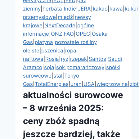
elektryczna
|
EQT
|
FED
|
gaz
ziemny
|
herbata
|
Indie
|
JERA
|
kakao
|
kawa
|
kukur
przemysłowe
|
miedź
|
newsy
krajowe
|
NextDecade
|
ogólne
informacje
|
ONZ FAO
|
OPEC
|
Osaka
Gas
|
platyna
|
pozostałe rośliny
oleiste
|
pszenica
|
ropa
naftowa
|
Rosja
|
ryż
|
rzepak
|
Santos
|
Saudi
Aramco
|
soja
|
sok pomarańczowy
|
spółki
surowcowe
|
stal
|
Tokyo
Gas
|
TotalEnergies
|
uran
|
USA
|
wieprzowina
|
zło
aktualności surowcowe
– 8 września 2025:
ceny zbóż spadną
jeszcze bardziej, także