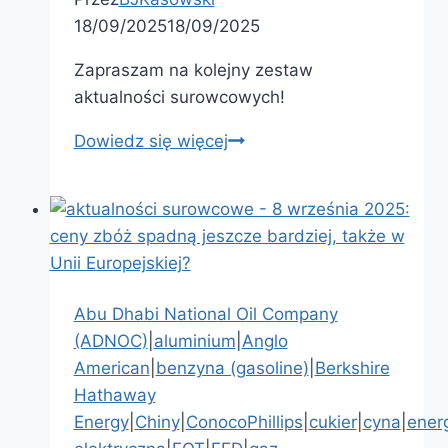
18/09/2025
18/09/2025
Zapraszam na kolejny zestaw
aktualności surowcowych!
Dowiedz się więcej
aktualności
surowcowe
–
18
września
2025:
ekologia
Abu Dhabi National Oil Company
napędza
(ADNOC)
|
aluminium
|
Anglo
wylesianie
American
|
benzyna (gasoline)
|
Berkshire
lasów
Hathaway
Amazonii?!
Energy
|
Chiny
|
ConocoPhillips
|
cukier
|
cyna
|
ener