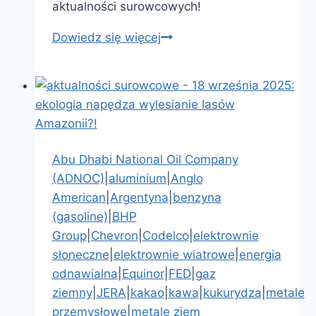
aktualności surowcowych!
Dowiedz się więcej
KOLEJNA
wojna?
DR
Kongo
🇨🇩
chce
wciągnąć
Abu Dhabi National Oil Company
USA
(ADNOC)
|
aluminium
|
Anglo
🇺🇸
American
|
Argentyna
|
benzyna
do
(gasoline)
|
BHP
konfliktu!
Group
|
Chevron
|
Codelco
|
elektrownie
–
słoneczne
|
elektrownie wiatrowe
|
energia
aktualności
odnawialna
|
Equinor
|
FED
|
gaz
surowcowe
ziemny
|
JERA
|
kakao
|
kawa
|
kukurydza
|
metale
19
przemysłowe
|
metale ziem