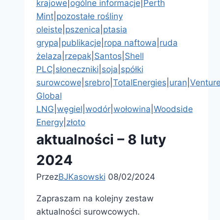
krajowe
|
ogólne informacje
|
Perth
złoto!
Mint
|
pozostałe rośliny
oleiste
|
pszenica
|
ptasia
grypa
|
publikacje
|
ropa naftowa
|
ruda
żelaza
|
rzepak
|
Santos
|
Shell
PLC
|
słoneczniki
|
soja
|
spółki
surowcowe
|
srebro
|
TotalEnergies
|
uran
|
Ventur
Global
LNG
|
węgiel
|
wodór
|
wołowina
|
Woodside
Energy
|
złoto
aktualności – 8 luty
2024
Przez
BJKasowski
08/02/2024
Zapraszam na kolejny zestaw
aktualności surowcowych.