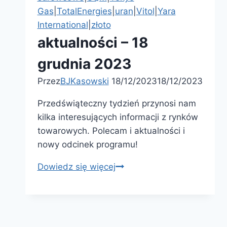
Gas
|
TotalEnergies
|
uran
|
Vitol
|
Yara
International
|
złoto
aktualności – 18
grudnia 2023
Przez
BJKasowski
18/12/2023
18/12/2023
Przedświąteczny tydzień przynosi nam
kilka interesujących informacji z rynków
towarowych. Polecam i aktualności i
nowy odcinek programu!
Dowiedz się więcej
aktualności
–
18
grudnia
2023