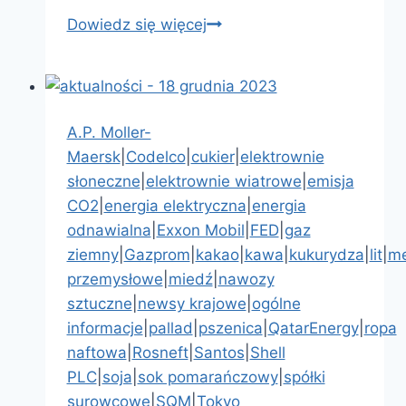
Dowiedz się więcej
aktualności
–
8
luty
2024
A.P. Moller-
Maersk
|
Codelco
|
cukier
|
elektrownie
słoneczne
|
elektrownie wiatrowe
|
emisja
CO2
|
energia elektryczna
|
energia
odnawialna
|
Exxon Mobil
|
FED
|
gaz
ziemny
|
Gazprom
|
kakao
|
kawa
|
kukurydza
|
lit
|
me
przemysłowe
|
miedź
|
nawozy
sztuczne
|
newsy krajowe
|
ogólne
informacje
|
pallad
|
pszenica
|
QatarEnergy
|
ropa
naftowa
|
Rosneft
|
Santos
|
Shell
PLC
|
soja
|
sok pomarańczowy
|
spółki
surowcowe
|
SQM
|
Tokyo