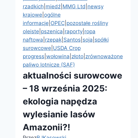
lutego
rzadkich
|
miedź
|
MMG Ltd
|
newsy
2026
krajowe
|
ogólne
informacje
|
OPEC
|
pozostałe rośliny
oleiste
|
pszenica
|
raporty
|
ropa
naftowa
|
rzepak
|
Santos
|
soja
|
spółki
surowcowe
|
USDA Crop
progress
|
wołowina
|
złoto
|
zrównoważone
paliwo lotnicze (SAF)
aktualności surowcowe
– 18 września 2025:
ekologia napędza
wylesianie lasów
Amazonii?!
Przez
BJKasowski