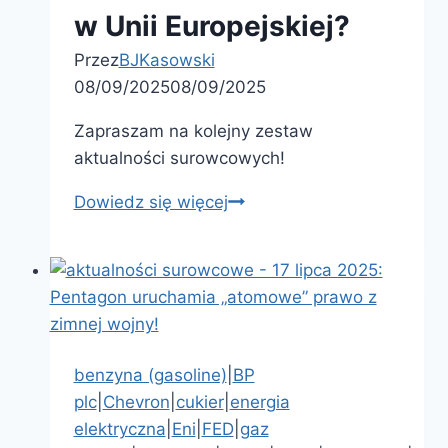
w Unii Europejskiej?
Przez
BJKasowski
08/09/2025
08/09/2025
Zapraszam na kolejny zestaw
aktualności surowcowych!
Dowiedz się więcej
aktualności
surowcowe
–
8
września
2025:
ceny
benzyna (gasoline)
|
BP
zbóż
plc
|
Chevron
|
cukier
|
energia
spadną
elektryczna
|
Eni
|
FED
|
gaz
jeszcze