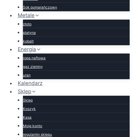
Sok pomarańczowy
Metale
złoto
platyna
kobalt
Energia
ropa naftowa
gaz ziemny
uran
Kalendarz
Sklep
Sklep
Koszyk
Kasa
Moje konto
regulamin sklepu