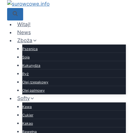
Przejdź
do
treści
Witaj!
News
Zboża
Pszenica
Soja
Kukurydza
Ryż
Olej rzepakowy
Olej palmowy
Softy
Kawa
Cukier
Kakao
Bawełna