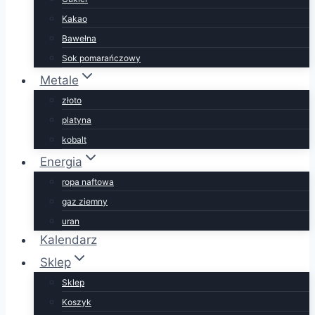
Kakao
Bawełna
Sok pomarańczowy
Metale
złoto
platyna
kobalt
Energia
ropa naftowa
gaz ziemny
uran
Kalendarz
Sklep
Sklep
Koszyk