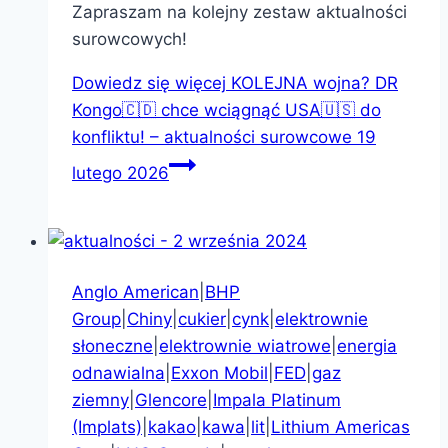
Zapraszam na kolejny zestaw aktualności
surowcowych!
Dowiedz się więcej
KOLEJNA wojna? DR
Kongo🇨🇩 chce wciągnąć USA🇺🇸 do
konfliktu! – aktualności surowcowe 19
lutego 2026
Anglo American
|
BHP
Group
|
Chiny
|
cukier
|
cynk
|
elektrownie
słoneczne
|
elektrownie wiatrowe
|
energia
odnawialna
|
Exxon Mobil
|
FED
|
gaz
ziemny
|
Glencore
|
Impala Platinum
(Implats)
|
kakao
|
kawa
|
lit
|
Lithium Americas