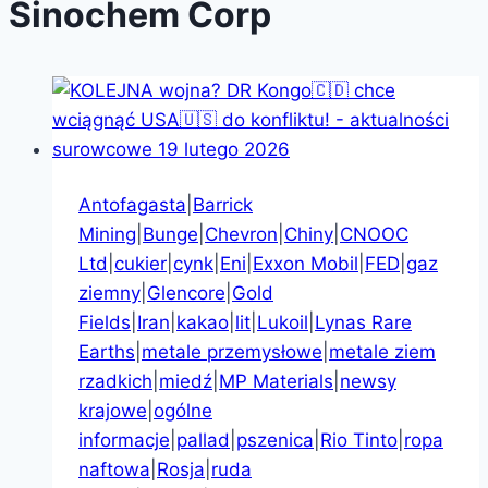
Sinochem Corp
Antofagasta
|
Barrick
Mining
|
Bunge
|
Chevron
|
Chiny
|
CNOOC
Ltd
|
cukier
|
cynk
|
Eni
|
Exxon Mobil
|
FED
|
gaz
ziemny
|
Glencore
|
Gold
Fields
|
Iran
|
kakao
|
lit
|
Lukoil
|
Lynas Rare
Earths
|
metale przemysłowe
|
metale ziem
rzadkich
|
miedź
|
MP Materials
|
newsy
krajowe
|
ogólne
informacje
|
pallad
|
pszenica
|
Rio Tinto
|
ropa
naftowa
|
Rosja
|
ruda