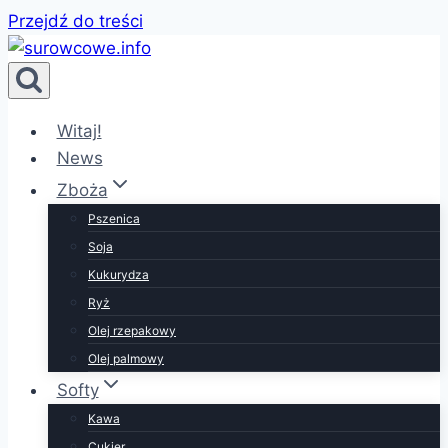
Przejdź do treści
Witaj!
News
Zboża
Pszenica
Soja
Kukurydza
Ryż
Olej rzepakowy
Olej palmowy
Softy
Kawa
Cukier