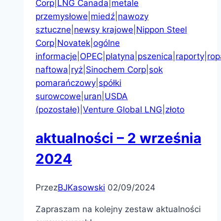
Corp
|
LNG Canada
|
metale
przemysłowe
|
miedź
|
nawozy
sztuczne
|
newsy krajowe
|
Nippon Steel
Corp
|
Novatek
|
ogólne
informacje
|
OPEC
|
platyna
|
pszenica
|
raporty
|
rop
naftowa
|
ryż
|
Sinochem Corp
|
sok
pomarańczowy
|
spółki
surowcowe
|
uran
|
USDA
(pozostałe)
|
Venture Global LNG
|
złoto
aktualności – 2 września
2024
Przez
BJKasowski
02/09/2024
Zapraszam na kolejny zestaw aktualności