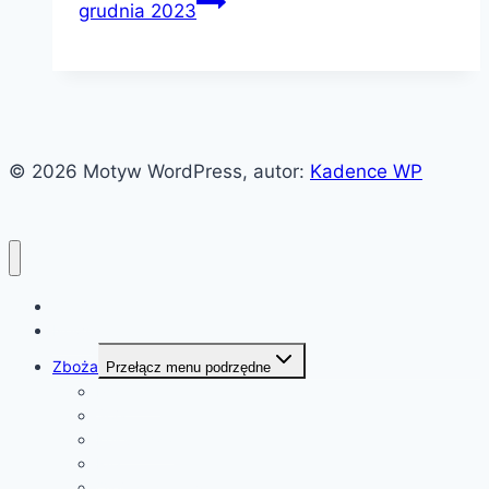
grudnia 2023
© 2026 Motyw WordPress, autor:
Kadence WP
Witaj!
News
Zboża
Przełącz menu podrzędne
Pszenica
Soja
Kukurydza
Ryż
Olej rzepakowy