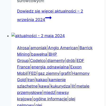
surowcowych!
Dowiedz się więcej
aktualności – 2
września 2024
Alrosa
|
amoniak
|
Anglo American
|
Barrick
Mining
|
bawełna
|
BHP
Group
|
Codelco
|
diamenty
|
drób
|
EDF
France
|
energia odnawialna
|
Exxon
Mobil
|
FED
|
gaz ziemny
|
grafit
|
Harmony
Gold
|
Iran
|
kakao
|
kamienie
szlachetne
|
kawa
|
kukurydza
|
lit
|
metale
przemysłowe
|
miedź
|
newsy
krajowe
|
ogólne informacje
|
olej
palmowy
|
olej