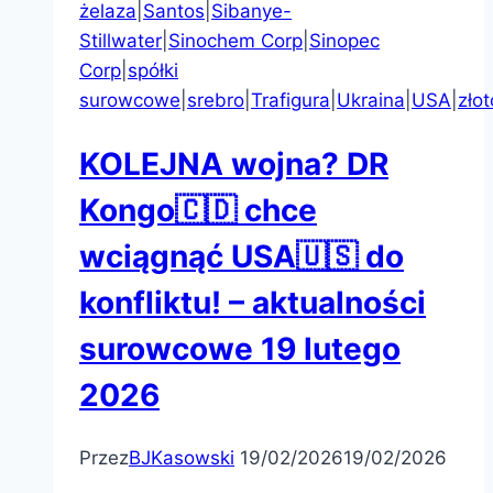
żelaza
|
Santos
|
Sibanye-
Stillwater
|
Sinochem Corp
|
Sinopec
Corp
|
spółki
surowcowe
|
srebro
|
Trafigura
|
Ukraina
|
USA
|
złot
KOLEJNA wojna? DR
Kongo🇨🇩 chce
wciągnąć USA🇺🇸 do
konfliktu! – aktualności
surowcowe 19 lutego
2026
Przez
BJKasowski
19/02/2026
19/02/2026