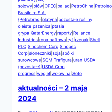
sojowy
|
ołów
|
OPEC
|
pallad
|
PetroChina
|
Petroleo
Brasileiro S.A.
(Petrobras)
|
platyna
|
pozostałe rośliny
oleiste
|
pszenica
|
ptasia
grypa
|
QatarEnergy
|
raporty
|
Reliance
Industries
|
ropa naftowa
|
ryż
|
rzepak
|
Shell
PLC
|
Sinochem Corp
|
Sinopec
Corp
|
słoneczniki
|
soja
|
spółki
surowcowe
|
SQM
|
Trafigura
|
uran
|
USDA
(pozostałe)
|
USDA Crop
progress
|
węgiel
|
wołowina
|
złoto
aktualności – 2 maja
2024