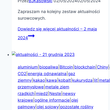
Przez
BJKasowski
02/05/2024
02/05/2024
Zapraszam na kolejny zestaw aktualności
surowcowych.
Dowiedz się więcej
aktualności – 2 maja
2024
aluminium
|
biopaliwa
|
Bitcoin
|
blockchain
|
Chiny
|
CO2
|
energia odnawialna
|
gaz
ziemny
|
kakao
|
kawa
|
kobalt
|
kukurydza
|
lit
|
meta
przemysłowe
|
metale ziem
rzadkich
|
miedź
|
Neste
|
newsy
krajowe
|
ogólne informacje
|
olej
palmowy
|
olej sojowy
|
pozostałe rośliny