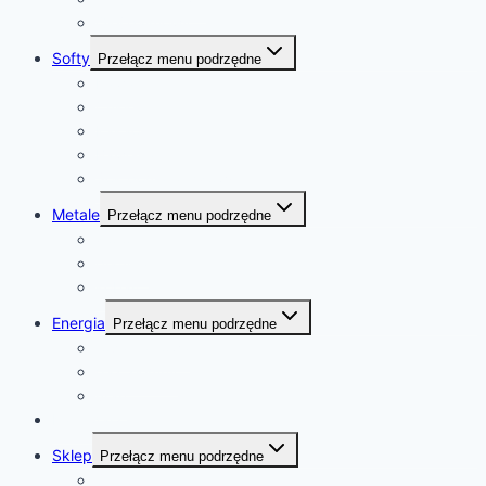
Olej palmowy
Softy
Przełącz menu podrzędne
Kawa
Cukier
Kakao
Bawełna
Sok pomarańczowy
Metale
Przełącz menu podrzędne
złoto
platyna
kobalt
Energia
Przełącz menu podrzędne
ropa naftowa
gaz ziemny
uran
Kalendarz
Sklep
Przełącz menu podrzędne
Sklep