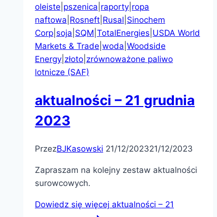
oleiste
|
pszenica
|
raporty
|
ropa
naftowa
|
Rosneft
|
Rusal
|
Sinochem
Corp
|
soja
|
SQM
|
TotalEnergies
|
USDA World
Markets & Trade
|
woda
|
Woodside
Energy
|
złoto
|
zrównoważone paliwo
lotnicze (SAF)
aktualności – 21 grudnia
2023
Przez
BJKasowski
21/12/2023
21/12/2023
Zapraszam na kolejny zestaw aktualności
surowcowych.
Dowiedz się więcej
aktualności – 21