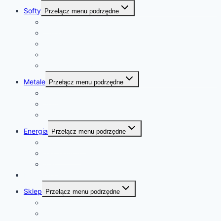
Softy
Przełącz menu podrzędne
Kawa
Cukier
Kakao
Bawełna
Sok pomarańczowy
Metale
Przełącz menu podrzędne
złoto
platyna
kobalt
Energia
Przełącz menu podrzędne
ropa naftowa
gaz ziemny
uran
Kalendarz
Sklep
Przełącz menu podrzędne
Sklep
Koszyk