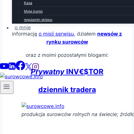
Kasa
soja
,
Moje konto
ryż
,
regulamin sklepu
platyna
,
o mnie
informacją
o misji serwisu
, działem
newsów z
rynku surowców
oraz z moimi pozostałymi blogami:
Prywatny
INV€$TOR
dziennik tradera
produkcja surowców rolnych na świecie; źródł