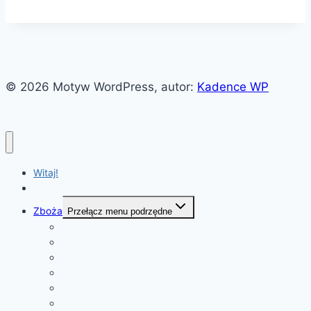
© 2026 Motyw WordPress, autor:
Kadence WP
Witaj!
News
Zboża
Przełącz menu podrzędne
Pszenica
Soja
Kukurydza
Ryż
Olej rzepakowy
Olej palmowy