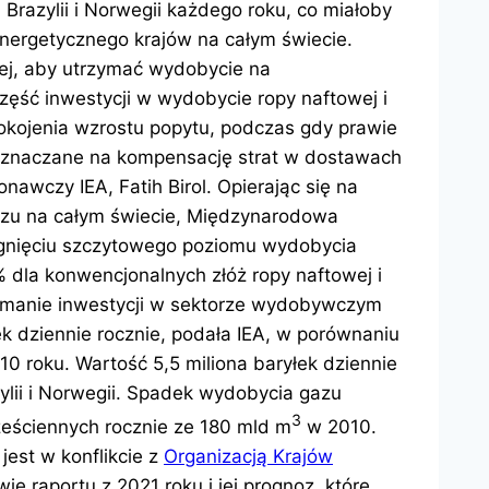
Brazylii i Norwegii każdego roku, co miałoby
nergetycznego krajów na całym świecie.
ej, aby utrzymać wydobycie na
zęść inwestycji w wydobycie ropy naftowej i
kojenia wzrostu popytu, podczas gdy prawie
zeznaczane na kompensację strat w dostawach
onawczy IEA, Fatih Birol. Opierając się na
gazu na całym świecie, Międzynarodowa
siągnięciu szczytowego poziomu wydobycia
 dla konwencjonalnych złóż ropy naftowej i
ymanie inwestycji w sektorze wydobywczym
ek dziennie rocznie, podała IEA, w porównaniu
10 roku. Wartość 5,5 miliona baryłek dziennie
zylii i Norwegii. Spadek wydobycia gazu
3
eściennych rocznie ze 180 mld m
w 2010.
est w konflikcie z
Organizacją Krajów
ie raportu z 2021 roku i jej prognoz, które