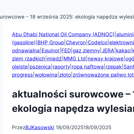
Abu Dhabi National Oil Company (ADNOC)
|
alumin
(gasoline)
|
BHP Group
|
Chevron
|
Codelco
|
elektrown
odnawialna
|
Equinor
|
FED
|
gaz ziemny
|
JERA
|
kakao
|
ziem rzadkich
|
miedź
|
MMG Ltd
|
newsy krajowe
|
ogó
oleiste
|
pszenica
|
raporty
|
ropa naftowa
|
rzepak
|
San
progress
|
wołowina
|
złoto
|
zrównoważone paliwo lot
aktualności surowcowe – 
ekologia napędza wylesia
Przez
BJKasowski
18/09/2025
18/09/2025