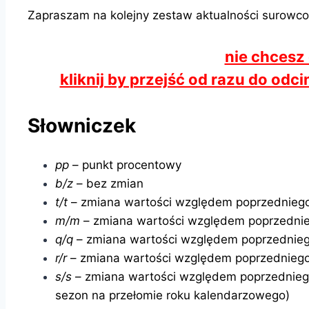
Zapraszam na kolejny zestaw aktualności surowc
nie chcesz
kliknij by przejść od razu do od
Słowniczek
pp
– punkt procentowy
b/z
– bez zmian
t/t
– zmiana wartości względem poprzedniego
m/m
– zmiana wartości względem poprzednie
q/q
– zmiana wartości względem poprzednieg
r/r
– zmiana wartości względem poprzedniego
s/s
– zmiana wartości względem poprzednie
sezon na przełomie roku kalendarzowego)