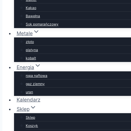
Kakao
Bawełna
Sok pomarańczowy
Metale
złoto
platyna
kobalt
Energia
ropa naftowa
gaz ziemny
uran
Kalendarz
Sklep
Sklep
Koszyk