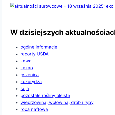
W dzisiejszych aktualnościac
ogólne informacje
raporty USDA
kawa
kakao
pszenica
kukurydza
soja
pozostałe rośliny oleiste
wieprzowina, wołowina, drób i ryby
ropa naftowa