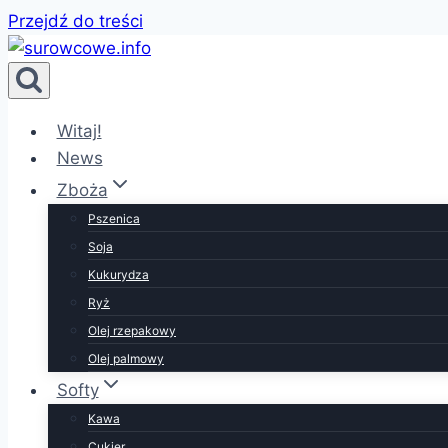
Przejdź do treści
Witaj!
News
Zboża
Pszenica
Soja
Kukurydza
Ryż
Olej rzepakowy
Olej palmowy
Softy
Kawa
Cukier