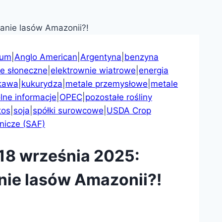
ium
|
Anglo American
|
Argentyna
|
benzyna
ie słoneczne
|
elektrownie wiatrowe
|
energia
kawa
|
kukurydza
|
metale przemysłowe
|
metale
lne informacje
|
OPEC
|
pozostałe rośliny
tos
|
soja
|
spółki surowcowe
|
USDA Crop
nicze (SAF)
18 września 2025:
nie lasów Amazonii?!