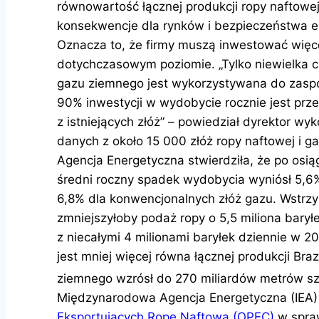
równowartość łącznej produkcji ropy naftowej 
konsekwencje dla rynków i bezpieczeństwa e
Oznacza to, że firmy muszą inwestować więc
dotychczasowym poziomie. „Tylko niewielka c
gazu ziemnego jest wykorzystywana do zaspo
90% inwestycji w wydobycie rocznie jest pr
z istniejących złóż” – powiedział dyrektor wyk
danych z około 15 000 złóż ropy naftowej i 
Agencja Energetyczna stwierdziła, że ​​po o
średni roczny spadek wydobycia wyniósł 5,6%
6,8% dla konwencjonalnych złóż gazu. Wstrz
zmniejszyłoby podaż ropy o 5,5 miliona barył
z niecałymi 4 milionami baryłek dziennie w 20
jest mniej więcej równa łącznej produkcji Bra
ziemnego wzrósł do 270 miliardów metrów sz
Międzynarodowa Agencja Energetyczna (IEA) j
Eksportujących Ropę Naftową (OPEC)
w spraw