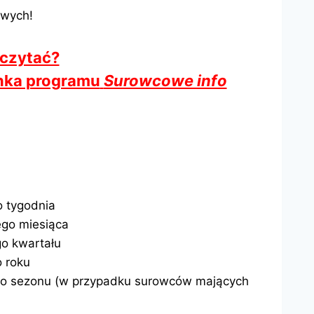
owych!
 czytać?
cinka programu
Surowcowe info
 tygodnia
go miesiąca
o kwartału
 roku
go sezonu (w przypadku surowców mających