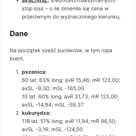
avSL/mSL:
średni(av)/maksymalny(m)
stop loss
– o ile zmieniła się cena w
przeciwnym do wyznaczonego kierunku;
Dane
Na początek sześć surowców, w tym ropa
brent.
pszenica:
60 lat: 63% long; avR 15,46; mR 123,00;
avSL -9,30; mSL -165,00
10 lat: 60% long; avR 31,73; mR 123,00;
avSL -14,94; mSL -59,37
kukurydza:
118 lat: 51% long; avR 11,94; mR 96,50;
avSL -3,16; mSL -124,00