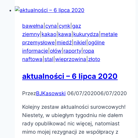
bawełna
|
cyna
|
cynk
|
gaz
ziemny
|
kakao
|
kawa
|
kukurydza
|
metale
przemysłowe
|
miedź
|
nikiel
|
ogólne
informacje
|
ołów
|
raporty
|
ropa
naftowa
|
stal
|
wieprzowina
|
złoto
aktualności – 6 lipca 2020
Przez
BJKasowski
06/07/2020
06/07/2020
Kolejny zestaw aktualności surowcowych!
Niestety, w ubiegłym tygodniu nie dałem
rady opublikować nic więcej, natomiast
mimo mojej rezygnacji ze współpracy z