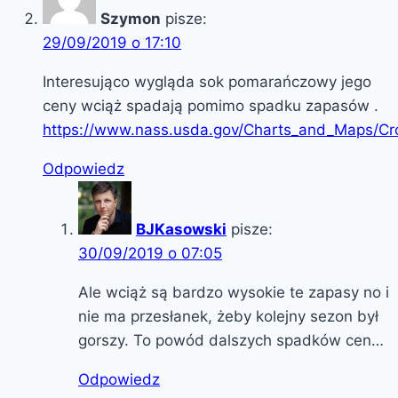
Szymon
pisze:
29/09/2019 o 17:10
Interesująco wygląda sok pomarańczowy jego
ceny wciąż spadają pomimo spadku zapasów .
https://www.nass.usda.gov/Charts_and_Maps/Cr
Odpowiedz
BJKasowski
pisze:
30/09/2019 o 07:05
Ale wciąż są bardzo wysokie te zapasy no i
nie ma przesłanek, żeby kolejny sezon był
gorszy. To powód dalszych spadków cen…
Odpowiedz