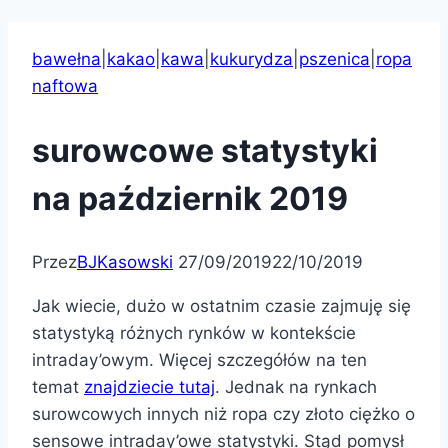
bawełna
|
kakao
|
kawa
|
kukurydza
|
pszenica
|
ropa
naftowa
surowcowe statystyki
na październik 2019
Przez
BJKasowski
27/09/2019
22/10/2019
Jak wiecie, dużo w ostatnim czasie zajmuję się
statystyką różnych rynków w kontekście
intraday’owym. Więcej szczegółów na ten
temat
znajdziecie tutaj
. Jednak na rynkach
surowcowych innych niż ropa czy złoto ciężko o
sensowe intraday’owe statystyki. Stąd pomysł