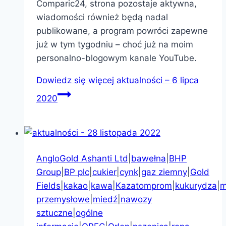
Comparic24, strona pozostaje aktywna,
wiadomości również będą nadal
publikowane, a program powróci zapewne
już w tym tygodniu – choć już na moim
personalno-blogowym kanale YouTube.
Dowiedz się więcej
aktualności – 6 lipca
2020
AngloGold Ashanti Ltd
|
bawełna
|
BHP
Group
|
BP plc
|
cukier
|
cynk
|
gaz ziemny
|
Gold
Fields
|
kakao
|
kawa
|
Kazatomprom
|
kukurydza
|
m
przemysłowe
|
miedź
|
nawozy
sztuczne
|
ogólne