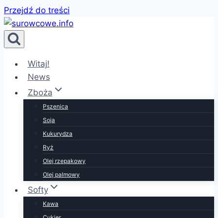
Przejdź do treści
Witaj!
News
Zboża
Pszenica
Soja
Kukurydza
Ryż
Olej rzepakowy
Olej palmowy
Softy
Kawa
Cukier