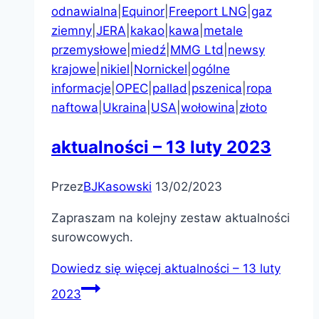
odnawialna
|
Equinor
|
Freeport LNG
|
gaz
ziemny
|
JERA
|
kakao
|
kawa
|
metale
przemysłowe
|
miedź
|
MMG Ltd
|
newsy
krajowe
|
nikiel
|
Nornickel
|
ogólne
informacje
|
OPEC
|
pallad
|
pszenica
|
ropa
naftowa
|
Ukraina
|
USA
|
wołowina
|
złoto
aktualności – 13 luty 2023
Przez
BJKasowski
13/02/2023
Zapraszam na kolejny zestaw aktualności
surowcowych.
Dowiedz się więcej
aktualności – 13 luty
2023