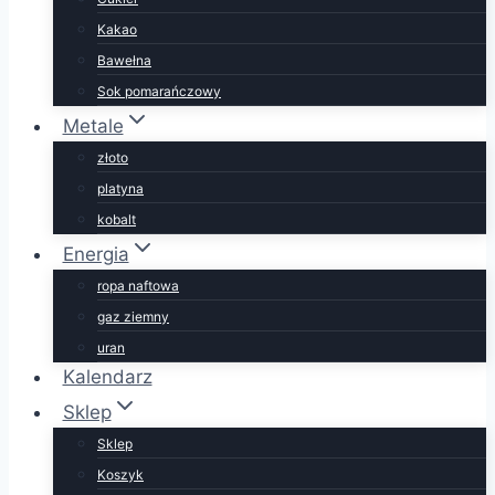
Kakao
Bawełna
Sok pomarańczowy
Metale
złoto
platyna
kobalt
Energia
ropa naftowa
gaz ziemny
uran
Kalendarz
Sklep
Sklep
Koszyk