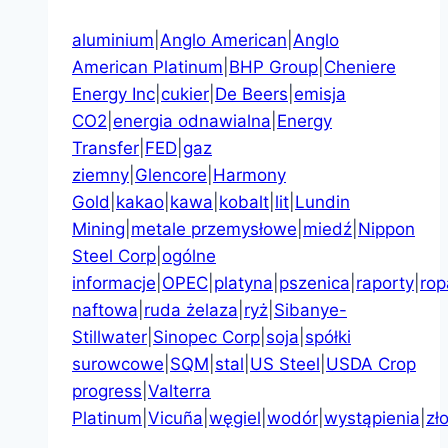
aluminium
|
Anglo American
|
Anglo
American Platinum
|
BHP Group
|
Cheniere
Energy Inc
|
cukier
|
De Beers
|
emisja
CO2
|
energia odnawialna
|
Energy
Transfer
|
FED
|
gaz
ziemny
|
Glencore
|
Harmony
Gold
|
kakao
|
kawa
|
kobalt
|
lit
|
Lundin
Mining
|
metale przemysłowe
|
miedź
|
Nippon
Steel Corp
|
ogólne
informacje
|
OPEC
|
platyna
|
pszenica
|
raporty
|
rop
naftowa
|
ruda żelaza
|
ryż
|
Sibanye-
Stillwater
|
Sinopec Corp
|
soja
|
spółki
surowcowe
|
SQM
|
stal
|
US Steel
|
USDA Crop
progress
|
Valterra
Platinum
|
Vicuña
|
węgiel
|
wodór
|
wystąpienia
|
zł