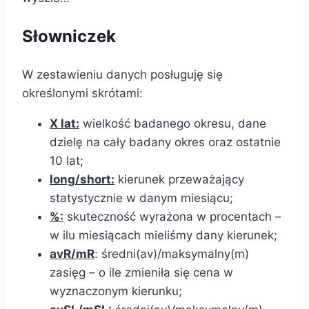
Słowniczek
W zestawieniu danych posługuję się
określonymi skrótami:
X
lat:
wielkość badanego okresu, dane
dzielę na cały badany okres oraz ostatnie
10 lat;
long/short:
kierunek przeważający
statystycznie w danym miesiącu;
%:
skuteczność wyrażona w procentach –
w ilu miesiącach mieliśmy dany kierunek;
avR/mR
: średni(av)/maksymalny(m)
zasięg – o ile zmieniła się cena w
wyznaczonym kierunku;