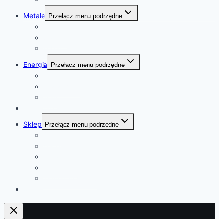
Metale
Przełącz menu podrzędne
złoto
platyna
kobalt
Energia
Przełącz menu podrzędne
ropa naftowa
gaz ziemny
uran
Kalendarz
Sklep
Przełącz menu podrzędne
Sklep
Koszyk
Kasa
Moje konto
regulamin sklepu
o mnie