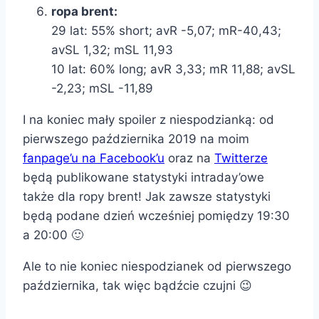
ropa brent:
29 lat: 55% short; avR -5,07; mR-40,43;
avSL 1,32; mSL 11,93
10 lat: 60% long; avR 3,33; mR 11,88; avSL
-2,23; mSL -11,89
I na koniec mały spoiler z niespodzianką: od
pierwszego października 2019 na moim
fanpage’u na Facebook’u
oraz na
Twitterze
będą publikowane statystyki intraday’owe
także dla ropy brent! Jak zawsze statystyki
będą podane dzień wcześniej pomiędzy 19:30
a 20:00 🙂
Ale to nie koniec niespodzianek od pierwszego
października, tak więc bądźcie czujni 😉