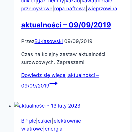
cukier
|
gaz ziemny
|
kakao
|
kawa
|
metale
przemysłowe
|
ropa naftowa
|
wieprzowina
aktualności – 09/09/2019
Przez
BJKasowski
09/09/2019
Czas na kolejny zestaw aktualności
surowcowych. Zapraszam!
Dowiedz się więcej
aktualności –
09/09/2019
BP plc
|
cukier
|
elektrownie
wiatrowe
|
energia