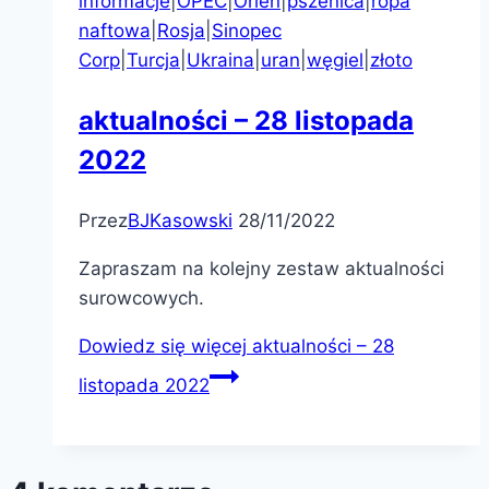
informacje
|
OPEC
|
Orlen
|
pszenica
|
ropa
naftowa
|
Rosja
|
Sinopec
Corp
|
Turcja
|
Ukraina
|
uran
|
węgiel
|
złoto
aktualności – 28 listopada
2022
Przez
BJKasowski
28/11/2022
Zapraszam na kolejny zestaw aktualności
surowcowych.
Dowiedz się więcej
aktualności – 28
listopada 2022