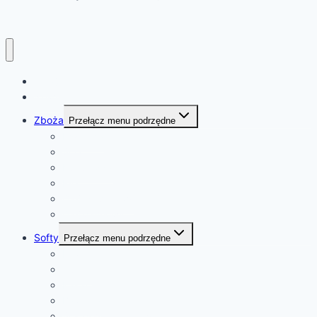
Witaj!
News
Zboża
Przełącz menu podrzędne
Pszenica
Soja
Kukurydza
Ryż
Olej rzepakowy
Olej palmowy
Softy
Przełącz menu podrzędne
Kawa
Cukier
Kakao
Bawełna
Sok pomarańczowy