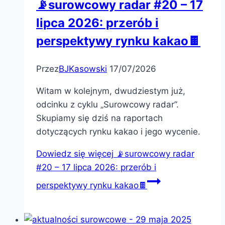
📡surowcowy radar #20 – 17
lipca 2026: przerób i
perspektywy rynku kakao🍫
Przez
BJKasowski
17/07/2026
Witam w kolejnym, dwudziestym już,
odcinku z cyklu „Surowcowy radar”.
Skupiamy się dziś na raportach
dotyczących rynku kakao i jego wycenie.
Dowiedz się więcej
📡surowcowy radar
#20 – 17 lipca 2026: przerób i
perspektywy rynku kakao🍫