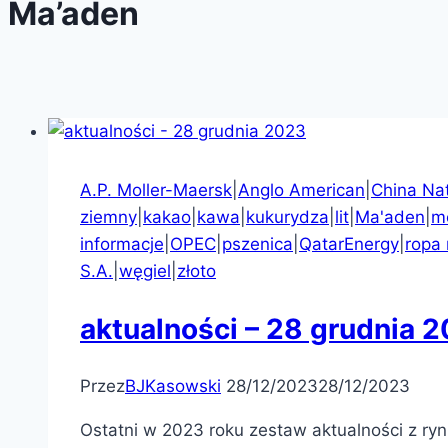
Ma’aden
A.P. Moller-Maersk
|
Anglo American
|
China Na
ziemny
|
kakao
|
kawa
|
kukurydza
|
lit
|
Ma'aden
|
m
informacje
|
OPEC
|
pszenica
|
QatarEnergy
|
ropa
S.A.
|
węgiel
|
złoto
aktualności – 28 grudnia 
Przez
BJKasowski
28/12/2023
28/12/2023
Ostatni w 2023 roku zestaw aktualności z r