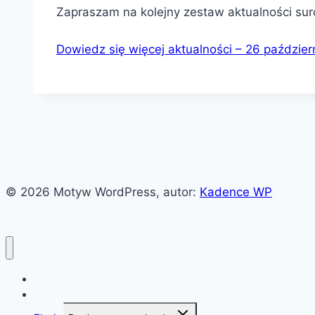
Zapraszam na kolejny zestaw aktualności su
Dowiedz się więcej
aktualności – 26 paździer
© 2026 Motyw WordPress, autor:
Kadence WP
Witaj!
News