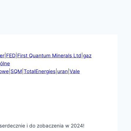
er
|
FED
|
First Quantum Minerals Ltd
|
gaz
ólne
cowe
|
SQM
|
TotalEnergies
|
uran
|
Vale
serdecznie i do zobaczenia w 2024!