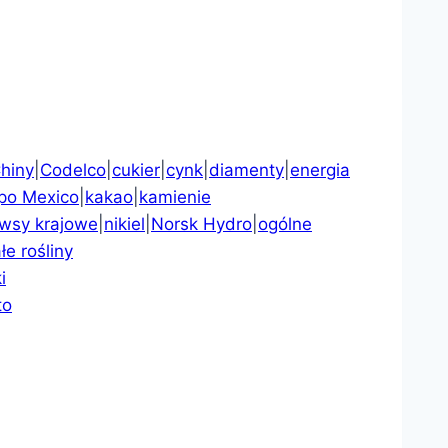
hiny
|
Codelco
|
cukier
|
cynk
|
diamenty
|
energia
po Mexico
|
kakao
|
kamienie
wsy krajowe
|
nikiel
|
Norsk Hydro
|
ogólne
łe rośliny
i
to