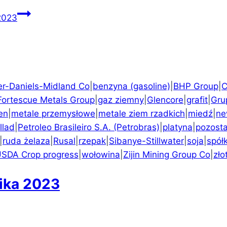
2023
er-Daniels-Midland Co
|
benzyna (gasoline)
|
BHP Group
|
C
Fortescue Metals Group
|
gaz ziemny
|
Glencore
|
grafit
|
Gru
en
|
metale przemysłowe
|
metale ziem rzadkich
|
miedź
|
ne
llad
|
Petroleo Brasileiro S.A. (Petrobras)
|
platyna
|
pozosta
|
ruda żelaza
|
Rusal
|
rzepak
|
Sibanye-Stillwater
|
soja
|
spółk
SDA Crop progress
|
wołowina
|
Zijin Mining Group Co
|
zło
nika 2023