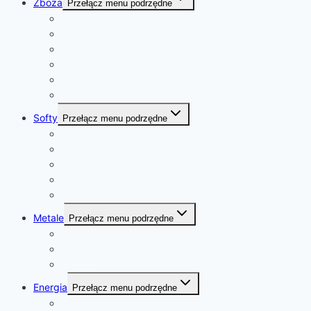
Zboża
Przełącz menu podrzędne
Pszenica
Soja
Kukurydza
Ryż
Olej rzepakowy
Olej palmowy
Softy
Przełącz menu podrzędne
Kawa
Cukier
Kakao
Bawełna
Sok pomarańczowy
Metale
Przełącz menu podrzędne
złoto
platyna
kobalt
Energia
Przełącz menu podrzędne
ropa naftowa