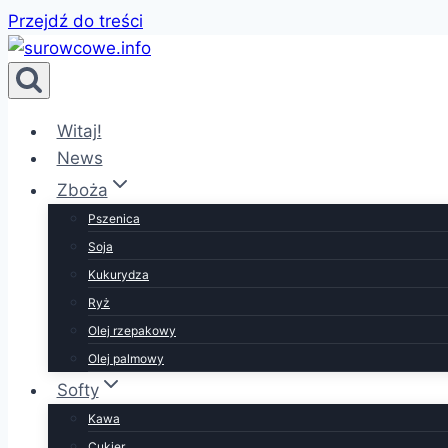
Przejdź do treści
Witaj!
News
Zboża
Pszenica
Soja
Kukurydza
Ryż
Olej rzepakowy
Olej palmowy
Softy
Kawa
Cukier