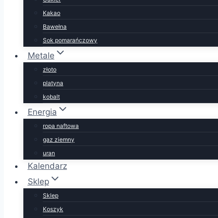
Kakao
Bawełna
Sok pomarańczowy
Metale
złoto
platyna
kobalt
Energia
ropa naftowa
gaz ziemny
uran
Kalendarz
Sklep
Sklep
Koszyk