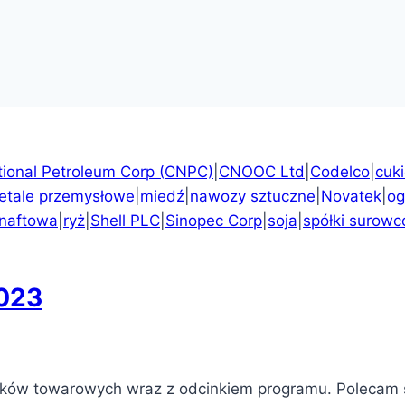
tional Petroleum Corp (CNPC)
|
CNOOC Ltd
|
Codelco
|
cuki
etale przemysłowe
|
miedź
|
nawozy sztuczne
|
Novatek
|
og
 naftowa
|
ryż
|
Shell PLC
|
Sinopec Corp
|
soja
|
spółki surow
2023
ynków towarowych wraz z odcinkiem programu. Polecam 