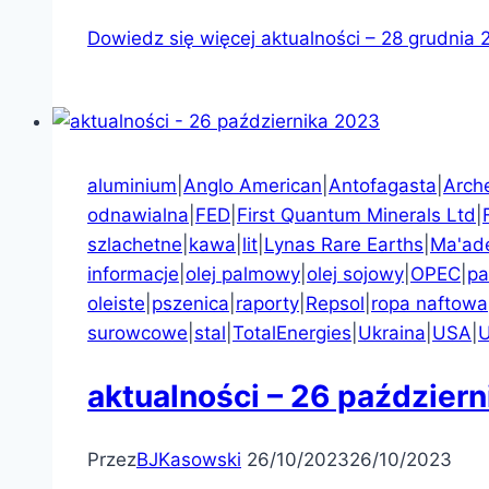
Dowiedz się więcej
aktualności – 28 grudnia 
aluminium
|
Anglo American
|
Antofagasta
|
Arch
odnawialna
|
FED
|
First Quantum Minerals Ltd
|
szlachetne
|
kawa
|
lit
|
Lynas Rare Earths
|
Ma'ad
informacje
|
olej palmowy
|
olej sojowy
|
OPEC
|
pa
oleiste
|
pszenica
|
raporty
|
Repsol
|
ropa naftowa
surowcowe
|
stal
|
TotalEnergies
|
Ukraina
|
USA
|
U
aktualności – 26 paździer
Przez
BJKasowski
26/10/2023
26/10/2023