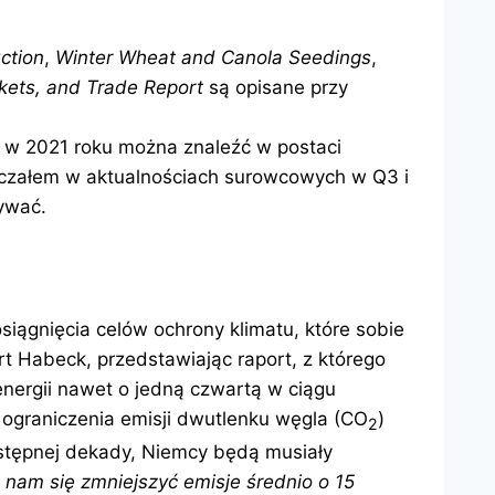
ction
,
Winter Wheat and Canola Seedings
,
kets, and Trade Report
są opisane przy
A w 2021 roku można znaleźć w postaci
aczałem w aktualnościach surowcowych w Q3 i
ywać.
iągnięcia celów ochrony klimatu, które sobie
rt Habeck, przedstawiając raport, z którego
 energii nawet o jedną czwartą w ciągu
l ograniczenia emisji dwutlenku węgla (CO
)
2
stępnej dekady, Niemcy będą musiały
 nam się zmniejszyć emisje średnio o 15