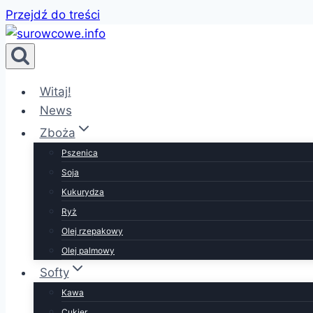
Przejdź do treści
Witaj!
News
Zboża
Pszenica
Soja
Kukurydza
Ryż
Olej rzepakowy
Olej palmowy
Softy
Kawa
Cukier