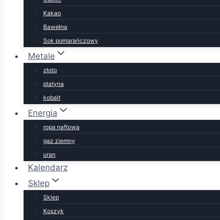
Kakao
Bawełna
Sok pomarańczowy
Metale
złoto
platyna
kobalt
Energia
ropa naftowa
gaz ziemny
uran
Kalendarz
Sklep
Sklep
Koszyk