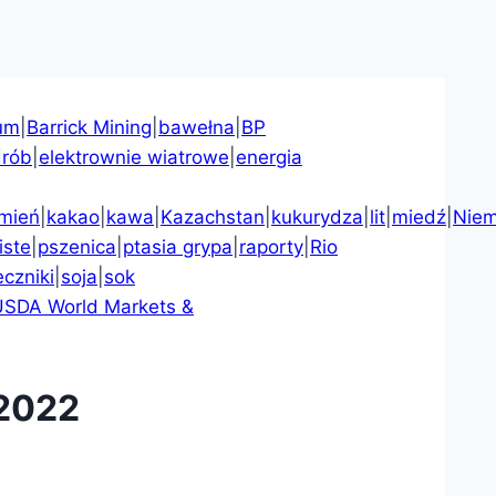
um
|
Barrick Mining
|
bawełna
|
BP
drób
|
elektrownie wiatrowe
|
energia
zmień
|
kakao
|
kawa
|
Kazachstan
|
kukurydza
|
lit
|
miedź
|
Nie
iste
|
pszenica
|
ptasia grypa
|
raporty
|
Rio
eczniki
|
soja
|
sok
USDA World Markets &
 2022