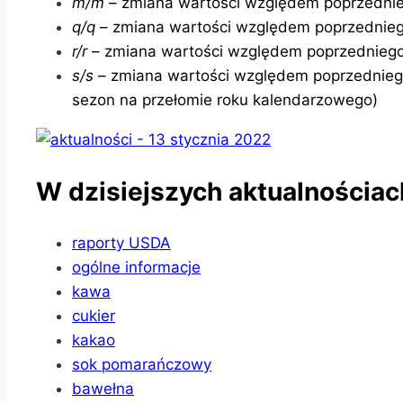
m/m
– zmiana wartości względem poprzednie
q/q
– zmiana wartości względem poprzednieg
r/r
– zmiana wartości względem poprzedniego
s/s
– zmiana wartości względem poprzednie
sezon na przełomie roku kalendarzowego)
W dzisiejszych aktualnościac
raporty USDA
ogólne informacje
kawa
cukier
kakao
sok pomarańczowy
bawełna