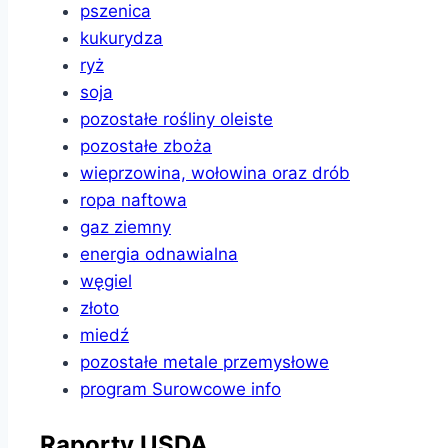
pszenica
kukurydza
ryż
soja
pozostałe rośliny oleiste
pozostałe zboża
wieprzowina, wołowina oraz drób
ropa naftowa
gaz ziemny
energia odnawialna
węgiel
złoto
miedź
pozostałe metale przemysłowe
program Surowcowe info
Raporty USDA