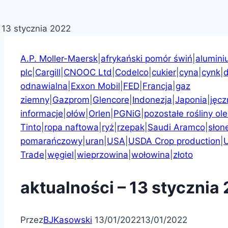
A.P. Moller-Maersk
|
afrykański pomór świń
|
alumini
plc
|
Cargill
|
CNOOC Ltd
|
Codelco
|
cukier
|
cyna
|
cynk
|
odnawialna
|
Exxon Mobil
|
FED
|
Francja
|
gaz
ziemny
|
Gazprom
|
Glencore
|
Indonezja
|
Japonia
|
jęc
informacje
|
ołów
|
Orlen
|
PGNiG
|
pozostałe rośliny ole
Tinto
|
ropa naftowa
|
ryż
|
rzepak
|
Saudi Aramco
|
słon
pomarańczowy
|
uran
|
USA
|
USDA Crop production
|
Trade
|
węgiel
|
wieprzowina
|
wołowina
|
złoto
aktualności – 13 stycznia
Przez
BJKasowski
13/01/2022
13/01/2022