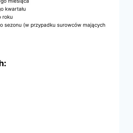
go miesiąca
o kwartału
 roku
go sezonu (w przypadku surowców mających
h: