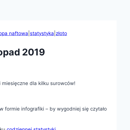
opa naftowa
|
statystyka
|
złoto
topad 2019
i miesięczne dla kilku surowców!
 formie infografiki – by wygodniej się czytało
dku
codziennej statystyki
.