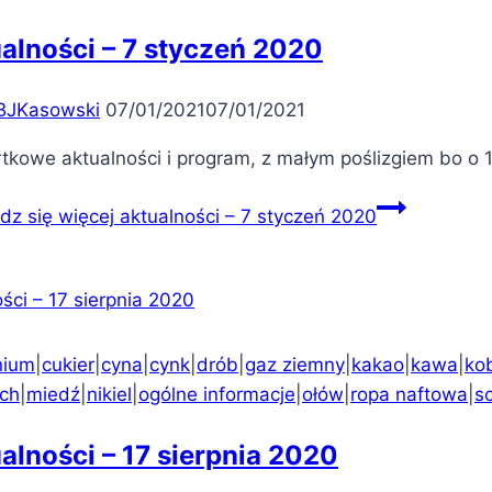
alności – 7 styczeń 2020
BJKasowski
07/01/2021
07/01/2021
tkowe aktualności i program, z małym poślizgiem bo o 1
dz się więcej
aktualności – 7 styczeń 2020
nium
|
cukier
|
cyna
|
cynk
|
drób
|
gaz ziemny
|
kakao
|
kawa
|
kob
ich
|
miedź
|
nikiel
|
ogólne informacje
|
ołów
|
ropa naftowa
|
s
alności – 17 sierpnia 2020