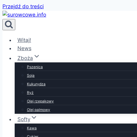
Przejdź do treści
Witaj!
News
Zboża
Pszenica
Soja
Kukurydza
Ryż
Olej rzepakowy
Olej palmowy
Softy
Kawa
Cukier