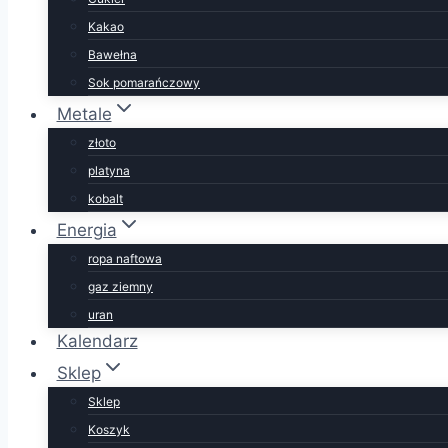
Kakao
Bawełna
Sok pomarańczowy
Metale
złoto
platyna
kobalt
Energia
ropa naftowa
gaz ziemny
uran
Kalendarz
Sklep
Sklep
Koszyk