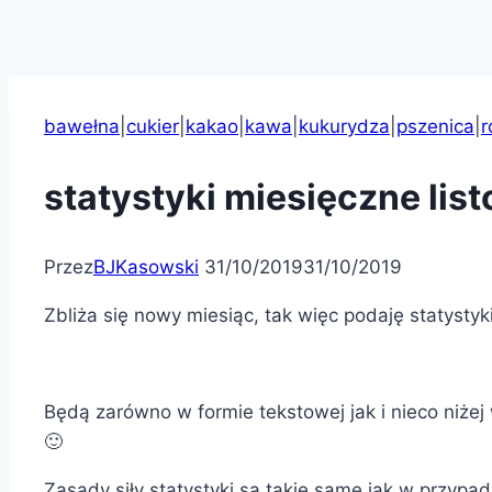
bawełna
|
cukier
|
kakao
|
kawa
|
kukurydza
|
pszenica
|
r
statystyki miesięczne lis
Przez
BJKasowski
31/10/2019
31/10/2019
Zbliża się nowy miesiąc, tak więc podaję statystyk
Będą zarówno w formie tekstowej jak i nieco niżej w
🙂
Zasady siły statystyki są takie same jak w przypa