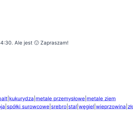
4:30. Ale jest 🙂 Zapraszam!
alt
|
kukurydza
|
metale przemysłowe
|
metale ziem
oja
|
spółki surowcowe
|
srebro
|
stal
|
węgiel
|
wieprzowina
|
zł