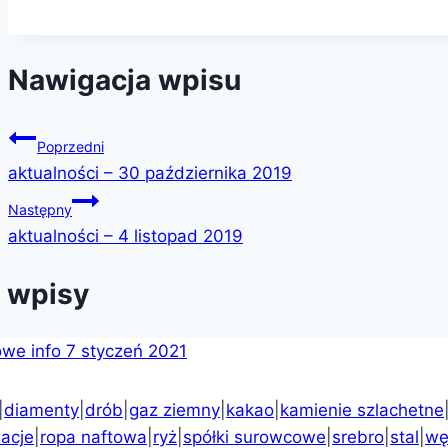
Nawigacja wpisu
Poprzedni
aktualności – 30 października 2019
Następny
aktualności – 4 listopad 2019
 wpisy
|
diamenty
|
drób
|
gaz ziemny
|
kakao
|
kamienie szlachetne
macje
|
ropa naftowa
|
ryż
|
spółki surowcowe
|
srebro
|
stal
|
wę