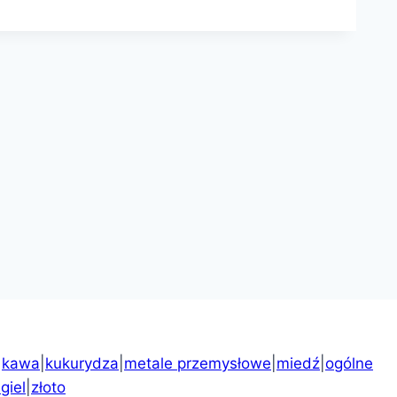
|
kawa
|
kukurydza
|
metale przemysłowe
|
miedź
|
ogólne
giel
|
złoto