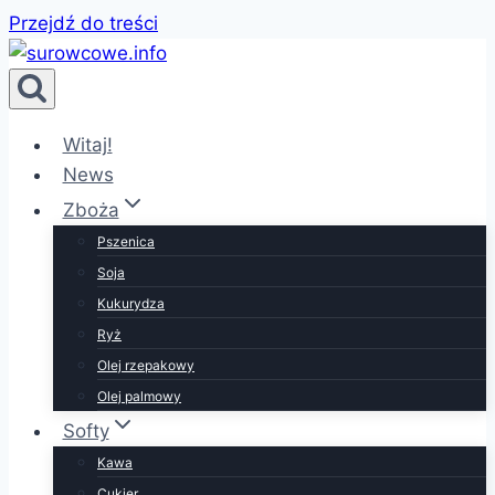
Przejdź do treści
Witaj!
News
Zboża
Pszenica
Soja
Kukurydza
Ryż
Olej rzepakowy
Olej palmowy
Softy
Kawa
Cukier