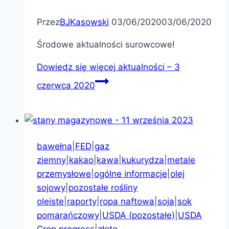
Przez
BJKasowski
03/06/2020
03/06/2020
Środowe aktualności surowcowe!
Dowiedz się więcej
aktualności – 3
czerwca 2020
bawełna
|
FED
|
gaz
ziemny
|
kakao
|
kawa
|
kukurydza
|
metale
przemysłowe
|
ogólne informacje
|
olej
sojowy
|
pozostałe rośliny
oleiste
|
raporty
|
ropa naftowa
|
soja
|
sok
pomarańczowy
|
USDA (pozostałe)
|
USDA