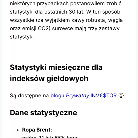
niektórych przypadkach postanowiłem zrobić
statystyki dla ostatnich 30 lat. W ten sposób
wszystkie (za wyjątkiem kawy robusta, węgla
oraz emisji CO2) surowce mają trzy zestawy
statystyk.
Statystyki miesięczne dla
indeksów giełdowych
Są dostępne na
blogu
Prywatny
INV€$TOR
🙂
Dane statystyczne
Ropa
Brent: