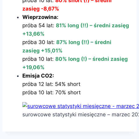
próba 10 lat:
80% short (!) – średni
zasięg -8,67%
Wieprzowina:
próba 54 lat:
81% long (!!) – średni zasięg
+13,66%
próba 30 lat:
87% long (!!) – średni
zasięg +15,01%
próba 10 lat:
80% long (!) – średni zasięg
+19,06%
Emisja CO2:
próba 12 lat: 54% short
próba 10 lat: 70% short
surowcowe statystyki miesięczne – marzec 20