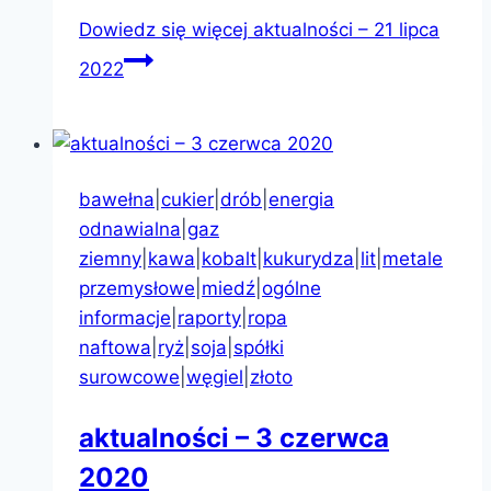
Dowiedz się więcej
aktualności – 21 lipca
2022
bawełna
|
cukier
|
drób
|
energia
odnawialna
|
gaz
ziemny
|
kawa
|
kobalt
|
kukurydza
|
lit
|
metale
przemysłowe
|
miedź
|
ogólne
informacje
|
raporty
|
ropa
naftowa
|
ryż
|
soja
|
spółki
surowcowe
|
węgiel
|
złoto
aktualności – 3 czerwca
2020