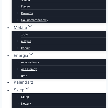
Kakao
Bawełna
Sok pomarańczowy
Metale
złoto
platyna
kobalt
Energia
ropa naftowa
gaz ziemny
uran
Kalendarz
Sklep
Sklep
Koszyk