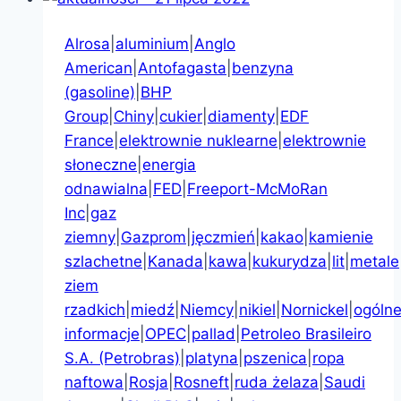
Alrosa
|
aluminium
|
Anglo
American
|
Antofagasta
|
benzyna
(gasoline)
|
BHP
Group
|
Chiny
|
cukier
|
diamenty
|
EDF
France
|
elektrownie nuklearne
|
elektrownie
słoneczne
|
energia
odnawialna
|
FED
|
Freeport-McMoRan
Inc
|
gaz
ziemny
|
Gazprom
|
jęczmień
|
kakao
|
kamienie
szlachetne
|
Kanada
|
kawa
|
kukurydza
|
lit
|
metale
ziem
rzadkich
|
miedź
|
Niemcy
|
nikiel
|
Nornickel
|
ogóln
informacje
|
OPEC
|
pallad
|
Petroleo Brasileiro
S.A. (Petrobras)
|
platyna
|
pszenica
|
ropa
naftowa
|
Rosja
|
Rosneft
|
ruda żelaza
|
Saudi