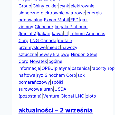
Group
|
Chiny
|
cukier
|
cynk
|
elektrownie
słoneczne
|
elektrownie wiatrowe
|
energia
odnawialna
|
Exxon Mobil
|
FED
|
gaz
ziemny
|
Glencore
|
Impala Platinum
(Implats)
|
kakao
|
kawa
|
lit
|
Lithium Americas
Corp
|
LNG Canada
|
metale
przemysłowe
|
miedź
|
nawozy
sztuczne
|
newsy krajowe
|
Nippon Steel
Corp
|
Novatek
|
ogólne
informacje
|
OPEC
|
platyna
|
pszenica
|
raporty
|
rop
naftowa
|
ryż
|
Sinochem Corp
|
sok
pomarańczowy
|
spółki
surowcowe
|
uran
|
USDA
(pozostałe)
|
Venture Global LNG
|
złoto
aktualności – 2 września