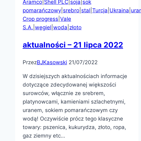
Aramco
|
Shell PLC
|
soja
|
sok
pomarańczowy
|
srebro
|
stal
|
Turcja
|
Ukraina
|
ura
Crop progress
|
Vale
S.A.
|
węgiel
|
woda
|
złoto
aktualności – 21 lipca 2022
Przez
BJKasowski
21/07/2022
W dzisiejszych aktualnościach informacje
dotyczące zdecydowanej większości
surowców, włącznie ze srebrem,
platynowcami, kamieniami szlachetnymi,
uranem, sokiem pomarańczowym czy
wodą! Oczywiście prócz tego klasyczne
towary: pszenica, kukurydza, złoto, ropa,
gaz ziemny etc…