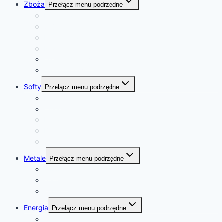
Zboża
Przełącz menu podrzędne
Pszenica
Soja
Kukurydza
Ryż
Olej rzepakowy
Olej palmowy
Softy
Przełącz menu podrzędne
Kawa
Cukier
Kakao
Bawełna
Sok pomarańczowy
Metale
Przełącz menu podrzędne
złoto
platyna
kobalt
Energia
Przełącz menu podrzędne
ropa naftowa