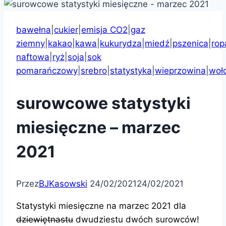
bawełna
|
cukier
|
emisja CO2
|
gaz
ziemny
|
kakao
|
kawa
|
kukurydza
|
miedź
|
pszenica
|
rop
naftowa
|
ryż
|
soja
|
sok
pomarańczowy
|
srebro
|
statystyka
|
wieprzowina
|
woł
surowcowe statystyki
miesięczne – marzec
2021
Przez
BJKasowski
24/02/2021
24/02/2021
Statystyki miesięczne na marzec 2021 dla
dziewiętnastu
dwudziestu dwóch surowców!