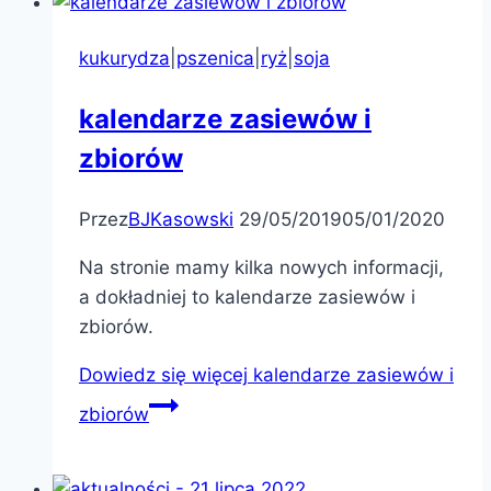
kukurydza
|
pszenica
|
ryż
|
soja
kalendarze zasiewów i
zbiorów
Przez
BJKasowski
29/05/2019
05/01/2020
Na stronie mamy kilka nowych informacji,
a dokładniej to kalendarze zasiewów i
zbiorów.
Dowiedz się więcej
kalendarze zasiewów i
zbiorów