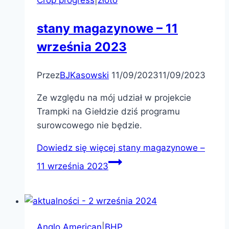
Crop progress
|
złoto
stany magazynowe – 11
września 2023
Przez
BJKasowski
11/09/2023
11/09/2023
Ze względu na mój udział w projekcie
Trampki na Giełdzie dziś programu
surowcowego nie będzie.
Dowiedz się więcej
stany magazynowe –
11 września 2023
Anglo American
|
BHP