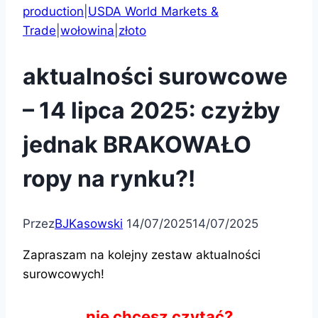
production
|
USDA World Markets &
Trade
|
wołowina
|
złoto
aktualności surowcowe
– 14 lipca 2025: czyżby
jednak BRAKOWAŁO
ropy na rynku?!
Przez
BJKasowski
14/07/2025
14/07/2025
Zapraszam na kolejny zestaw aktualności
surowcowych!
nie chcesz czytać?