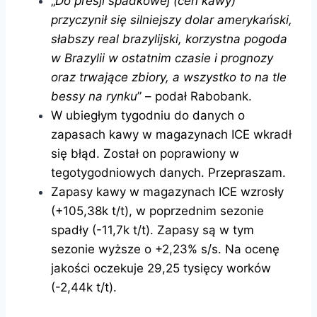
„
Do presji spadkowej (cen kawy)
przyczynił się silniejszy dolar amerykański,
słabszy real brazylijski, korzystna pogoda
w Brazylii w ostatnim czasie i prognozy
oraz trwające zbiory, a wszystko to na tle
bessy na rynku
” – podał Rabobank.
W ubiegłym tygodniu do danych o
zapasach kawy w magazynach ICE wkradł
się błąd. Został on poprawiony w
tegotygodniowych danych. Przepraszam.
Zapasy kawy w magazynach ICE wzrosły
(+105,38k t/t), w poprzednim sezonie
spadły (-11,7k t/t). Zapasy są w tym
sezonie wyższe o +2,23% s/s. Na ocenę
jakości oczekuje 29,25 tysięcy worków
(-2,44k t/t).