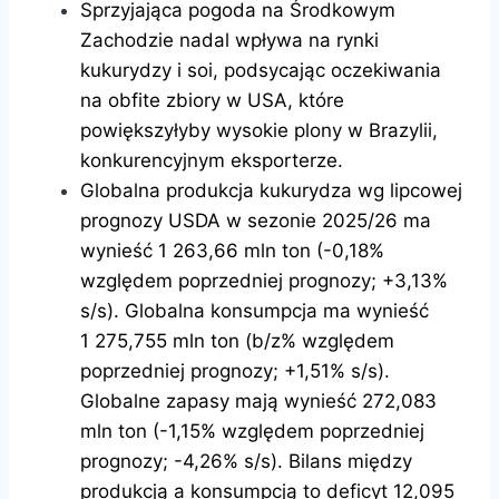
Sprzyjająca pogoda na Środkowym
Zachodzie nadal wpływa na rynki
kukurydzy i soi, podsycając oczekiwania
na obfite zbiory w USA, które
powiększyłyby wysokie plony w Brazylii,
konkurencyjnym eksporterze.
Globalna produkcja kukurydza wg lipcowej
prognozy USDA w sezonie 2025/26 ma
wynieść 1 263,66 mln ton (-0,18%
względem poprzedniej prognozy; +3,13%
s/s). Globalna konsumpcja ma wynieść
1 275,755 mln ton (b/z% względem
poprzedniej prognozy; +1,51% s/s).
Globalne zapasy mają wynieść 272,083
mln ton (-1,15% względem poprzedniej
prognozy; -4,26% s/s). Bilans między
produkcją a konsumpcją to deficyt 12,095