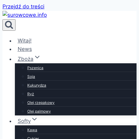
Przejdź do treści
Witaj!
News
Zboża
Pszenica
Soja
Kukurydza
Ryż
Olej rzepakowy
Olej palmowy
Softy
Kawa
Cukier