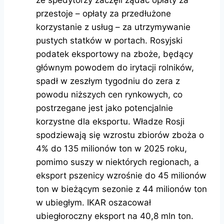
że spedytorzy zaczęli żądać opłaty za
przestoje – opłaty za przedłużone
korzystanie z usług – za utrzymywanie
pustych statków w portach. Rosyjski
podatek eksportowy na zboże, będący
głównym powodem do irytacji rolników,
spadł w zeszłym tygodniu do zera z
powodu niższych cen rynkowych, co
postrzegane jest jako potencjalnie
korzystne dla eksportu. Władze Rosji
spodziewają się wzrostu zbiorów zboża o
4% do 135 milionów ton w 2025 roku,
pomimo suszy w niektórych regionach, a
eksport pszenicy wzrośnie do 45 milionów
ton w bieżącym sezonie z 44 milionów ton
w ubiegłym. IKAR oszacował
ubiegłoroczny eksport na 40,8 mln ton.