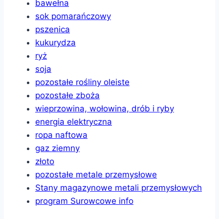
bawełna
sok pomarańczowy
pszenica
kukurydza
ryż
soja
pozostałe rośliny oleiste
pozostałe zboża
wieprzowina, wołowina, drób i ryby
energia elektryczna
ropa naftowa
gaz ziemny
złoto
pozostałe metale przemysłowe
Stany magazynowe metali przemysłowych
program Surowcowe info