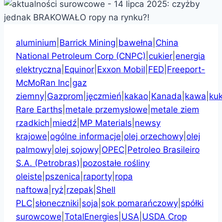
aluminium
|
Barrick Mining
|
bawełna
|
China
National Petroleum Corp (CNPC)
|
cukier
|
energia
elektryczna
|
Equinor
|
Exxon Mobil
|
FED
|
Freeport-
McMoRan Inc
|
gaz
ziemny
|
Gazprom
|
jęczmień
|
kakao
|
Kanada
|
kawa
|
ku
Rare Earths
|
metale przemysłowe
|
metale ziem
rzadkich
|
miedź
|
MP Materials
|
newsy
krajowe
|
ogólne informacje
|
olej orzechowy
|
olej
palmowy
|
olej sojowy
|
OPEC
|
Petroleo Brasileiro
S.A. (Petrobras)
|
pozostałe rośliny
oleiste
|
pszenica
|
raporty
|
ropa
naftowa
|
ryż
|
rzepak
|
Shell
PLC
|
słoneczniki
|
soja
|
sok pomarańczowy
|
spółki
surowcowe
|
TotalEnergies
|
USA
|
USDA Crop