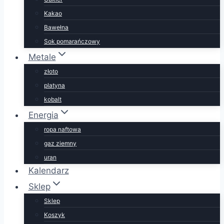
Kakao
Bawełna
Sok pomarańczowy
Metale
złoto
platyna
kobalt
Energia
ropa naftowa
gaz ziemny
uran
Kalendarz
Sklep
Sklep
Koszyk