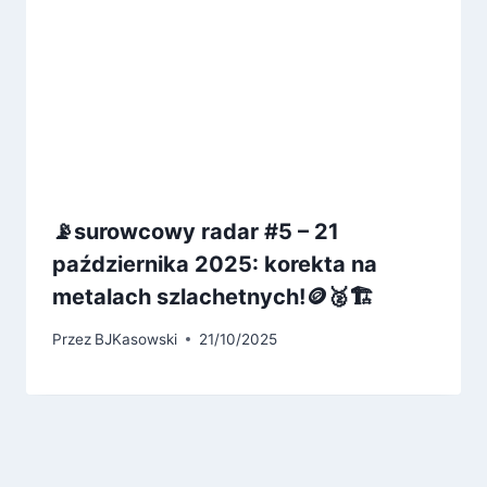
📡surowcowy radar #5 – 21
października 2025: korekta na
metalach szlachetnych!🪙🥈🏗️
Przez
BJKasowski
21/10/2025