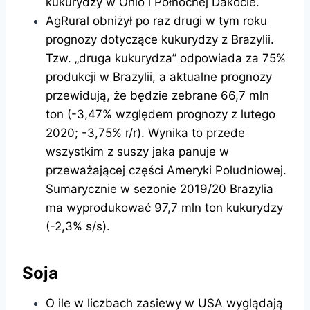
kukurydzy w Ohio i Północnej Dakocie.
AgRural obniżył po raz drugi w tym roku
prognozy dotyczące kukurydzy z Brazylii.
Tzw. „druga kukurydza” odpowiada za 75%
produkcji w Brazylii, a aktualne prognozy
przewidują, że będzie zebrane 66,7 mln
ton (-3,47% względem prognozy z lutego
2020; -3,75% r/r). Wynika to przede
wszystkim z suszy jaka panuje w
przeważającej części Ameryki Południowej.
Sumarycznie w sezonie 2019/20 Brazylia
ma wyprodukować 97,7 mln ton kukurydzy
(-2,3% s/s).
Soja
O ile w liczbach zasiewy w USA wyglądają