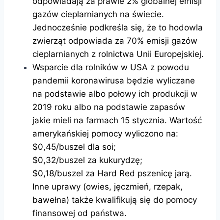
odpowiadają za prawie 2% globalnej emisji
gazów cieplarnianych na świecie.
Jednocześnie podkreśla się, że to hodowla
zwierząt odpowiada za 70% emisji gazów
cieplarnianych z rolnictwa Unii Europejskiej.
Wsparcie dla rolników w USA z powodu
pandemii koronawirusa będzie wyliczane
na podstawie albo połowy ich produkcji w
2019 roku albo na podstawie zapasów
jakie mieli na farmach 15 stycznia. Wartość
amerykańskiej pomocy wyliczono na:
$0,45/buszel dla soi;
$0,32/buszel za kukurydzę;
$0,18/buszel za Hard Red pszenicę jarą.
Inne uprawy (owies, jęczmień, rzepak,
bawełna) także kwalifikują się do pomocy
finansowej od państwa.