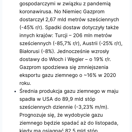
gospodarczymi w związku z pandemią
koronawirusa. No Niemiec Gazprom
dostarczył 2,67 mld metrów sześciennych
(-45% r/r). Spadki dostaw dotyczyły także
innych krajów: Turcji – 206 mln metrów
sześciennych (-85,7% r/r), Austrii (-25% r/r),
Białorusi (-8%). Jednocześnie wzrosły
dostawy do Włoch i Węgier – o 19% r/r.
Gazprom spodziewa się zmniejszenia
eksportu gazu ziemnego o ~16% w 2020
roku.
Średnia produkcja gazu ziemnego w maju
spadła w USA do 89,9 mld stóp
sześciennych dziennie (-3,23% m/m).
Prognozuje się, że wydobycie gazu
ziemnego będzie spadać aż do listopada,
kiedy ma osiągnąć 82,5 mld stóp