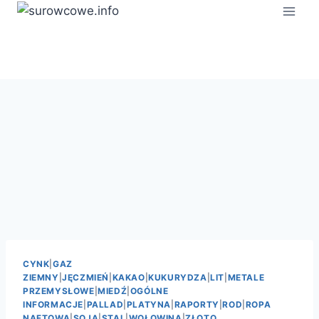
Przejdź
do
treści
CYNK
|
GAZ
ZIEMNY
|
JĘCZMIEŃ
|
KAKAO
|
KUKURYDZA
|
LIT
|
METALE
PRZEMYSŁOWE
|
MIEDŹ
|
OGÓLNE
INFORMACJE
|
PALLAD
|
PLATYNA
|
RAPORTY
|
ROD
|
ROPA
NAFTOWA
|
SOJA
|
STAL
|
WOŁOWINA
|
ZŁOTO