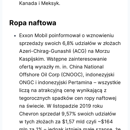
Kanada i Meksyk.
Ropa naftowa
Exxon Mobil poinformował o wznowieniu
sprzedaży swoich 6,8% udziałów w złożach
Azeri-Chirag-Gunashli (ACG) na Morzu
Kaspijskim. Wstępne zainteresowanie
ofertą wyraziły m. in. China National
Offshore Oil Corp (CNOOC), indonezyjski
ONGC i indonezyjski Pertamina – wszystkie
liczą na atrakcyjną cenę wynikającą z
tegorocznych spadków cen ropy naftowej
na świecie. W listopadzie 2019 roku
Chevron sprzedał 9,57% swoich udziałów
w tych złożach za $1,57 mld czyli ~$164
mln za 1% – jednak istnieją małe szanse, że