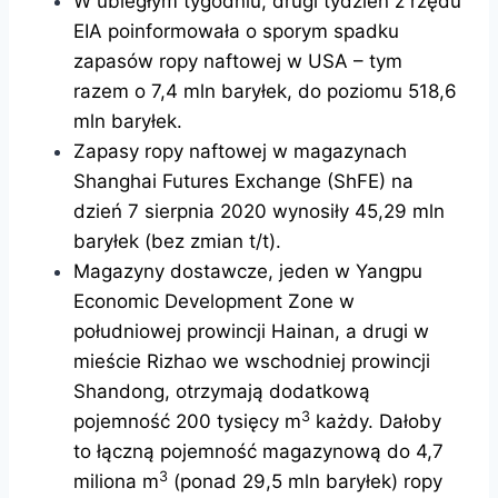
W ubiegłym tygodniu, drugi tydzień z rzędu
EIA poinformowała o sporym spadku
zapasów ropy naftowej w USA – tym
razem o 7,4 mln baryłek, do poziomu 518,6
mln baryłek.
Zapasy ropy naftowej w magazynach
Shanghai Futures Exchange (ShFE) na
dzień 7 sierpnia 2020 wynosiły 45,29 mln
baryłek (bez zmian t/t).
Magazyny dostawcze, jeden w Yangpu
Economic Development Zone w
południowej prowincji Hainan, a drugi w
mieście Rizhao we wschodniej prowincji
Shandong, otrzymają dodatkową
3
pojemność 200 tysięcy m
każdy. Dałoby
to łączną pojemność magazynową do 4,7
3
miliona m
(ponad 29,5 mln baryłek) ropy