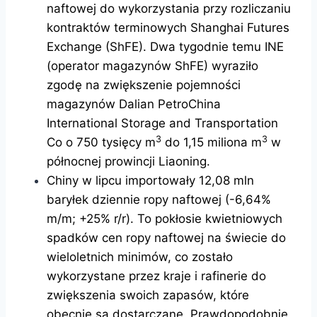
naftowej do wykorzystania przy rozliczaniu
kontraktów terminowych Shanghai Futures
Exchange (ShFE). Dwa tygodnie temu INE
(operator magazynów ShFE) wyraziło
zgodę na zwiększenie pojemności
magazynów Dalian PetroChina
International Storage and Transportation
3
3
Co o 750 tysięcy m
do 1,15 miliona m
w
północnej prowincji Liaoning.
Chiny w lipcu importowały 12,08 mln
baryłek dziennie ropy naftowej (-6,64%
m/m; +25% r/r). To pokłosie kwietniowych
spadków cen ropy naftowej na świecie do
wieloletnich minimów, co zostało
wykorzystane przez kraje i rafinerie do
zwiększenia swoich zapasów, które
obecnie są dostarczane. Prawdopodobnie