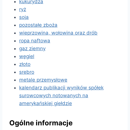
kukurydza
ryż
soja
pozostałe zboża
wieprzowina, wołowina oraz drób
ropa naftowa
gaz ziemny
węgiel
złoto
srebro
metale przemysłowe
kalendarz publikacji wyników spółek
surowcowych notowanych na
amerykańskiej giełdzie
Ogólne informacje