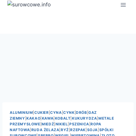
Przejdź
do
treści
ALUMINIUM
|
CUKIER
|
CYNA
|
CYNK
|
DRÓB
|
GAZ
ZIEMNY
|
KAKAO
|
KAWA
|
KOBALT
|
KUKURYDZA
|
METALE
PRZEMYSŁOWE
|
MIEDŹ
|
NIKIEL
|
PSZENICA
|
ROPA
NAFTOWA
|
RUDA ŻELAZA
|
RYŻ
|
RZEPAK
|
SOJA
|
SPÓŁKI
SUROWCOWE
|
SREBRO
|
WĘGIEL
|
WIEPRZOWINA
|
ZŁOTO