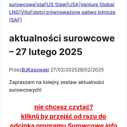
surowcowe
|
stal
|
US Steel
|
USA
|
Venture Global
LNG
|
Vitol
|
złoto
|
zrównoważone paliwo lotnicze
(SAF)
aktualności surowcowe
– 27 lutego 2025
Przez
BJKasowski
27/02/2025
28/02/2025
Zapraszam na kolejny zestaw aktualności
surowcowych!
nie chcesz czytać?
kliknij by przejść od razu do
odcinka programu
Surowcowe info