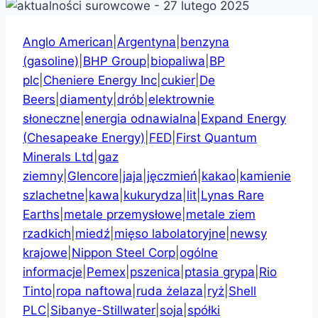
Anglo American
|
Argentyna
|
benzyna
(gasoline)
|
BHP Group
|
biopaliwa
|
BP
plc
|
Cheniere Energy Inc
|
cukier
|
De
Beers
|
diamenty
|
drób
|
elektrownie
słoneczne
|
energia odnawialna
|
Expand Energy
(Chesapeake Energy)
|
FED
|
First Quantum
Minerals Ltd
|
gaz
ziemny
|
Glencore
|
jaja
|
jęczmień
|
kakao
|
kamienie
szlachetne
|
kawa
|
kukurydza
|
lit
|
Lynas Rare
Earths
|
metale przemysłowe
|
metale ziem
rzadkich
|
miedź
|
mięso labolatoryjne
|
newsy
krajowe
|
Nippon Steel Corp
|
ogólne
informacje
|
Pemex
|
pszenica
|
ptasia grypa
|
Rio
Tinto
|
ropa naftowa
|
ruda żelaza
|
ryż
|
Shell
PLC
|
Sibanye-Stillwater
|
soja
|
spółki