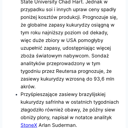
State University Chad Hart. Jednak w
przypadku soi i innych upraw ceny spadły
poniżej kosztów produkcji. Prognozuje się,
że globalne zapasy kukurydzy osiągną w
tym roku najniższy poziom od dekady,
więc duże zbiory w USA pomogłyby
uzupełnić zapasy, udostępniając więcej
zboża światowym nabywcom. Sondaż
analityków przeprowadzony w tym
tygodniu przez Reutersa prognozuje, że
zasiewy kukurydzy wzrosną do 93,6 mln
akrów.
Przyśpieszające zasiewy brazylijskiej
kukurydzy safrinha w ostatnich tygodniach
złagodziło również obawy, że późny siew
obniży plony, napisał w notatce analityk
StoneX
Arlan Suderman.