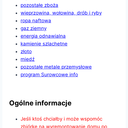
pozostałe zboża
wieprzowina, wołowina, drób i ryby
ropa naftowa
gaz ziemny
energia odnawialna
kamienie szlachetne
złoto
miedź
pozostałe metale przemysłowe
program Surowcowe info
Ogólne informacje
Jeśli ktoś chciałby i może wspomóc
zbiórkę na wyremontowanie domu po