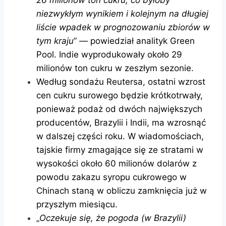
26 milionów ton cukru, co byłoby
niezwykłym wynikiem i kolejnym na długiej
liście wpadek w prognozowaniu zbiorów w
tym kraju
” — powiedział analityk Green
Pool. Indie wyprodukowały około 29
milionów ton cukru w zeszłym sezonie.
Według sondażu Reutersa, ostatni wzrost
cen cukru surowego będzie krótkotrwały,
ponieważ podaż od dwóch największych
producentów, Brazylii i Indii, ma wzrosnąć
w dalszej części roku. W wiadomościach,
tajskie firmy zmagające się ze stratami w
wysokości około 60 milionów dolarów z
powodu zakazu syropu cukrowego w
Chinach staną w obliczu zamknięcia już w
przyszłym miesiącu.
„
Oczekuje się, że pogoda (w Brazylii)