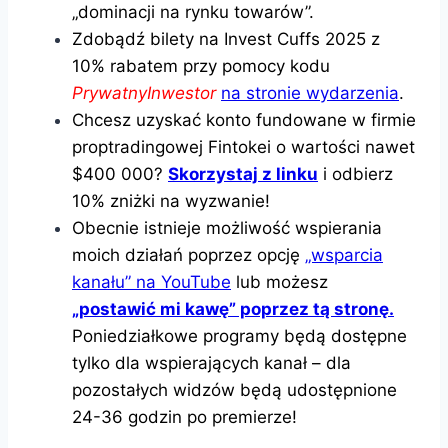
„dominacji na rynku towarów”.
Zdobądź bilety na Invest Cuffs 2025 z
10% rabatem przy pomocy kodu
PrywatnyInwestor
na stronie wydarzenia
.
Chcesz uzyskać konto fundowane w firmie
proptradingowej Fintokei o wartości nawet
$400 000?
Skorzystaj z linku
i odbierz
10% zniżki na wyzwanie!
Obecnie istnieje możliwość wspierania
moich działań poprzez opcję
„wsparcia
kanału” na YouTube
lub możesz
„postawić mi kawę” poprzez tą stronę.
Poniedziałkowe programy będą dostępne
tylko dla wspierających kanał – dla
pozostałych widzów będą udostępnione
24-36 godzin po premierze!