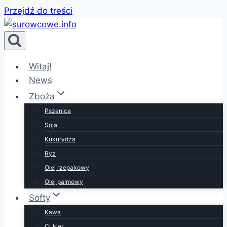
Przejdź do treści
Witaj!
News
Zboża
Pszenica
Soja
Kukurydza
Ryż
Olej rzepakowy
Olej palmowy
Softy
Kawa
Cukier