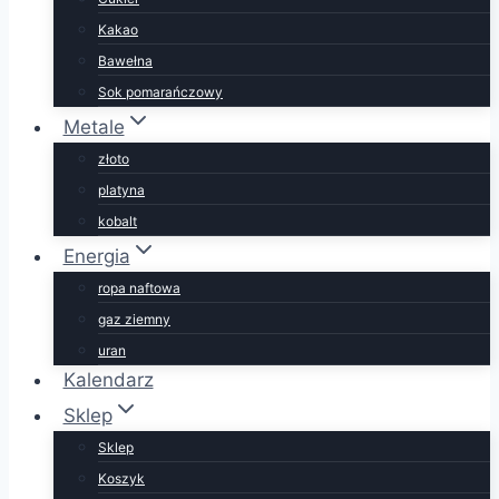
Kakao
Bawełna
Sok pomarańczowy
Metale
złoto
platyna
kobalt
Energia
ropa naftowa
gaz ziemny
uran
Kalendarz
Sklep
Sklep
Koszyk