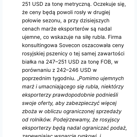
251 USD za tonę metryczną. Oczekuje się,
że ceny będą powoli rosły w drugiej
połowie sezonu, a przy dzisiejszych
cenach marże eksporterów są nadal
ujemne, co wskazuje na siłę rubla. Firma
konsultingowa Sovecon oszacowała ceny
rosyjskiej pszenicy o tej samej zawartości
białka na 247–251 USD za tonę FOB, w
porównaniu z 242–246 USD w
poprzednim tygodniu. „
Pomimo ujemnych
marż i umacniającego się rubla, niektórzy
eksporterzy prawdopodobnie podnieśli
swoje oferty, aby zabezpieczyć więcej
zboża w obliczu ograniczonej sprzedaży
od rolników. Podejrzewamy, że rosyjscy
eksporterzy będą nadal ograniczać podaż,
zapewniając wsparcie rynkowi, i