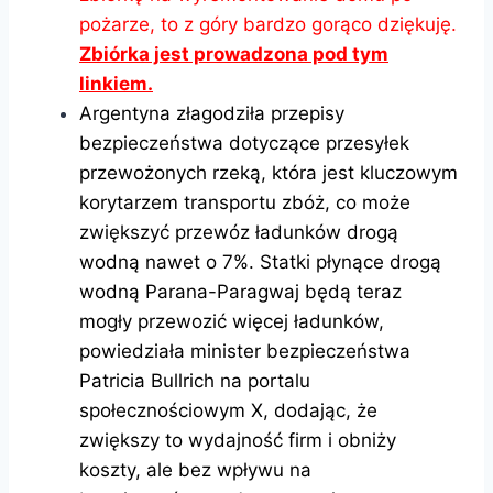
pożarze, to z góry bardzo gorąco dziękuję.
Zbiórka jest prowadzona pod tym
linkiem.
Argentyna złagodziła przepisy
bezpieczeństwa dotyczące przesyłek
przewożonych rzeką, która jest kluczowym
korytarzem transportu zbóż, co może
zwiększyć przewóz ładunków drogą
wodną nawet o 7%. Statki płynące drogą
wodną Parana-Paragwaj będą teraz
mogły przewozić więcej ładunków,
powiedziała minister bezpieczeństwa
Patricia Bullrich na portalu
społecznościowym X, dodając, że
zwiększy to wydajność firm i obniży
koszty, ale bez wpływu na