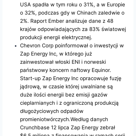
USA spadła w tym roku o 31%, a w Europie
o 32%, podczas gdy w Chinach zaledwie o
2%. Raport Ember analizuje dane z 48
krajów odpowiadających za 83% światowej
produkcji energii elektrycznej.
Chevron Corp poinformował o inwestycji w
Zap Energy Inc, w którego już
zainwestował włoski ENI i norweski
państwowy koncern naftowy Equinor.
Start-up Zap Energy Inc opracowuje fuzję
jądrową, w czasie której uwalniane są
duże ilości energii bez emisji gazów
cieplarnianych i z ograniczoną produkcją
długożyciowych odpadów
promieniotwórczych.Według danych
Crunchbase 12 lipca Zap Energy zebrał
$6,5 miliona z finansowania w ramach serii