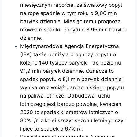
miesięcznym raporcie, że światowy popyt
na ropę spadnie w tym roku o 9,06 mln
baryłek dziennie. Miesiąc temu prognoza
mówiła o spadku popytu o 8,95 mln baryłek
dziennie.
Międzynarodowa Agencja Energetyczna
(IEA) także obniżyła prognozy popytu o
kolejne 140 tysięcy baryłek – do poziomu
91,9 mln baryłek dziennie. Oznacza to
spadek popytu o 8,1 mln baryłek dziennie i
wynika on z wciąż bardzo niskiego popytu
na paliwa lotnicze. Odbudowa ruchu
lotniczego jest bardzo powolna, kwiecień
2020 to spadek kilometrów lotniczych o
80% r/r, z kolei szczyt sezonu letniego czyli
lipiec to spadek o 67% r/r.