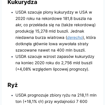
Kukurydza
USDA szacuje plony kukurydzy w USA w
2020 roku na rekordowe 181,8 buszla na
akr, co przekłada się na (także rekordową)
produkcję 15,278 mld buszli. Jednak
niedawna burza wiatrowa (
derecho
), która
dotknęła głównie Iowa wywołała straty
szacowane nawet na 400 mln buszli.
USDA szacuje wzrost zapasów kukurydzy
na koniec 2020 roku do 2,756 mld buszli
(+4,08% względem lipcowej prognozy).
Ryż
USDA prognozuje zbiory ryżu na 218,11 mln
ton (+18,1% r/r) przy wydajności 7 600