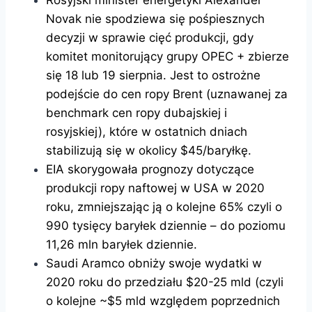
Rosyjski minister energetyki Alexander
Novak nie spodziewa się pośpiesznych
decyzji w sprawie cięć produkcji, gdy
komitet monitorujący grupy OPEC + zbierze
się 18 lub 19 sierpnia. Jest to ostrożne
podejście do cen ropy Brent (uznawanej za
benchmark cen ropy dubajskiej i
rosyjskiej), które w ostatnich dniach
stabilizują się w okolicy $45/baryłkę.
EIA skorygowała prognozy dotyczące
produkcji ropy naftowej w USA w 2020
roku, zmniejszając ją o kolejne 65% czyli o
990 tysięcy baryłek dziennie – do poziomu
11,26 mln baryłek dziennie.
Saudi Aramco obniży swoje wydatki w
2020 roku do przedziału $20-25 mld (czyli
o kolejne ~$5 mld względem poprzednich