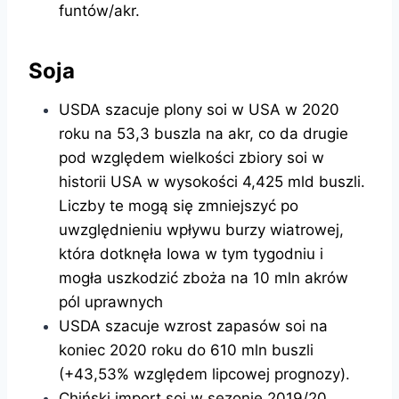
funtów/akr.
Soja
USDA szacuje plony soi w USA w 2020
roku na 53,3 buszla na akr, co da drugie
pod względem wielkości zbiory soi w
historii USA w wysokości 4,425 mld buszli.
Liczby te mogą się zmniejszyć po
uwzględnieniu wpływu burzy wiatrowej,
która dotknęła Iowa w tym tygodniu i
mogła uszkodzić zboża na 10 mln akrów
pól uprawnych
USDA szacuje wzrost zapasów soi na
koniec 2020 roku do 610 mln buszli
(+43,53% względem lipcowej prognozy).
Chiński import soi w sezonie 2019/20