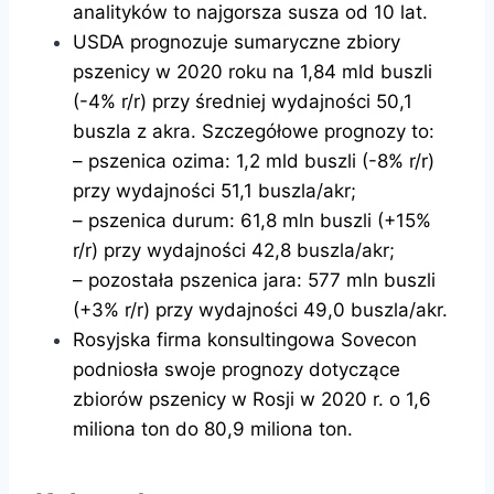
analityków to najgorsza susza od 10 lat.
USDA prognozuje sumaryczne zbiory
pszenicy w 2020 roku na 1,84 mld buszli
(-4% r/r) przy średniej wydajności 50,1
buszla z akra. Szczegółowe prognozy to:
– pszenica ozima: 1,2 mld buszli (-8% r/r)
przy wydajności 51,1 buszla/akr;
– pszenica durum: 61,8 mln buszli (+15%
r/r) przy wydajności 42,8 buszla/akr;
– pozostała pszenica jara: 577 mln buszli
(+3% r/r) przy wydajności 49,0 buszla/akr.
Rosyjska firma konsultingowa Sovecon
podniosła swoje prognozy dotyczące
zbiorów pszenicy w Rosji w 2020 r. o 1,6
miliona ton do 80,9 miliona ton.