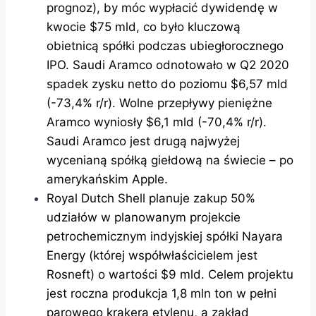
prognoz), by móc wypłacić dywidendę w
kwocie $75 mld, co było kluczową
obietnicą spółki podczas ubiegłorocznego
IPO. Saudi Aramco odnotowało w Q2 2020
spadek zysku netto do poziomu $6,57 mld
(-73,4% r/r). Wolne przepływy pieniężne
Aramco wyniosły $6,1 mld (-70,4% r/r).
Saudi Aramco jest drugą najwyżej
wycenianą spółką giełdową na świecie – po
amerykańskim Apple.
Royal Dutch Shell planuje zakup 50%
udziałów w planowanym projekcie
petrochemicznym indyjskiej spółki Nayara
Energy (której współwłaścicielem jest
Rosneft) o wartości $9 mld. Celem projektu
jest roczna produkcja 1,8 mln ton w pełni
parowego krakera etylenu, a zakład