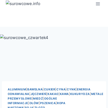
Przejdź
do
treści
ALUMINIUM
|
BAWEŁNA
|
CUKIER
|
CYNA
|
CYNK
|
ENERGIA
ODNAWIALNA
|
JĘCZMIEŃ
|
KAKAO
|
KAWA
|
KUKURYDZA
|
METALE
PRZEMYSŁOWE
|
MIEDŹ
|
OGÓLNE
INFORMACJE
|
OŁÓW
|
PSZENICA
|
ROPA
NAFTOWA
|
SOJA
|
ZŁOTO