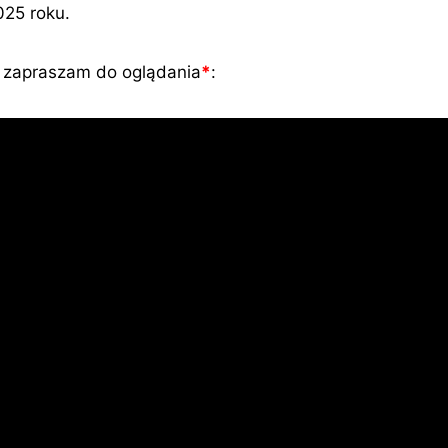
025 roku.
, zapraszam do oglądania
*
: