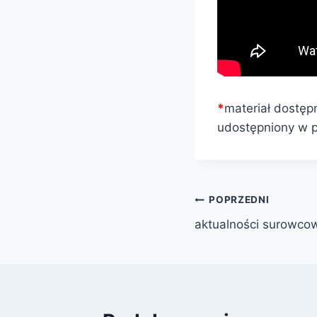
*
materiał dostęp
udostępniony w p
Nawigacja
POPRZEDNI
aktualności surowcow
wpisu