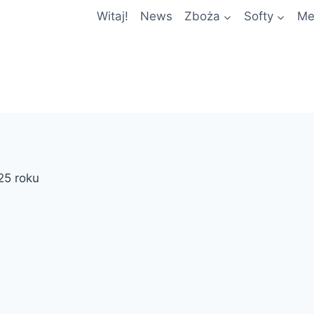
Witaj!
News
Zboża
Softy
Me