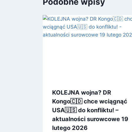
Podobne wpisy
KOLEJNA wojna? DR
Kongo🇨🇩 chce wciągnąć
USA🇺🇸 do konfliktu! –
aktualności surowcowe 19
lutego 2026