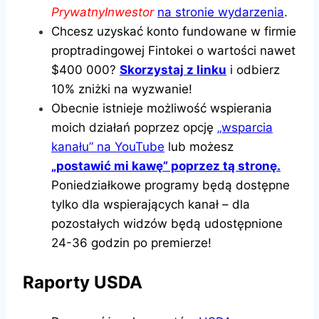
PrywatnyInwestor
na stronie wydarzenia
.
Chcesz uzyskać konto fundowane w firmie
proptradingowej Fintokei o wartości nawet
$400 000?
Skorzystaj z linku
i odbierz
10% zniżki na wyzwanie!
Obecnie istnieje możliwość wspierania
moich działań poprzez opcję
„wsparcia
kanału” na YouTube
lub możesz
„postawić mi kawę” poprzez tą stronę.
Poniedziałkowe programy będą dostępne
tylko dla wspierających kanał – dla
pozostałych widzów będą udostępnione
24-36 godzin po premierze!
Raporty USDA