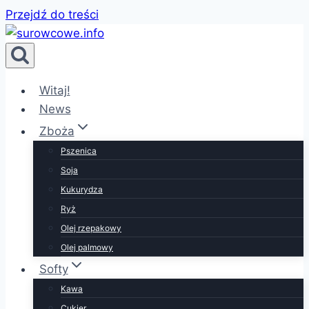
Przejdź do treści
Witaj!
News
Zboża
Pszenica
Soja
Kukurydza
Ryż
Olej rzepakowy
Olej palmowy
Softy
Kawa
Cukier