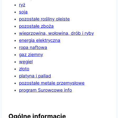
ryż
soja
pozostałe rośliny oleiste
pozostałe zboża
wieprzowina, wołowina, drób i ryby
energia elektryczna
ropa naftowa
gaz ziemny
węgiel
złoto
platyna i pallad
pozostałe metale przemysłowe
program Surowcowe info
Ogólne informacje