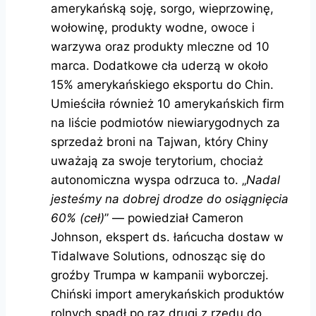
amerykańską soję, sorgo, wieprzowinę,
wołowinę, produkty wodne, owoce i
warzywa oraz produkty mleczne od 10
marca. Dodatkowe cła uderzą w około
15% amerykańskiego eksportu do Chin.
Umieściła również 10 amerykańskich firm
na liście podmiotów niewiarygodnych za
sprzedaż broni na Tajwan, który Chiny
uważają za swoje terytorium, chociaż
autonomiczna wyspa odrzuca to. „
Nadal
jesteśmy na dobrej drodze do osiągnięcia
60% (ceł)
” — powiedział Cameron
Johnson, ekspert ds. łańcucha dostaw w
Tidalwave Solutions, odnosząc się do
groźby Trumpa w kampanii wyborczej.
Chiński import amerykańskich produktów
rolnych spadł po raz drugi z rzędu do