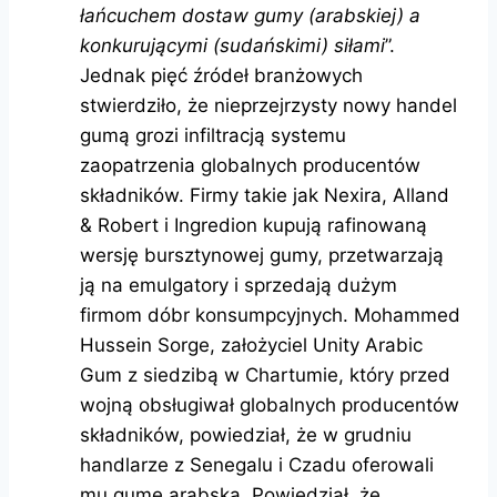
łańcuchem dostaw gumy (arabskiej) a
konkurującymi (sudańskimi) siłami
”.
Jednak pięć źródeł branżowych
stwierdziło, że nieprzejrzysty nowy handel
gumą grozi infiltracją systemu
zaopatrzenia globalnych producentów
składników. Firmy takie jak Nexira, Alland
& Robert i Ingredion kupują rafinowaną
wersję bursztynowej gumy, przetwarzają
ją na emulgatory i sprzedają dużym
firmom dóbr konsumpcyjnych. Mohammed
Hussein Sorge, założyciel Unity Arabic
Gum z siedzibą w Chartumie, który przed
wojną obsługiwał globalnych producentów
składników, powiedział, że w grudniu
handlarze z Senegalu i Czadu oferowali
mu gumę arabską. Powiedział, że