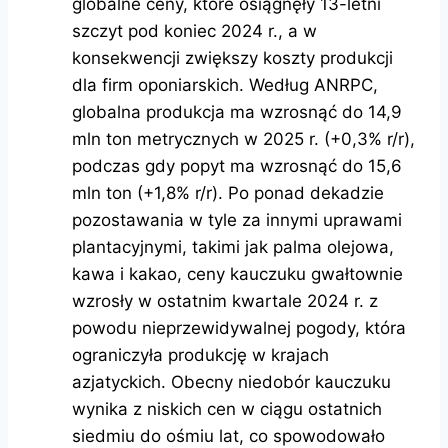
globalne ceny, które osiągnęły 13-letni
szczyt pod koniec 2024 r., a w
konsekwencji zwiększy koszty produkcji
dla firm oponiarskich. Według ANRPC,
globalna produkcja ma wzrosnąć do 14,9
mln ton metrycznych w 2025 r. (+0,3% r/r),
podczas gdy popyt ma wzrosnąć do 15,6
mln ton (+1,8% r/r). Po ponad dekadzie
pozostawania w tyle za innymi uprawami
plantacyjnymi, takimi jak palma olejowa,
kawa i kakao, ceny kauczuku gwałtownie
wzrosły w ostatnim kwartale 2024 r. z
powodu nieprzewidywalnej pogody, która
ograniczyła produkcję w krajach
azjatyckich. Obecny niedobór kauczuku
wynika z niskich cen w ciągu ostatnich
siedmiu do ośmiu lat, co spowodowało