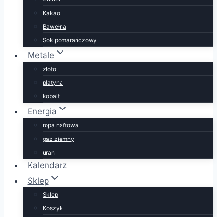
Kakao
Bawełna
Sok pomarańczowy
Metale
złoto
platyna
kobalt
Energia
ropa naftowa
gaz ziemny
uran
Kalendarz
Sklep
Sklep
Koszyk