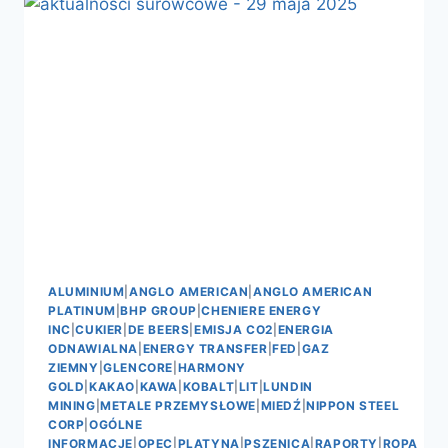
SUROWCE
CZEKA
POTĘŻNA
KOREKTA?
–
AKTUALNOŚCI
SUROWCOWE
23
LUTEGO
2026
ALUMINIUM
|
ANGLO AMERICAN
|
ANGLO AMERICAN
PLATINUM
|
BHP GROUP
|
CHENIERE ENERGY
INC
|
CUKIER
|
DE BEERS
|
EMISJA CO2
|
ENERGIA
ODNAWIALNA
|
ENERGY TRANSFER
|
FED
|
GAZ
ZIEMNY
|
GLENCORE
|
HARMONY
GOLD
|
KAKAO
|
KAWA
|
KOBALT
|
LIT
|
LUNDIN
MINING
|
METALE PRZEMYSŁOWE
|
MIEDŹ
|
NIPPON STEEL
CORP
|
OGÓLNE
INFORMACJE
|
OPEC
|
PLATYNA
|
PSZENICA
|
RAPORTY
|
ROPA