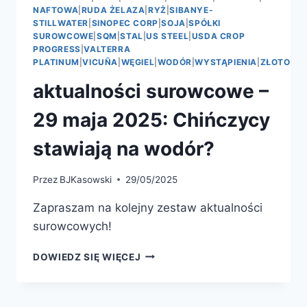
NAFTOWA
|
RUDA ŻELAZA
|
RYŻ
|
SIBANYE-
STILLWATER
|
SINOPEC CORP
|
SOJA
|
SPÓŁKI
SUROWCOWE
|
SQM
|
STAL
|
US STEEL
|
USDA CROP
PROGRESS
|
VALTERRA
PLATINUM
|
VICUÑA
|
WĘGIEL
|
WODÓR
|
WYSTĄPIENIA
|
ZŁOTO
aktualności surowcowe –
29 maja 2025: Chińczycy
stawiają na wodór?
Przez
BJKasowski
29/05/2025
Zapraszam na kolejny zestaw aktualności
surowcowych!
AKTUALNOŚCI
DOWIEDZ SIĘ WIĘCEJ
SUROWCOWE
–
29