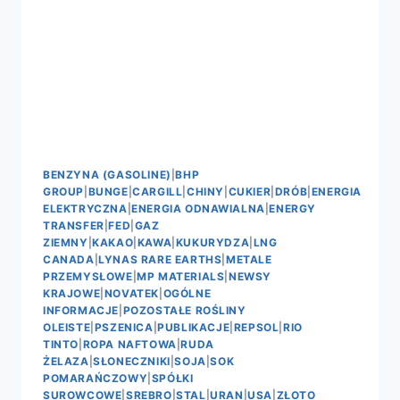
BENZYNA (GASOLINE)
|
BHP
GROUP
|
BUNGE
|
CARGILL
|
CHINY
|
CUKIER
|
DRÓB
|
ENERGIA
ELEKTRYCZNA
|
ENERGIA ODNAWIALNA
|
ENERGY
TRANSFER
|
FED
|
GAZ
ZIEMNY
|
KAKAO
|
KAWA
|
KUKURYDZA
|
LNG
CANADA
|
LYNAS RARE EARTHS
|
METALE
PRZEMYSŁOWE
|
MP MATERIALS
|
NEWSY
KRAJOWE
|
NOVATEK
|
OGÓLNE
INFORMACJE
|
POZOSTAŁE ROŚLINY
OLEISTE
|
PSZENICA
|
PUBLIKACJE
|
REPSOL
|
RIO
TINTO
|
ROPA NAFTOWA
|
RUDA
ŻELAZA
|
SŁONECZNIKI
|
SOJA
|
SOK
POMARAŃCZOWY
|
SPÓŁKI
SUROWCOWE
|
SREBRO
|
STAL
|
URAN
|
USA
|
ZŁOTO