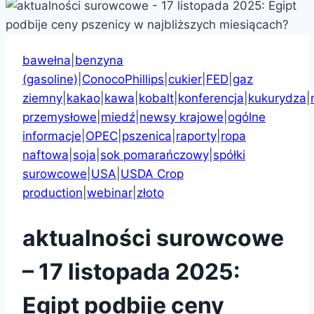
bawełna
|
benzyna
(gasoline)
|
ConocoPhillips
|
cukier
|
FED
|
gaz
ziemny
|
kakao
|
kawa
|
kobalt
|
konferencja
|
kukurydza
|
przemysłowe
|
miedź
|
newsy krajowe
|
ogólne
informacje
|
OPEC
|
pszenica
|
raporty
|
ropa
naftowa
|
soja
|
sok pomarańczowy
|
spółki
surowcowe
|
USA
|
USDA Crop
production
|
webinar
|
złoto
aktualności surowcowe
– 17 listopada 2025:
Egipt podbije ceny