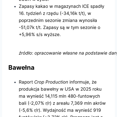
Zapasy kakao w magazynach ICE spadły
16. tydzień z rzędu (-34,16k t/t), w
poprzednim sezonie zmiana wynosiła
-51,07k t/t. Zapasy są w tym sezonie o
+5,96% s/s wyższe.
źródło: opracowanie własne na podstawie dan
Bawełna
Raport
Crop Production
informuje, że
produkcja bawełny w USA w 2025 roku
ma wynieść 14,115 mln 480-funtowych
bali (-2,07% r/r) z areału 7,369 mln akrów
(-5,6% r/r). Wydajność ma wynieść 919