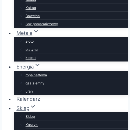
Kakao
Bawełna
Sok pomarańczowy
Metale
złoto
platyna
kobalt
Energia
ropa naftowa
gaz ziemny
uran
Kalendarz
Sklep
Sklep
Koszyk