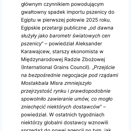
głównym czynnikiem powodującym
gwałtowny spadek importu pszenicy do
Egiptu w pierwszej połowie 2025 roku.
Egipskie przetargi publiczne „
od dawna
służyły jako barometr światowych cen
pszenicy
” – powiedział Aleksander
Karawajcew, starszy ekonomista w
Międzynarodowej Radzie Zbożowej
(International Grains Council). „
Przejście
na bezpośrednie negocjacje pod rządami
Mostakbala Misra zmniejszyło
przejrzystość rynku i prawdopodobnie
spowolniło zawieranie umów, co mogło
zniechęcić niektórych dostawców
” –
powiedział. W ostatnich tygodniach
niektórzy globalni dostawcy wznowili
sprzedaż do nowej agencji po tym, jak