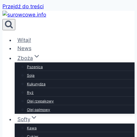
Przejdź do treści
Witaj!
News
Zboża
Pszenica
Soja
Kukurydza
Ryż
Olej rzepakowy
Olej palmowy
Softy
Kawa
Cukier