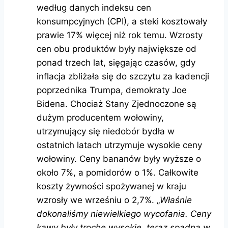
według danych indeksu cen
konsumpcyjnych (CPI), a steki kosztowały
prawie 17% więcej niż rok temu. Wzrosty
cen obu produktów były największe od
ponad trzech lat, sięgając czasów, gdy
inflacja zbliżała się do szczytu za kadencji
poprzednika Trumpa, demokraty Joe
Bidena. Chociaż Stany Zjednoczone są
dużym producentem wołowiny,
utrzymujący się niedobór bydła w
ostatnich latach utrzymuje wysokie ceny
wołowiny. Ceny bananów były wyższe o
około 7%, a pomidorów o 1%. Całkowite
koszty żywności spożywanej w kraju
wzrosły we wrześniu o 2,7%. „
Właśnie
dokonaliśmy niewielkiego wycofania. Ceny
kawy były trochę wysokie, teraz spadną w