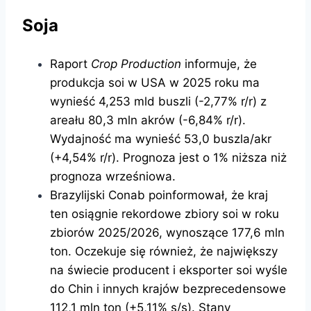
Soja
Raport
Crop Production
informuje, że
produkcja soi w USA w 2025 roku ma
wynieść 4,253 mld buszli (-2,77% r/r) z
areału 80,3 mln akrów (-6,84% r/r).
Wydajność ma wynieść 53,0 buszla/akr
(+4,54% r/r). Prognoza jest o 1% niższa niż
prognoza wrześniowa.
Brazylijski Conab poinformował, że kraj
ten osiągnie rekordowe zbiory soi w roku
zbiorów 2025/2026, wynoszące 177,6 mln
ton. Oczekuje się również, że największy
na świecie producent i eksporter soi wyśle
​​do Chin i innych krajów bezprecedensowe
112,1 mln ton (+5,11% s/s). Stany