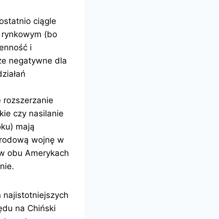
ostatnio ciągle
e rynkowym (bo
enność i
kże negatywne dla
działań
 rozszerzanie
ie czy nasilanie
ku) mają
narodową wojnę w
– w obu Amerykach
nie.
 najistotniejszych
ędu na Chiński