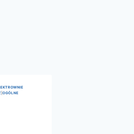
LEKTROWNIE
Ź
|
OGÓLNE