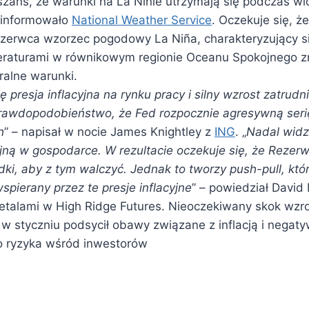
szans, że warunki na La Ninie utrzymają się podczas wio
oinformowało
National Weather Service
. Oczekuje się, ż
czerwca wzorzec pogodowy La Niña, charakteryzujący s
eraturami w równikowym regionie Oceanu Spokojnego z
ralne warunki.
ię presja inflacyjna na rynku pracy i silny wzrost zatrudn
rawdopodobieństwo, że Fed rozpocznie agresywną ser
h
” – napisał w nocie James Knightley z
ING
. „
Nadal widz
cyjną w gospodarce. W rezultacie oczekuje się, że Rezer
dki, aby z tym walczyć. Jednak to tworzy push-pull, któ
wspierany przez te presje inflacyjne
” – powiedział David
etalami w High Ridge Futures. Nieoczekiwany skok wzro
w styczniu podsycił obawy związane z inflacją i negaty
 ryzyka wśród inwestorów