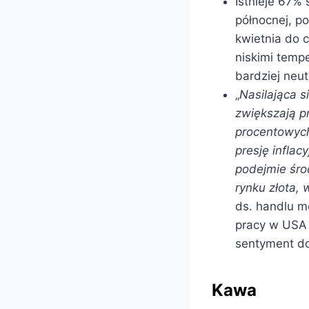
Istnieje 67% 
północnej, p
kwietnia do 
niskimi temp
bardziej neut
„
Nasilająca s
zwiększają p
procentowyc
presję infla
podejmie śro
rynku złota, 
ds. handlu m
pracy w USA 
sentyment do
Kawa