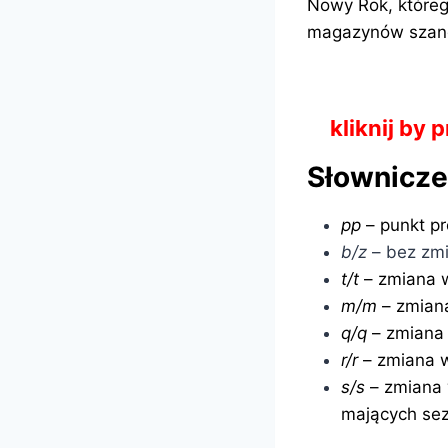
Nowy Rok, któreg
magazynów szangh
kliknij by
Słownicz
pp
– punkt p
b/z
– bez zm
t/t
– zmiana 
m/m
– zmian
q/q
– zmiana 
r/r
– zmiana w
s/s
– zmiana 
mających sez