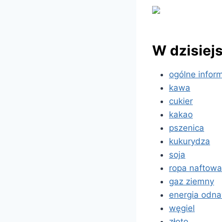
W dzisiej
ogólne infor
kawa
cukier
kakao
pszenica
kukurydza
soja
ropa naftowa
gaz ziemny
energia odna
węgiel
złoto