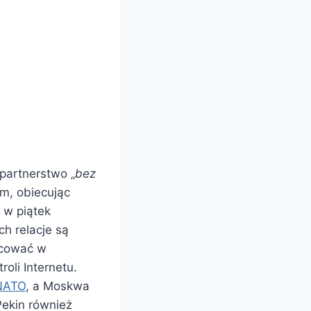
 partnerstwo „
bez
em, obiecując
 w piątek
h relacje są
acować w
roli Internetu.
NATO
, a Moskwa
Pekin również