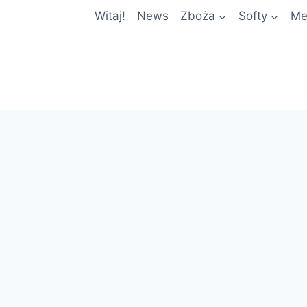
Witaj!
News
Zboża
Softy
Me