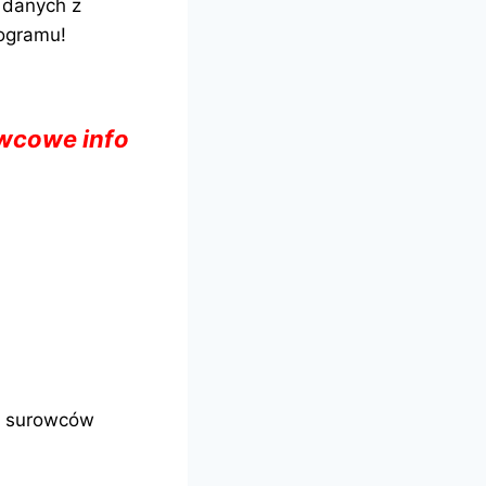
 danych z
rogramu!
wcowe info
u surowców