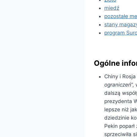
miedź
pozostałe me
stany magaz
program Sur
Ogólne inf
Chiny i Rosja
ograniczeń
”,
dalszą współ
prezydenta W
lepsze niż j
dziedzinie ko
Pekin poparł
sprzeciwiła 