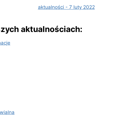
szych aktualnościach:
macje
wialna