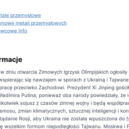
tale przemysłowe
ynowe metali przemysłowych
owcowe info
ormacje
 w dniu otwarcia Zimowych Igrzysk Olimpijskich ogłosiły
 wspierając się nawzajem w sporach z Ukrainą i Tajwan
pracę przeciwko Zachodowi. Prezydent Xi Jinping gościł
ładimira Putina, ponieważ oba narody powiedziały, że ic
akikolwiek sojusz z czasów zimnej wojny i będą współpr
smosu, zmian klimatycznych, sztucznej inteligencji i kont
 żądanie Rosji, aby Ukraina nie została wpuszczona do
się wszelkim formom niepodległości Tajwanu. Moskwa i 