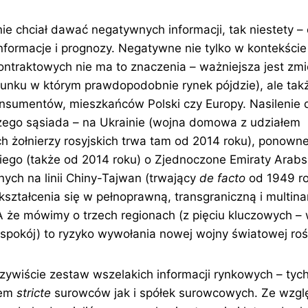
e chciał dawać negatywnych informacji, tak niestety – 
nformacje i prognozy. Negatywne nie tylko w kontekści
ontraktowych nie ma to znaczenia – ważniejsza jest zmi
runku w którym prawdopodobnie rynek pójdzie), ale ta
konsumentów, mieszkańców Polski czy Europy. Nasilenie 
ego sąsiada – na Ukrainie (wojna domowa z udziałem
 żołnierzy rosyjskich trwa tam od 2014 roku), ponowne
iego (także od 2014 roku) o Zjednoczone Emiraty Arabsk
ych na linii Chiny-Tajwan (trwający
de facto
od 1949 ro
ekształcenia się w pełnoprawną, transgraniczną i multi
A że mówimy o trzech regionach (z pięciu kluczowych 
spokój) to ryzyko wywołania nowej wojny światowej roś
zywiście zestaw wszelakich informacji rynkowych – tych
tem
stricte
surowców jak i spółek surowcowych. Ze wzgl