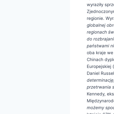
wyraziły spr
Zjednoczonym
regionie. Wyr
globalnej ob
regionach św
do rozbrajani
państwami ni
oba kraje we
Chinach dypl
Europejskiej 
Daniel Russel
determinację
przetrwania 
Kennedy, eks
Międzynarodo
możemy spod