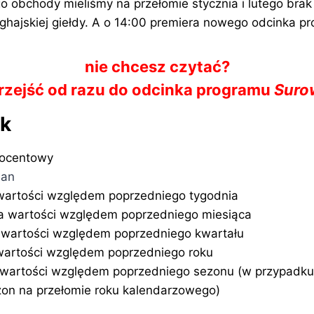
o obchody mieliśmy na przełomie stycznia i lutego brak
ajskiej giełdy. A o 14:00 premiera nowego odcinka p
nie chcesz czytać?
 przejść od razu do odcinka programu
Suro
ek
rocentowy
ian
wartości względem poprzedniego tygodnia
a wartości względem poprzedniego miesiąca
wartości względem poprzedniego kwartału
artości względem poprzedniego roku
wartości względem poprzedniego sezonu (w przypadk
on na przełomie roku kalendarzowego)