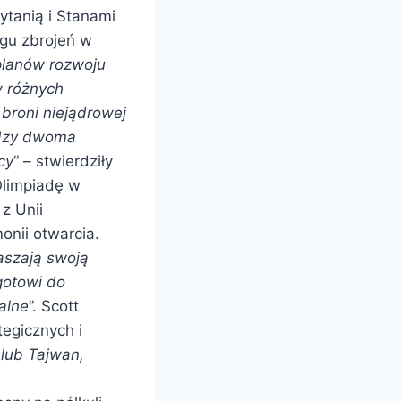
ytanią i Stanami
gu zbrojeń w
lanów rozwoju
w różnych
broni niejądrowej
ędzy dwoma
cy
” – stwierdziły
Olimpiadę w
z Unii
onii otwarcia.
aszają swoją
gotowi do
alne
”. Scott
egicznych i
 lub Tajwan,