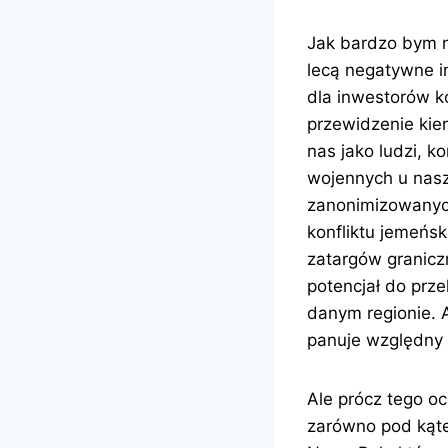
Jak bardzo bym ni
lecą negatywne i
dla inwestorów k
przewidzenie kie
nas jako ludzi, 
wojennych u nasz
zanonimizowanych
konfliktu jemeńsk
zatargów graniczn
potencjał do prz
danym regionie. 
panuje względny 
Ale prócz tego oc
zarówno pod ką