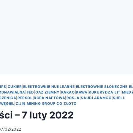
IPS
|
CUKIER
|
ELEKTROWNIE NUKLEARNE
|
ELEKTROWNIE SŁONECZNE
|
E
 ODNAWIALNA
|
FED
|
GAZ ZIEMNY
|
KAKAO
|
KAWA
|
KUKURYDZA
|
LIT
|
MIED
SZENICA
|
REPSOL
|
ROPA NAFTOWA
|
ROSJA
|
SAUDI ARAMCO
|
SHELL
WĘGIEL
|
ZIJIN MINING GROUP CO
|
ZŁOTO
ci – 7 luty 2022
07/02/2022