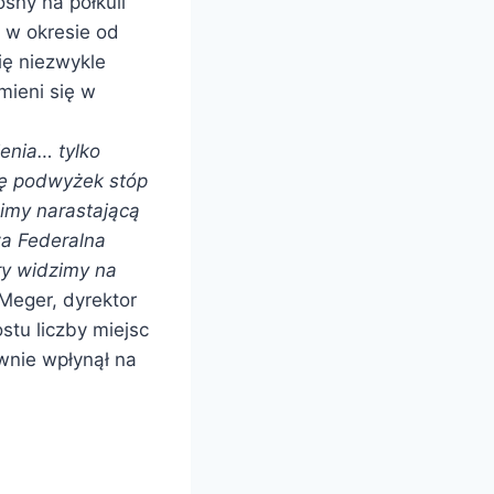
sny na półkuli
e w okresie od
ię niezwykle
mieni się w
ienia… tylko
ię podwyżek stóp
imy narastającą
wa Federalna
ry widzimy na
 Meger, dyrektor
stu liczby miejsc
wnie wpłynął na