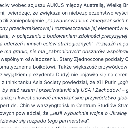
zeciw wobec sojuszu AUKUS między Australią, Wielką Br
i, twierdząc, że zwiększa on niebezpieczeństwo wyści
azili zaniepokojenie „
zaawansowaniem amerykańskich p
rony przeciwrakietowej i rozmieszczenia jej elementów 
iata, w połączeniu z budowaniem zdolności precyzyjnej 
a uderzeń i innych celów strategicznych
” „
Przyjaźń mi
e ma granic, nie ma „zabronionych” obszarów współpra
 wspólnym oświadczeniu. Stany Zjednoczone poddały 
omatycznemu bojkotowi. Także większość przywódców 
(z wyjątkiem prezydenta Dudy) nie pojawiła się na cerem
 z think tanku Asia Society powiedział, że Xi i Putin „
ogł
, by stać razem i przeciwstawić się USA i Zachodowi – 
sankcji i kwestionować amerykańskie przywództwo glob
pert ds. Chin w waszyngtońskim Centrum Studiów Strat
wych powiedział, że „
Jeśli wybuchnie wojna o Ukrainę
ziewać się rozpadu tego partnerstwa
”.