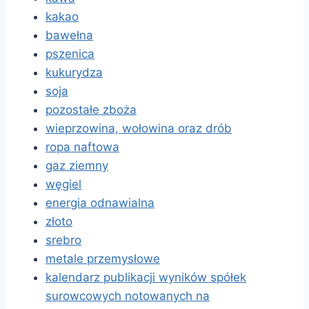
kakao
bawełna
pszenica
kukurydza
soja
pozostałe zboża
wieprzowina, wołowina oraz drób
ropa naftowa
gaz ziemny
węgiel
energia odnawialna
złoto
srebro
metale przemysłowe
kalendarz publikacji wyników spółek
surowcowych notowanych na