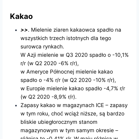
Kakao
>>
. Mielenie ziaren kakaowca spadło na
wszystkich trzech istotnych dla tego
surowca rynkach.
W Azji mielenie w Q3 2020 spadło o -10,1%
r/r (w Q2 2020 -6% r/r),
w Ameryce Północnej mielenie kakao
spadło o -4% r/r (w Q2 2020 -10% r/r),
w Europie mielenie kakao spadło -4,7% r/r
(w Q2 2020 -8,9% r/r).
Zapasy kakao w magazynach ICE – zapasy
w tym roku, choć wciąż niższe, są bardzo
bliskie ubiegłorocznym stanom
magazynowym w tym samym okresie –
różnica to -0,41% r/r. W maju różnica w