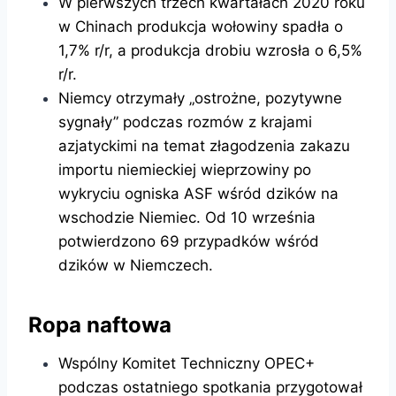
W pierwszych trzech kwartałach 2020 roku
w Chinach produkcja wołowiny spadła o
1,7% r/r, a produkcja drobiu wzrosła o 6,5%
r/r.
Niemcy otrzymały „ostrożne, pozytywne
sygnały” podczas rozmów z krajami
azjatyckimi na temat złagodzenia zakazu
importu niemieckiej wieprzowiny po
wykryciu ogniska ASF wśród dzików na
wschodzie Niemiec. Od 10 września
potwierdzono 69 przypadków wśród
dzików w Niemczech.
Ropa naftowa
Wspólny Komitet Techniczny OPEC+
podczas ostatniego spotkania przygotował