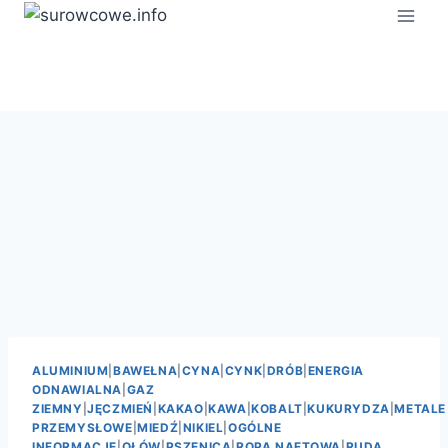
Przejdź
do
treści
ALUMINIUM
|
BAWEŁNA
|
CYNA
|
CYNK
|
DRÓB
|
ENERGIA
ODNAWIALNA
|
GAZ
ZIEMNY
|
JĘCZMIEŃ
|
KAKAO
|
KAWA
|
KOBALT
|
KUKURYDZA
|
METALE
PRZEMYSŁOWE
|
MIEDŹ
|
NIKIEL
|
OGÓLNE
INFORMACJE
|
OŁÓW
|
PSZENICA
|
ROPA NAFTOWA
|
RUDA