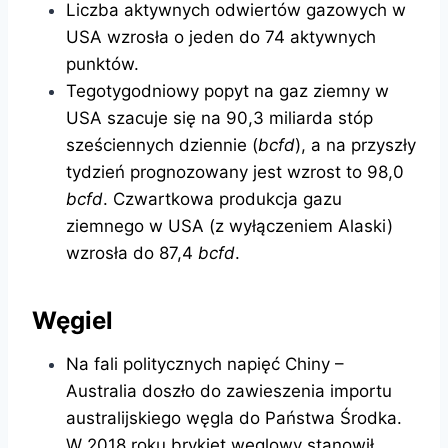
Liczba aktywnych odwiertów gazowych w
USA wzrosła o jeden do 74 aktywnych
punktów.
Tegotygodniowy popyt na gaz ziemny w
USA szacuje się na 90,3 miliarda stóp
sześciennych dziennie (
bcfd
), a na przyszły
tydzień prognozowany jest wzrost to 98,0
bcfd
. Czwartkowa produkcja gazu
ziemnego w USA (z wyłączeniem Alaski)
wzrosła do 87,4
bcfd
.
Węgiel
Na fali politycznych napięć Chiny –
Australia doszło do zawieszenia importu
australijskiego węgla do Państwa Środka.
W 2018 roku brykiet węglowy stanowił