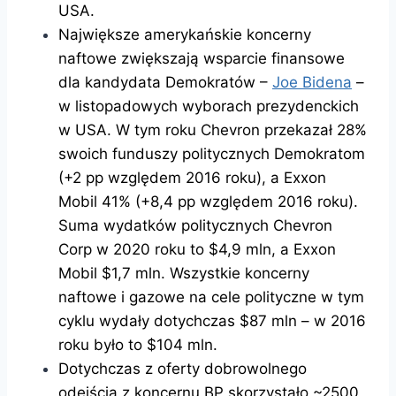
USA.
Największe amerykańskie koncerny
naftowe zwiększają wsparcie finansowe
dla kandydata Demokratów –
Joe Bidena
–
w listopadowych wyborach prezydenckich
w USA. W tym roku Chevron przekazał 28%
swoich funduszy politycznych Demokratom
(+2 pp względem 2016 roku), a Exxon
Mobil 41% (+8,4 pp względem 2016 roku).
Suma wydatków politycznych Chevron
Corp w 2020 roku to $4,9 mln, a Exxon
Mobil $1,7 mln. Wszystkie koncerny
naftowe i gazowe na cele polityczne w tym
cyklu wydały dotychczas $87 mln – w 2016
roku było to $104 mln.
Dotychczas z oferty dobrowolnego
odejścia z koncernu BP skorzystało ~2500