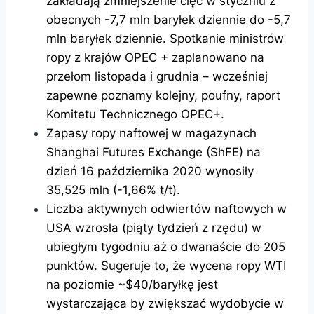
zakładają zmniejszenie cięć w styczniu z
obecnych -7,7 mln baryłek dziennie do -5,7
mln baryłek dziennie. Spotkanie ministrów
ropy z krajów OPEC + zaplanowano na
przełom listopada i grudnia – wcześniej
zapewne poznamy kolejny, poufny, raport
Komitetu Technicznego OPEC+.
Zapasy ropy naftowej w magazynach
Shanghai Futures Exchange (ShFE) na
dzień 16 października 2020 wynosiły
35,525 mln (-1,66% t/t).
Liczba aktywnych odwiertów naftowych w
USA wzrosła (piąty tydzień z rzędu) w
ubiegłym tygodniu aż o dwanaście do 205
punktów. Sugeruje to, że wycena ropy WTI
na poziomie ~$40/baryłkę jest
wystarczająca by zwiększać wydobycie w