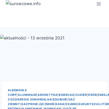
Przejdź
do
treści
ALBEMARLE
CORP
|
ALUMINIUM
|
ARGENTYNA
|
BAWEŁNA
|
CUKIER
|
DRÓB
|
EMISJ
CO2
|
ENERGIA ODNAWIALNA
|
EQUINOR
|
GAZ
ZIEMNY
|
GAZPROM
|
JĘCZMIEŃ
|
KAKAO
|
KAWA
|
KUKURYDZA
|
LIT
|
M
PRZEMYSŁOWE
|
NIKIEL
|
NORNICKEL
|
OGÓLNE