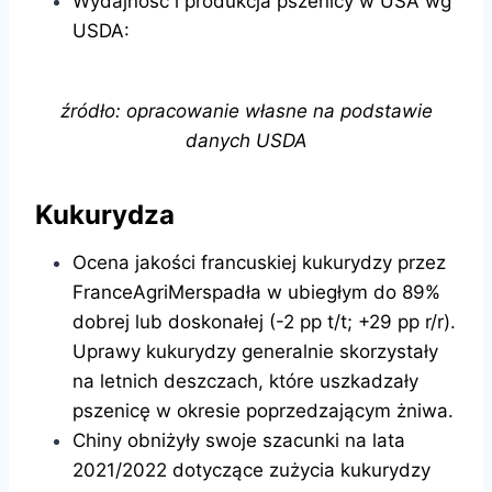
Wydajność i produkcja pszenicy w USA wg
USDA:
źródło: opracowanie własne na podstawie
danych USDA
Kukurydza
Ocena jakości francuskiej kukurydzy przez
FranceAgriMerspadła w ubiegłym do 89%
dobrej lub doskonałej (-2 pp t/t; +29 pp r/r).
Uprawy kukurydzy generalnie skorzystały
na letnich deszczach, które uszkadzały
pszenicę w okresie poprzedzającym żniwa.
Chiny obniżyły swoje szacunki na lata
2021/2022 dotyczące zużycia kukurydzy