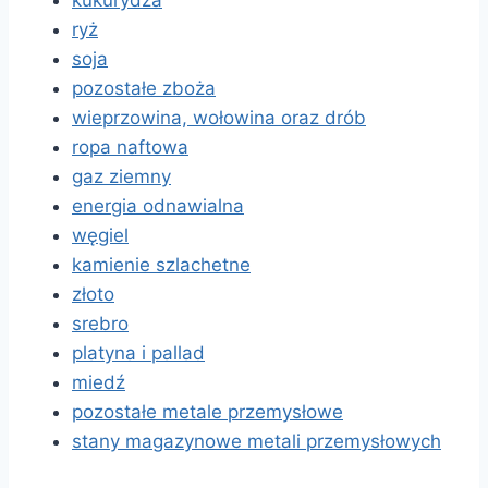
kukurydza
ryż
soja
pozostałe zboża
wieprzowina, wołowina oraz drób
ropa naftowa
gaz ziemny
energia odnawialna
węgiel
kamienie szlachetne
złoto
srebro
platyna i pallad
miedź
pozostałe metale przemysłowe
stany magazynowe metali przemysłowych