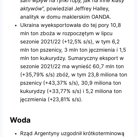
sam wpływ na rynki ropy, jak na inne klasy
aktywów
”, powiedział Jeffrey Halley,
analityk w domu maklerskim OANDA.
Ukraina wyeksportowała do tej pory 10,8
mln ton zboża w rozpoczętym w lipcu
sezonie 2021/22 (+12,5% s/s), w tym 6,2
mln ton pszenicy, 3 mln ton jęczmienia i 1,5
mln ton kukurydzy. Sumaryczny eksport w
sezonie 2021/22 ma wynieść 60,7 mln ton
(+35,79% s/s) zbóż, w tym 23,8 miliona ton
pszenicy (+43,37% s/s), 30,9 miliona ton
kukurydzy (+33,77% s/s) i 5,2 miliona ton
jęczmienia (+23,81% s/s).
Woda
Rząd Argentyny uzgodnił krótkoterminową