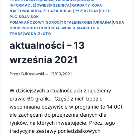
INFORMACJE
|
OWIES
|
PSZENICA
|
RAPORTY
|
ROPA
NAFTOWA
|
RUDA ŻELAZA
|
RUSAL
|
RYŻ
|
RZEPAK
|
SHELL
PLC
|
SOJA
|
SOK
POMARAŃCZOWY
|
SORGO
|
TOTALENERGIES
|
UKRAINA
|
USDA
CROP PRODUCTION
|
USDA WORLD MARKETS &
TRADE
|
WODA
|
ZŁOTO
aktualności – 13
września 2021
Przez
BJKasowski
13/09/2021
W dzisiejszych aktualnościach znajdziemy
prawie 60 grafik… Część z nich będzie
wspomniana oczywiście w programie (o 14:00),
ale zachęcam do przejrzenia danych dla
rynków, na których inwestujecie. Prócz tego
tradycyjne zestawy poniedziałkowych