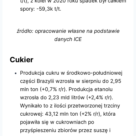
t/t), z kolei w 2020 roku spadek był całkiem
spory: -59,3k t/t.
źródło: opracowanie własne na podstawie
danych ICE
Cukier
Produkcja cukru w środkowo-południowej
części Brazylii wzrosła w sierpniu do 2,95
mln ton (+0,7% r/r). Produkcja etanolu
wzrosła do 2,23 mld litrów (+2,4% r/r).
Wynikało to z ilości przetworzonej trzciny
cukrowej: 43,12 mln ton (+2% r/r), która
pojawiła się w cukrowniach po
przyśpieszeniu zbiorów przez suszę i