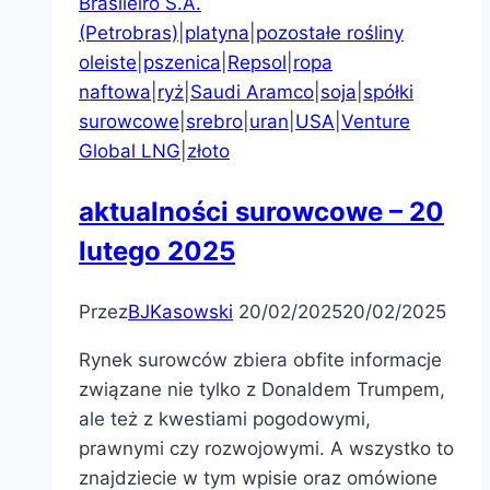
Brasileiro S.A.
(Petrobras)
|
platyna
|
pozostałe rośliny
oleiste
|
pszenica
|
Repsol
|
ropa
naftowa
|
ryż
|
Saudi Aramco
|
soja
|
spółki
surowcowe
|
srebro
|
uran
|
USA
|
Venture
Global LNG
|
złoto
aktualności surowcowe – 20
lutego 2025
Przez
BJKasowski
20/02/2025
20/02/2025
Rynek surowców zbiera obfite informacje
związane nie tylko z Donaldem Trumpem,
ale też z kwestiami pogodowymi,
prawnymi czy rozwojowymi. A wszystko to
znajdziecie w tym wpisie oraz omówione