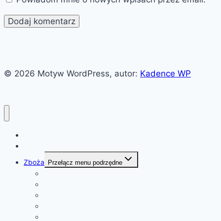
© 2026 Motyw WordPress, autor:
Kadence WP
Witaj!
News
Zboża
Przełącz menu podrzędne
Pszenica
Soja
Kukurydza
Ryż
Olej rzepakowy