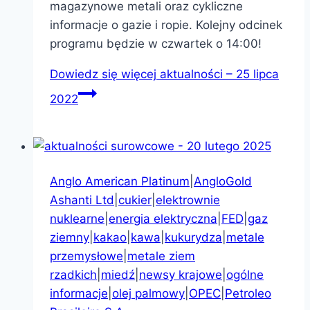
magazynowe metali oraz cykliczne
informacje o gazie i ropie. Kolejny odcinek
programu będzie w czwartek o 14:00!
Dowiedz się więcej
aktualności – 25 lipca
2022
Anglo American Platinum
|
AngloGold
Ashanti Ltd
|
cukier
|
elektrownie
nuklearne
|
energia elektryczna
|
FED
|
gaz
ziemny
|
kakao
|
kawa
|
kukurydza
|
metale
przemysłowe
|
metale ziem
rzadkich
|
miedź
|
newsy krajowe
|
ogólne
informacje
|
olej palmowy
|
OPEC
|
Petroleo