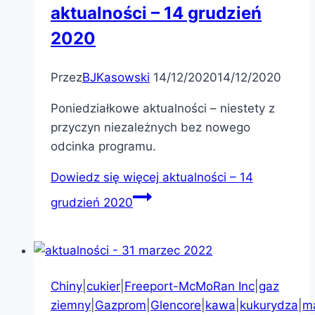
aktualności – 14 grudzień
2020
Przez
BJKasowski
14/12/2020
14/12/2020
Poniedziałkowe aktualności – niestety z
przyczyn niezależnych bez nowego
odcinka programu.
Dowiedz się więcej
aktualności – 14
grudzień 2020
Chiny
|
cukier
|
Freeport-McMoRan Inc
|
gaz
ziemny
|
Gazprom
|
Glencore
|
kawa
|
kukurydza
|
m