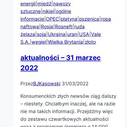
energii
|
miedź
|
nawozy
sztuczne
|
nikiel
|
ogólne
informacje
|
OPEC
|
platyna
|
pszenica
|
ropa
naftowa
|
Rosja
|
Rosneft
|
ruda
żelaza
|
soja
|
Ukraina
|
uran
|
USA
|
Vale
S.A.
|
węgiel
|
Wielka Brytania
|
złoto
aktualności – 31 marzec
2022
Przez
BJKasowski
31/03/2022
Konsumenckich złych newsów ciąg dalszy
– niestety. Chciałbym inaczej, ale na razie
nie ma takich informacji. Przejdźmy więc
do zestawu czwartkowych aktualności
wraz z programem (premiera o 14:00!).