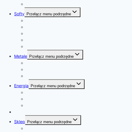
Olej palmowy
Softy
Przełącz menu podrzędne
Kawa
Cukier
Kakao
Bawełna
Sok pomarańczowy
Metale
Przełącz menu podrzędne
złoto
platyna
kobalt
Energia
Przełącz menu podrzędne
ropa naftowa
gaz ziemny
uran
Kalendarz
Sklep
Przełącz menu podrzędne
Sklep