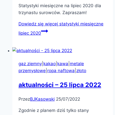
Statystyki miesięczne na lipiec 2020 dla
trzynastu surowców. Zapraszam!
Dowiedz się więcej
statystyki miesięczne
lipiec 2020
gaz ziemny
|
kakao
|
kawa
|
metale
przemysłowe
|
ropa naftowa
|
złoto
aktualności – 25 lipca 2022
Przez
BJKasowski
25/07/2022
Zgodnie z planem dziś tylko stany