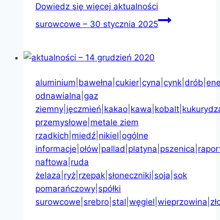
Dowiedz się więcej
aktualności
surowcowe – 30 stycznia 2025
aluminium
|
bawełna
|
cukier
|
cyna
|
cynk
|
drób
|
ene
odnawialna
|
gaz
ziemny
|
jęczmień
|
kakao
|
kawa
|
kobalt
|
kukurydz
przemysłowe
|
metale ziem
rzadkich
|
miedź
|
nikiel
|
ogólne
informacje
|
ołów
|
pallad
|
platyna
|
pszenica
|
rapor
naftowa
|
ruda
żelaza
|
ryż
|
rzepak
|
słoneczniki
|
soja
|
sok
pomarańczowy
|
spółki
surowcowe
|
srebro
|
stal
|
węgiel
|
wieprzowina
|
zł