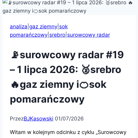
analiza
|
gaz ziemny
|
sok
pomarańczowy
|
srebro
|
surowcowy radar
📡surowcowy radar #19
– 1 lipca 2026: 🥈srebro
🔥gaz ziemny i🍊sok
pomarańczowy
Przez
BJKasowski
01/07/2026
Witam w kolejnym odcinku z cyklu „Surowcowy