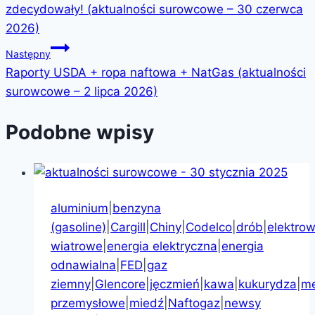
zdecydowały! (aktualności surowcowe – 30 czerwca
2026)
Następny
Raporty USDA + ropa naftowa + NatGas (aktualności
surowcowe – 2 lipca 2026)
Podobne wpisy
aluminium
|
benzyna
(gasoline)
|
Cargill
|
Chiny
|
Codelco
|
drób
|
elektrow
wiatrowe
|
energia elektryczna
|
energia
odnawialna
|
FED
|
gaz
ziemny
|
Glencore
|
jęczmień
|
kawa
|
kukurydza
|
me
przemysłowe
|
miedź
|
Naftogaz
|
newsy