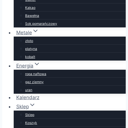
Kakao
Bawełna
Sok pomarańczowy
Metale
złoto
platyna
kobalt
Energia
ropa naftowa
gaz ziemny
uran
Kalendarz
Sklep
Sklep
Koszyk