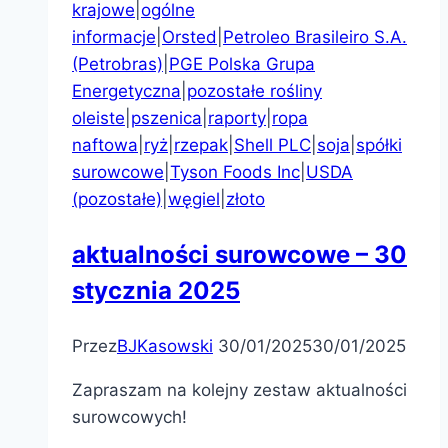
krajowe
|
ogólne
informacje
|
Orsted
|
Petroleo Brasileiro S.A.
(Petrobras)
|
PGE Polska Grupa
Energetyczna
|
pozostałe rośliny
oleiste
|
pszenica
|
raporty
|
ropa
naftowa
|
ryż
|
rzepak
|
Shell PLC
|
soja
|
spółki
surowcowe
|
Tyson Foods Inc
|
USDA
(pozostałe)
|
węgiel
|
złoto
aktualności surowcowe – 30
stycznia 2025
Przez
BJKasowski
30/01/2025
30/01/2025
Zapraszam na kolejny zestaw aktualności
surowcowych!