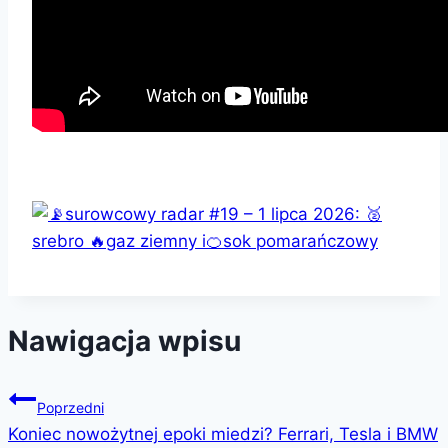
Nawigacja wpisu
Poprzedni
Koniec nowożytnej epoki miedzi? Ferrari, Tesla i BMW