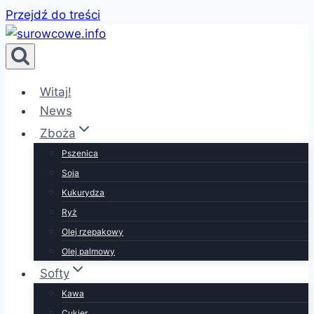
Przejdź do treści
Witaj!
News
Zboża
Pszenica
Soja
Kukurydza
Ryż
Olej rzepakowy
Olej palmowy
Softy
Kawa
Cukier