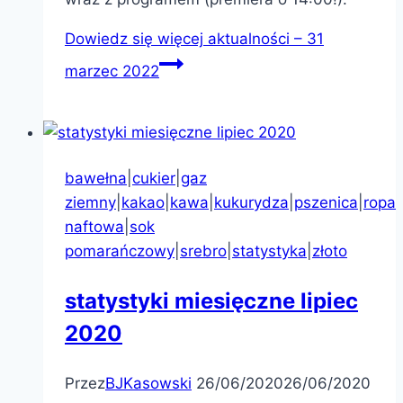
Dowiedz się więcej
aktualności – 31
marzec 2022
bawełna
|
cukier
|
gaz
ziemny
|
kakao
|
kawa
|
kukurydza
|
pszenica
|
ropa
naftowa
|
sok
pomarańczowy
|
srebro
|
statystyka
|
złoto
statystyki miesięczne lipiec
2020
Przez
BJKasowski
26/06/2020
26/06/2020