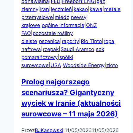
odnawialna
|
FED
|
Freeport LNG
|
gaz
ziemny
|
Iran
|
jęczmień
|
kakao
|
kawa
|
metale
przemysłowe
|
miedź
|
newsy
krajowe
|
ogólne informacje
|
ONZ
FAO
|
pozostałe rośliny
oleiste
|
pszenica
|
raporty
|
Rio Tinto
|
ropa
naftowa
|
rzepak
|
Saudi Aramco
|
sok
pomarańczowy
|
spółki
surowcowe
|
USA
|
Woodside Energy
|
złoto
Prolog najgorszego
scenariusza? Gigantyczny
wyciek w Iranie (aktualności
surowcowe – 11 maja 2026)
Przez
BJKasowski
11/05/2026
11/05/2026