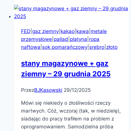
FED
|
gaz ziemny
|
kakao
|
kawa
|
metale
przemysłowe
|
pallad
|
platyna
|
ropa
naftowa
|
sok pomarańczowy
|
srebro
|
złoto
stany magazynowe + gaz
ziemny – 29 grudnia 2025
Przez
BJKasowski
29/12/2025
Mówi się niekiedy o złośliwości rzeczy
martwych. Cóż, wczoraj (tak, w niedzielę),
siadając do pracy trafiłem na problem z
oprogramowaniem. Samodzielna próba