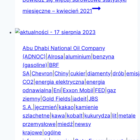
miesięczne – kwiecień 2021
Abu Dhabi National Oil Company
(ADNOC)
|
Alrosa
|
aluminium
|
benzyna
(gasoline)
|
BRF
SA
|
Chevron
|
Chiny
|
cukier
|
diamenty
|
drób
|
emisj
CO2
|
energia elektryczna
|
energia
odnawialna
|
Eni
|
Exxon Mobil
|
FED
|
gaz
ziemny
|
Gold Fields
|
jadeit
|
JBS
S.A.
|
jęczmień
|
kakao
|
kamienie
szlachetne
|
kawa
|
kobalt
|
kukurydza
|
lit
|
metale
przemysłowe
|
miedź
|
newsy
krajowe
|
ogólne