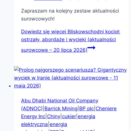
Zapraszam na kolejny zestaw aktualności
surowcowych!
Dowiedz się więcej
Bliskowschodni kocioł:
ostrzały, abordaże i wycieki (aktualności
surowcowe – 20 lipca 2026)
Abu Dhabi National Oil Company
(ADNOC)
|
Barrick Mining
|
BP plc
|
Cheniere
Energy Inc
|
Chiny
|
cukier
|
energia
elektryczna
|
energia