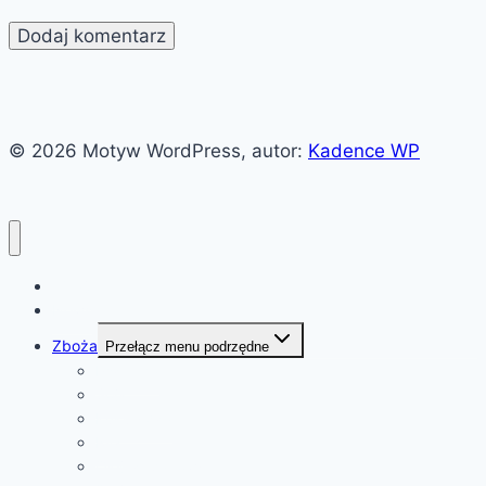
© 2026 Motyw WordPress, autor:
Kadence WP
Witaj!
News
Zboża
Przełącz menu podrzędne
Pszenica
Soja
Kukurydza
Ryż
Olej rzepakowy