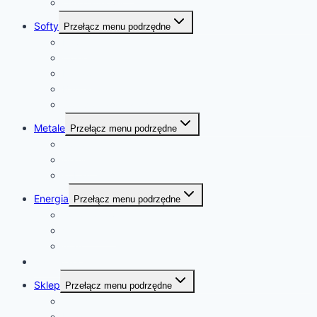
Olej palmowy
Softy
Przełącz menu podrzędne
Kawa
Cukier
Kakao
Bawełna
Sok pomarańczowy
Metale
Przełącz menu podrzędne
złoto
platyna
kobalt
Energia
Przełącz menu podrzędne
ropa naftowa
gaz ziemny
uran
Kalendarz
Sklep
Przełącz menu podrzędne
Sklep
Koszyk