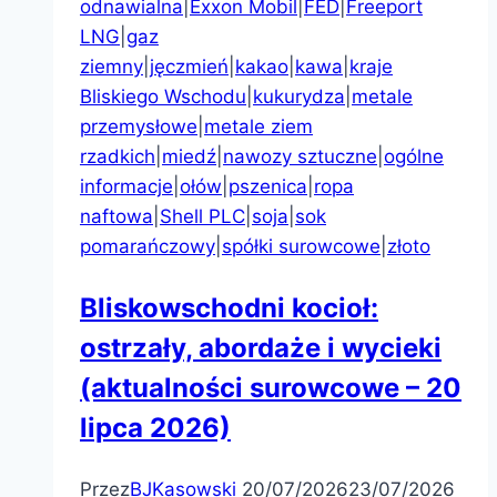
odnawialna
|
Exxon Mobil
|
FED
|
Freeport
LNG
|
gaz
ziemny
|
jęczmień
|
kakao
|
kawa
|
kraje
Bliskiego Wschodu
|
kukurydza
|
metale
przemysłowe
|
metale ziem
rzadkich
|
miedź
|
nawozy sztuczne
|
ogólne
informacje
|
ołów
|
pszenica
|
ropa
naftowa
|
Shell PLC
|
soja
|
sok
pomarańczowy
|
spółki surowcowe
|
złoto
Bliskowschodni kocioł:
ostrzały, abordaże i wycieki
(aktualności surowcowe – 20
lipca 2026)
Przez
BJKasowski
20/07/2026
23/07/2026