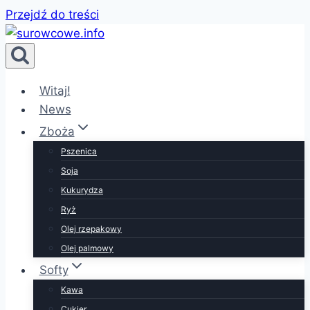
Przejdź do treści
Witaj!
News
Zboża
Pszenica
Soja
Kukurydza
Ryż
Olej rzepakowy
Olej palmowy
Softy
Kawa
Cukier