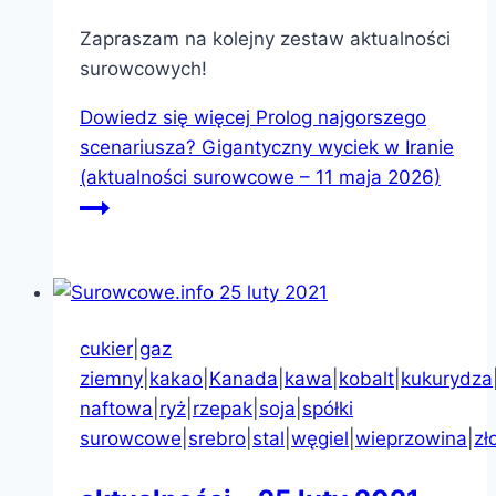
Zapraszam na kolejny zestaw aktualności
surowcowych!
Dowiedz się więcej
Prolog najgorszego
scenariusza? Gigantyczny wyciek w Iranie
(aktualności surowcowe – 11 maja 2026)
cukier
|
gaz
ziemny
|
kakao
|
Kanada
|
kawa
|
kobalt
|
kukurydza
naftowa
|
ryż
|
rzepak
|
soja
|
spółki
surowcowe
|
srebro
|
stal
|
węgiel
|
wieprzowina
|
zł