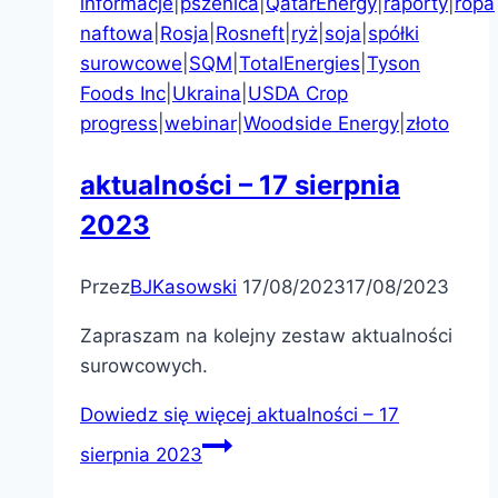
informacje
|
pszenica
|
QatarEnergy
|
raporty
|
ropa
naftowa
|
Rosja
|
Rosneft
|
ryż
|
soja
|
spółki
surowcowe
|
SQM
|
TotalEnergies
|
Tyson
Foods Inc
|
Ukraina
|
USDA Crop
progress
|
webinar
|
Woodside Energy
|
złoto
aktualności – 17 sierpnia
2023
Przez
BJKasowski
17/08/2023
17/08/2023
Zapraszam na kolejny zestaw aktualności
surowcowych.
Dowiedz się więcej
aktualności – 17
sierpnia 2023