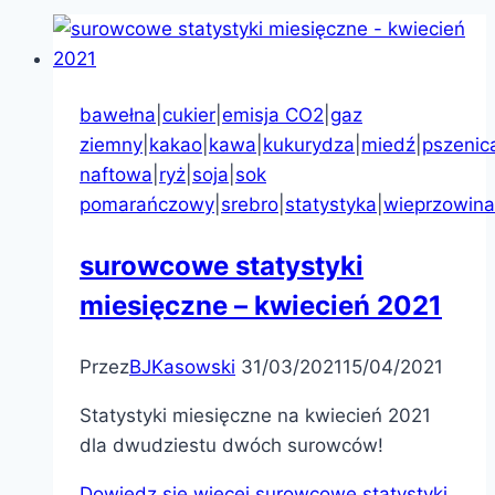
bawełna
|
cukier
|
emisja CO2
|
gaz
ziemny
|
kakao
|
kawa
|
kukurydza
|
miedź
|
pszenic
naftowa
|
ryż
|
soja
|
sok
pomarańczowy
|
srebro
|
statystyka
|
wieprzowina
surowcowe statystyki
miesięczne – kwiecień 2021
Przez
BJKasowski
31/03/2021
15/04/2021
Statystyki miesięczne na kwiecień 2021
dla dwudziestu dwóch surowców!
Dowiedz się więcej
surowcowe statystyki