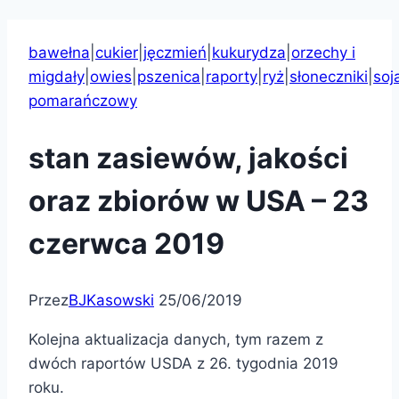
bawełna
|
cukier
|
jęczmień
|
kukurydza
|
orzechy i
migdały
|
owies
|
pszenica
|
raporty
|
ryż
|
słoneczniki
|
soj
pomarańczowy
stan zasiewów, jakości
oraz zbiorów w USA – 23
czerwca 2019
Przez
BJKasowski
25/06/2019
Kolejna aktualizacja danych, tym razem z
dwóch raportów USDA z 26. tygodnia 2019
roku.