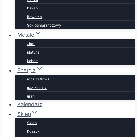
Kakao
Bawełna
Sok pomarańczowy
Metale
złoto
platyna
kobalt
Energia
ropa naftowa
gaz ziemny
uran
Kalendarz
Sklep
Sklep
Koszyk