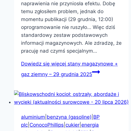
naprawienia nie przyniosła efektu. Dobę
temu zgłosiłem problem, jednak do
momentu publikacji (29 grudnia, 12:00)
oprogramowanie nie ruszyło… Więc dziś
standardowy zestaw podstawowych
informacji magazynowych. Ale zdradzę, że
pracuję nad czymś specjalnym…
Dowiedz się więcej
stany magazynowe +
gaz ziemny – 29 grudnia 2025
aluminium
|
benzyna (gasoline)
|
BP
plc
|
ConocoPhillips
|
cukier
|
energia