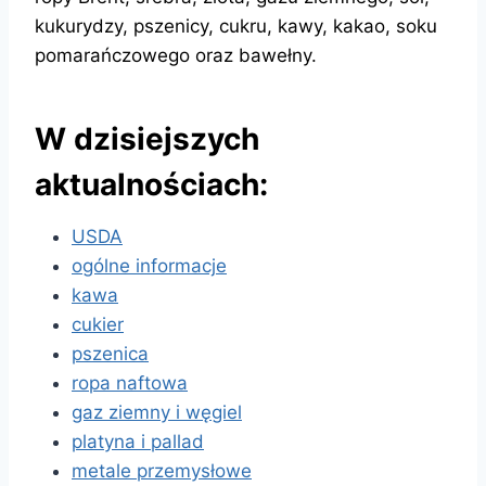
kukurydzy, pszenicy, cukru, kawy, kakao, soku
pomarańczowego oraz bawełny.
W dzisiejszych
aktualnościach:
USDA
ogólne informacje
kawa
cukier
pszenica
ropa naftowa
gaz ziemny i węgiel
platyna i pallad
metale przemysłowe