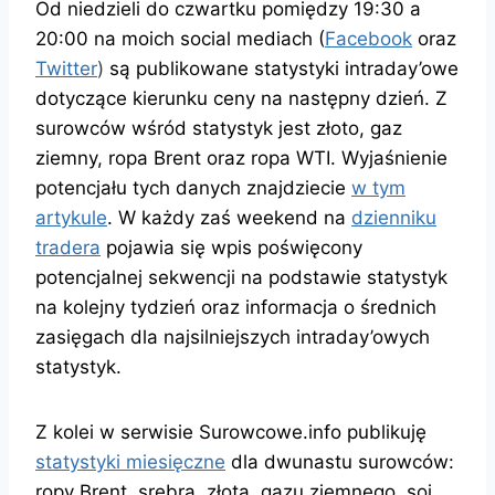
Od niedzieli do czwartku pomiędzy 19:30 a
20:00 na moich social mediach (
Facebook
oraz
Twitter
)
są publikowane statystyki intraday’owe
dotyczące kierunku ceny na następny dzień. Z
surowców wśród statystyk jest złoto, gaz
ziemny, ropa Brent oraz ropa WTI. Wyjaśnienie
potencjału tych danych znajdziecie
w tym
artykule
. W każdy zaś weekend na
dzienniku
tradera
pojawia się wpis poświęcony
potencjalnej sekwencji na podstawie statystyk
na kolejny tydzień oraz informacja o średnich
zasięgach dla najsilniejszych intraday’owych
statystyk.
Z kolei w serwisie Surowcowe.info publikuję
statystyki miesięczne
dla dwunastu surowców:
ropy Brent, srebra, złota, gazu ziemnego, soi,