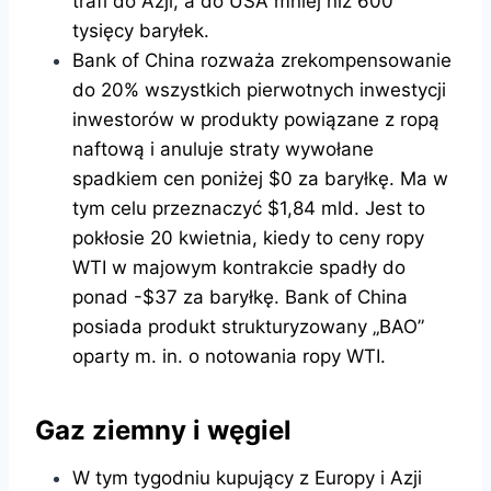
trafi do Azji, a do USA mniej niż 600
tysięcy baryłek.
Bank of China rozważa zrekompensowanie
do 20% wszystkich pierwotnych inwestycji
inwestorów w produkty powiązane z ropą
naftową i anuluje straty wywołane
spadkiem cen poniżej $0 za baryłkę. Ma w
tym celu przeznaczyć $1,84 mld. Jest to
pokłosie 20 kwietnia, kiedy to ceny ropy
WTI w majowym kontrakcie spadły do
ponad -$37 za baryłkę. Bank of China
posiada produkt strukturyzowany „BAO”
oparty m. in. o notowania ropy WTI.
Gaz ziemny i węgiel
W tym tygodniu kupujący z Europy i Azji