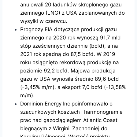
anulowali 20 ładunków skroplonego gazu
ziemnego (LNG) z USA zaplanowanych do
wysyłki w czerwcu.
Prognozy EIA dotyczące produkcji gazu
ziemnego na 2020 rok wynoszą 91,7 mld
stóp sześciennych dziennie (bcfd), a na
2021 rok spadną do 87,5 bcfd. W 2019
roku osiągnięto rekordową produkcję na
poziomie 92,2 bcfd. Majowa produkcja
gazu w USA wynosiła średnio 89,6 bcfd
(-3,45% m/m), a eksport 7,0 bcfd (-13,58%
m/m).
Dominion Energy Inc poinformowało o
szacunkowych kosztach i harmonogramie
prac nad gazociągiegiem Atlantic Coast
biegnącym z Wirginii Zachodniej do
Karoliny Północnej. Wartość projektu