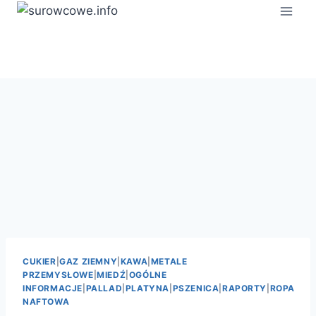
Przejdź
do
treści
CUKIER
|
GAZ ZIEMNY
|
KAWA
|
METALE
PRZEMYSŁOWE
|
MIEDŹ
|
OGÓLNE
INFORMACJE
|
PALLAD
|
PLATYNA
|
PSZENICA
|
RAPORTY
|
ROPA
NAFTOWA