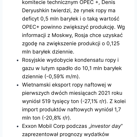
komitecie technicznym OPEC +, Denis
Deryushkin twierdzi, że rynek ropy ma
deficyt 0,5 mln baryłek i o taką wartość
OPEC+ powinno zwiększyć produkcję. Wg
informacji z Moskwy, Rosja chce uzyskać
zgodę na zwiększenie produkcji o 0,125
mln baryłek dziennie.
Rosyjskie wydobycie kondensatu ropy i
gazu w lutym spadło do 10,1 mln baryłek
dziennie (-0,59% m/m).
Wietnamski eksport ropy naftowej w
pierwszych dwóch miesiącach 2021 roku
wyniósł 519 tysięcy ton (-27,1% r/r). Z kolei
import produktów naftowych wyniósł 1,7
mln ton (-20,8% r/r).
Exxon Mobil Corp podczas „
investor day
”
zaprezentował prognozy wydatków