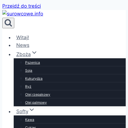
Przejdź do treści
Witaj!
News
Zboża
Pszenica
Soja
Kukurydza
Ryż
Olej rzepakowy
Olej palmowy
Softy
Kawa
Cukier