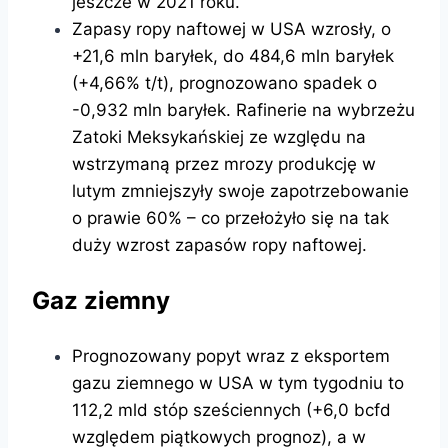
jeszcze w 2021 roku.
Zapasy ropy naftowej w USA wzrosły, o
+21,6 mln baryłek, do 484,6 mln baryłek
(+4,66% t/t), prognozowano spadek o
-0,932 mln baryłek. Rafinerie na wybrzeżu
Zatoki Meksykańskiej ze względu na
wstrzymaną przez mrozy produkcję w
lutym zmniejszyły swoje zapotrzebowanie
o prawie 60% – co przełożyło się na tak
duży wzrost zapasów ropy naftowej.
Gaz ziemny
Prognozowany popyt wraz z eksportem
gazu ziemnego w USA w tym tygodniu to
112,2 mld stóp sześciennych (+6,0 bcfd
względem piątkowych prognoz), a w