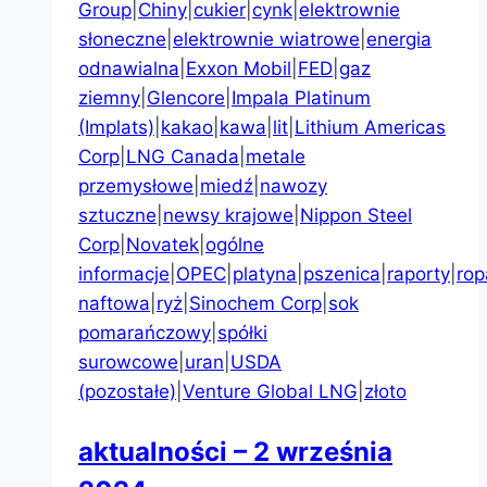
Group
|
Chiny
|
cukier
|
cynk
|
elektrownie
słoneczne
|
elektrownie wiatrowe
|
energia
odnawialna
|
Exxon Mobil
|
FED
|
gaz
ziemny
|
Glencore
|
Impala Platinum
(Implats)
|
kakao
|
kawa
|
lit
|
Lithium Americas
Corp
|
LNG Canada
|
metale
przemysłowe
|
miedź
|
nawozy
sztuczne
|
newsy krajowe
|
Nippon Steel
Corp
|
Novatek
|
ogólne
informacje
|
OPEC
|
platyna
|
pszenica
|
raporty
|
rop
naftowa
|
ryż
|
Sinochem Corp
|
sok
pomarańczowy
|
spółki
surowcowe
|
uran
|
USDA
(pozostałe)
|
Venture Global LNG
|
złoto
aktualności – 2 września