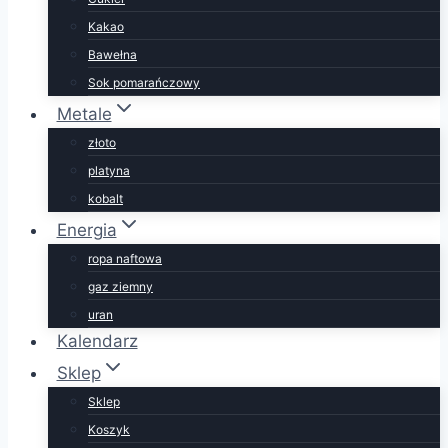
Kakao
Bawełna
Sok pomarańczowy
Metale
złoto
platyna
kobalt
Energia
ropa naftowa
gaz ziemny
uran
Kalendarz
Sklep
Sklep
Koszyk