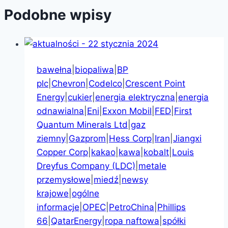
Podobne wpisy
bawełna
|
biopaliwa
|
BP
plc
|
Chevron
|
Codelco
|
Crescent Point
Energy
|
cukier
|
energia elektryczna
|
energia
odnawialna
|
Eni
|
Exxon Mobil
|
FED
|
First
Quantum Minerals Ltd
|
gaz
ziemny
|
Gazprom
|
Hess Corp
|
Iran
|
Jiangxi
Copper Corp
|
kakao
|
kawa
|
kobalt
|
Louis
Dreyfus Company (LDC)
|
metale
przemysłowe
|
miedź
|
newsy
krajowe
|
ogólne
informacje
|
OPEC
|
PetroChina
|
Phillips
66
|
QatarEnergy
|
ropa naftowa
|
spółki