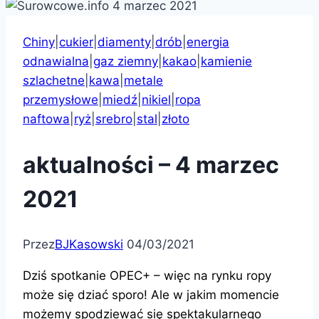
Chiny
|
cukier
|
diamenty
|
drób
|
energia
odnawialna
|
gaz ziemny
|
kakao
|
kamienie
szlachetne
|
kawa
|
metale
przemysłowe
|
miedź
|
nikiel
|
ropa
naftowa
|
ryż
|
srebro
|
stal
|
złoto
aktualności – 4 marzec
2021
Przez
BJKasowski
04/03/2021
Dziś spotkanie OPEC+ – więc na rynku ropy
może się dziać sporo! Ale w jakim momencie
możemy spodziewać się spektakularnego