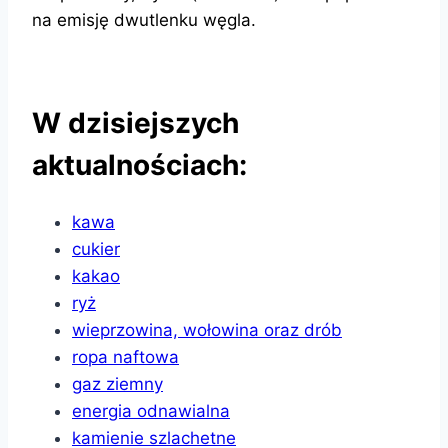
na emisję dwutlenku węgla.
W dzisiejszych
aktualnościach:
kawa
cukier
kakao
ryż
wieprzowina, wołowina oraz drób
ropa naftowa
gaz ziemny
energia odnawialna
kamienie szlachetne