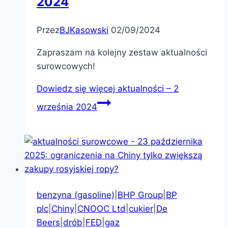
2024
Przez
BJKasowski
02/09/2024
Zapraszam na kolejny zestaw aktualności
surowcowych!
Dowiedz się więcej
aktualności – 2
września 2024
benzyna (gasoline)
|
BHP Group
|
BP
plc
|
Chiny
|
CNOOC Ltd
|
cukier
|
De
Beers
|
drób
|
FED
|
gaz