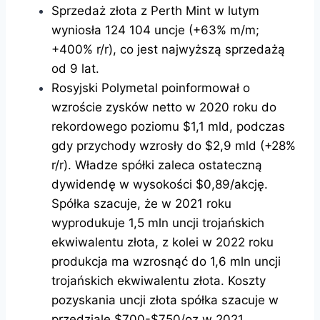
Sprzedaż złota z Perth Mint w lutym
wyniosła 124 104 uncje (+63% m/m;
+400% r/r), co jest najwyższą sprzedażą
od 9 lat.
Rosyjski Polymetal poinformował o
wzroście zysków netto w 2020 roku do
rekordowego poziomu $1,1 mld, podczas
gdy przychody wzrosły do $2,9 mld (+28%
r/r). Władze spółki zaleca ostateczną
dywidendę w wysokości $0,89/akcję.
Spółka szacuje, że w 2021 roku
wyprodukuje 1,5 mln uncji trojańskich
ekwiwalentu złota, z kolei w 2022 roku
produkcja ma wzrosnąć do 1,6 mln uncji
trojańskich ekwiwalentu złota. Koszty
pozyskania uncji złota spółka szacuje w
przedziale $700-$750/oz w 2021.