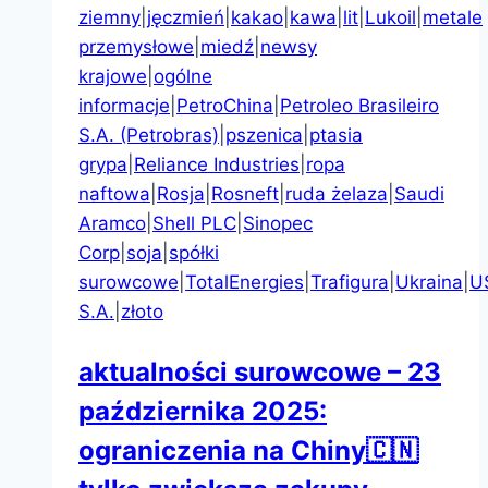
ziemny
|
jęczmień
|
kakao
|
kawa
|
lit
|
Lukoil
|
metale
przemysłowe
|
miedź
|
newsy
krajowe
|
ogólne
informacje
|
PetroChina
|
Petroleo Brasileiro
S.A. (Petrobras)
|
pszenica
|
ptasia
grypa
|
Reliance Industries
|
ropa
naftowa
|
Rosja
|
Rosneft
|
ruda żelaza
|
Saudi
Aramco
|
Shell PLC
|
Sinopec
Corp
|
soja
|
spółki
surowcowe
|
TotalEnergies
|
Trafigura
|
Ukraina
|
U
S.A.
|
złoto
aktualności surowcowe – 23
października 2025:
ograniczenia na Chiny🇨🇳