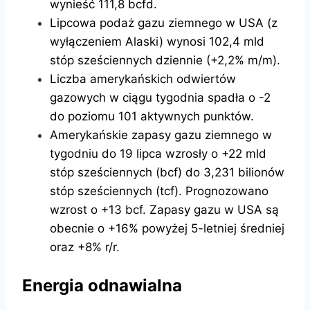
wynieść 111,8 bcfd.
Lipcowa podaż gazu ziemnego w USA (z
wyłączeniem Alaski) wynosi 102,4 mld
stóp sześciennych dziennie (+2,2% m/m).
Liczba amerykańskich odwiertów
gazowych w ciągu tygodnia spadła o -2
do poziomu 101 aktywnych punktów.
Amerykańskie zapasy gazu ziemnego w
tygodniu do 19 lipca wzrosły o +22 mld
stóp sześciennych (bcf) do 3,231 bilionów
stóp sześciennych (tcf). Prognozowano
wzrost o +13 bcf. Zapasy gazu w USA są
obecnie o +16% powyżej 5-letniej średniej
oraz +8% r/r.
Energia odnawialna