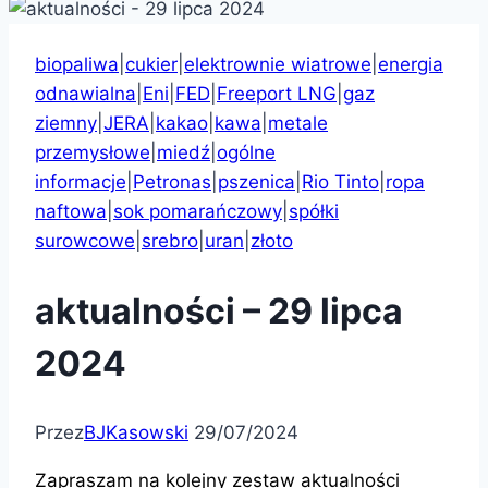
biopaliwa
|
cukier
|
elektrownie wiatrowe
|
energia
odnawialna
|
Eni
|
FED
|
Freeport LNG
|
gaz
ziemny
|
JERA
|
kakao
|
kawa
|
metale
przemysłowe
|
miedź
|
ogólne
informacje
|
Petronas
|
pszenica
|
Rio Tinto
|
ropa
naftowa
|
sok pomarańczowy
|
spółki
surowcowe
|
srebro
|
uran
|
złoto
aktualności – 29 lipca
2024
Przez
BJKasowski
29/07/2024
Zapraszam na kolejny zestaw aktualności