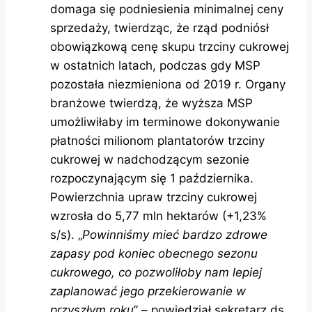
domaga się podniesienia minimalnej ceny
sprzedaży, twierdząc, że rząd podniósł
obowiązkową cenę skupu trzciny cukrowej
w ostatnich latach, podczas gdy MSP
pozostała niezmieniona od 2019 r. Organy
branżowe twierdzą, że wyższa MSP
umożliwiłaby im terminowe dokonywanie
płatności milionom plantatorów trzciny
cukrowej w nadchodzącym sezonie
rozpoczynającym się 1 października.
Powierzchnia upraw trzciny cukrowej
wzrosła do 5,77 mln hektarów (+1,23%
s/s). „
Powinniśmy mieć bardzo zdrowe
zapasy pod koniec obecnego sezonu
cukrowego, co pozwoliłoby nam lepiej
zaplanować jego przekierowanie w
przyszłym roku
” – powiedział sekretarz ds.