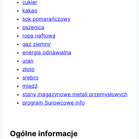
cukier
kakao
sok pomarańczowy
pszenica
ropa naftowa
gaz ziemny
energia odnawialna
uran
złoto
srebro
miedź
stany magazynowe metali przemysłowych
program Surowcowe info
Ogólne informacje