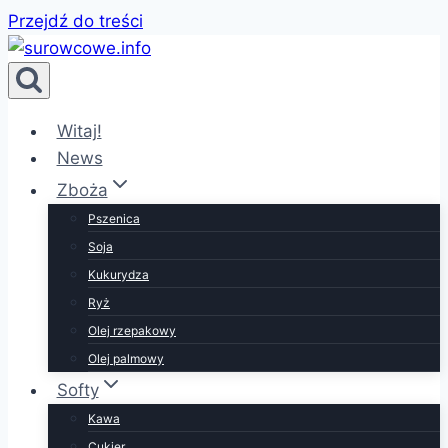
Przejdź do treści
Witaj!
News
Zboża
Pszenica
Soja
Kukurydza
Ryż
Olej rzepakowy
Olej palmowy
Softy
Kawa
Cukier