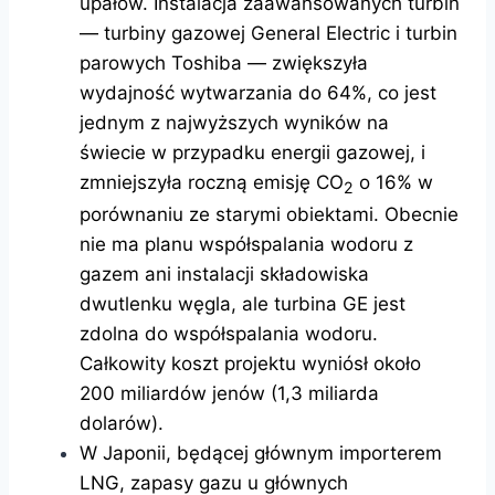
upałów. Instalacja zaawansowanych turbin
— turbiny gazowej General Electric i turbin
parowych Toshiba — zwiększyła
wydajność wytwarzania do 64%, co jest
jednym z najwyższych wyników na
świecie w przypadku energii gazowej, i
zmniejszyła roczną emisję CO
o 16% w
2
porównaniu ze starymi obiektami. Obecnie
nie ma planu współspalania wodoru z
gazem ani instalacji składowiska
dwutlenku węgla, ale turbina GE jest
zdolna do współspalania wodoru.
Całkowity koszt projektu wyniósł około
200 miliardów jenów (1,3 miliarda
dolarów).
W Japonii, będącej głównym importerem
LNG, zapasy gazu u głównych