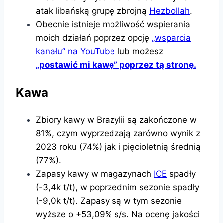
atak libańską grupę zbrojną
Hezbollah
.
Obecnie istnieje możliwość wspierania
moich działań poprzez opcję
„wsparcia
kanału” na YouTube
lub możesz
„postawić mi kawę” poprzez tą stronę.
Kawa
Zbiory kawy w Brazylii są zakończone w
81%, czym wyprzedzają zarówno wynik z
2023 roku (74%) jak i pięcioletnią średnią
(77%).
Zapasy kawy w magazynach
ICE
spadły
(-3,4k t/t), w poprzednim sezonie spadły
(-9,0k t/t). Zapasy są w tym sezonie
wyższe o +53,09% s/s. Na ocenę jakości