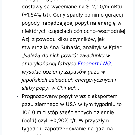
dostawy są wyceniane na $12,00/mmBtu
(+1,64% t/t). Ceny spadły pomimo gorącej
pogody napędzającej popyt na energię w
niektórych częściach północno-wschodniej
Azji z powodu kilku czynników, jak
stwierdziła Ana Subasic, analityk w Kpler:
„
Należą do nich powrót załadunku w
amerykańskiej fabryce
Freeport LNG
,
wysokie poziomy zapasów gazu w
japońskich zakładach energetycznych i
słaby popyt w Chinach
”.
Prognozowany popyt wraz z eksportem
gazu ziemnego w USA w tym tygodniu to
106,0 mld stóp sześciennych dziennie
(bcfd) czyli +0,20% t/t. W przyszłym
tygodniu zapotrzebowanie na gaz ma