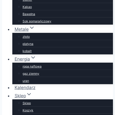
Kakao
Bawełna
Sok pomarańczowy
Metale
złoto
platyna
kobalt
Energia
ropa naftowa
gaz ziemny
uran
Kalendarz
Sklep
Sklep
Koszyk