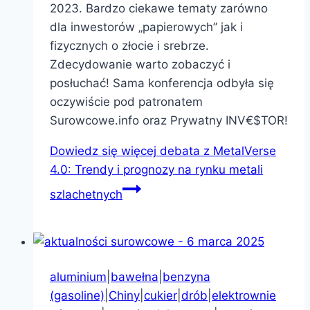
2023. Bardzo ciekawe tematy zarówno
dla inwestorów „papierowych” jak i
fizycznych o złocie i srebrze.
Zdecydowanie warto zobaczyć i
posłuchać! Sama konferencja odbyła się
oczywiście pod patronatem
Surowcowe.info oraz Prywatny INV€$TOR!
Dowiedz się więcej
debata z MetalVerse
4.0: Trendy i prognozy na rynku metali
szlachetnych
aluminium
|
bawełna
|
benzyna
(gasoline)
|
Chiny
|
cukier
|
drób
|
elektrownie