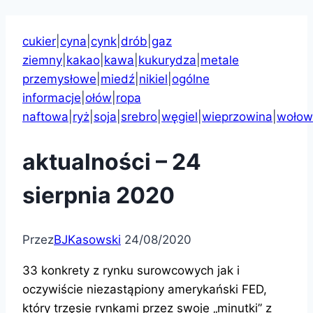
cukier
|
cyna
|
cynk
|
drób
|
gaz
ziemny
|
kakao
|
kawa
|
kukurydza
|
metale
przemysłowe
|
miedź
|
nikiel
|
ogólne
informacje
|
ołów
|
ropa
naftowa
|
ryż
|
soja
|
srebro
|
węgiel
|
wieprzowina
|
wołow
aktualności – 24
sierpnia 2020
Przez
BJKasowski
24/08/2020
33 konkrety z rynku surowcowych jak i
oczywiście niezastąpiony amerykański FED,
który trzęsie rynkami przez swoje „minutki” z