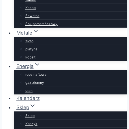
Kakao
Bawełna
Sok pomarańczowy
Metale
złoto
platyna
kobalt
Energia
ropa naftowa
gaz ziemny
uran
Kalendarz
Sklep
Sklep
Koszyk