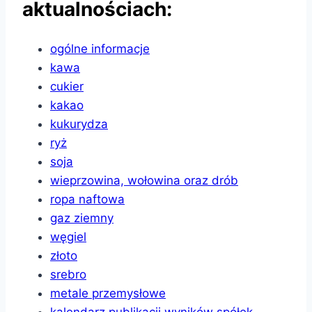
aktualnościach:
ogólne informacje
kawa
cukier
kakao
kukurydza
ryż
soja
wieprzowina, wołowina oraz drób
ropa naftowa
gaz ziemny
węgiel
złoto
srebro
metale przemysłowe
kalendarz publikacji wyników spółek