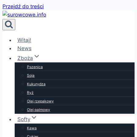
Przejdź do treści
Witaj!
News
Zboża
Pszenica
Soja
Kukurydza
Ryż
Olej rzepakowy
Olej palmowy
Softy
Kawa
Cukier