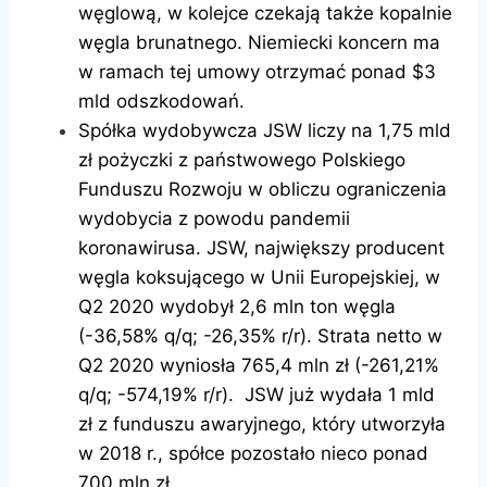
węglową, w kolejce czekają także kopalnie
węgla brunatnego. Niemiecki koncern ma
w ramach tej umowy otrzymać ponad $3
mld odszkodowań.
Spółka wydobywcza JSW liczy na 1,75 mld
zł pożyczki z państwowego Polskiego
Funduszu Rozwoju w obliczu ograniczenia
wydobycia z powodu pandemii
koronawirusa. JSW, największy producent
węgla koksującego w Unii Europejskiej, w
Q2 2020 wydobył 2,6 mln ton węgla
(-36,58% q/q; -26,35% r/r). Strata netto w
Q2 2020 wyniosła 765,4 mln zł (-261,21%
q/q; -574,19% r/r). JSW już wydała 1 mld
zł z funduszu awaryjnego, który utworzyła
w 2018 r., spółce pozostało nieco ponad
700 mln zł