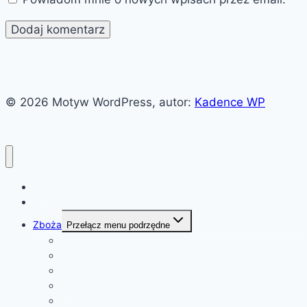
© 2026 Motyw WordPress, autor:
Kadence WP
Witaj!
News
Zboża
Przełącz menu podrzędne
Pszenica
Soja
Kukurydza
Ryż
Olej rzepakowy