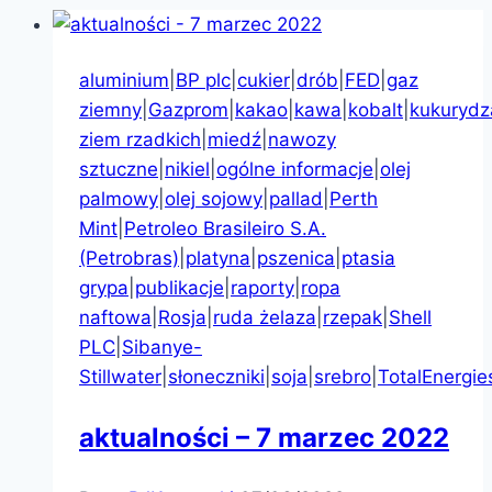
aluminium
|
BP plc
|
cukier
|
drób
|
FED
|
gaz
ziemny
|
Gazprom
|
kakao
|
kawa
|
kobalt
|
kukurydz
ziem rzadkich
|
miedź
|
nawozy
sztuczne
|
nikiel
|
ogólne informacje
|
olej
palmowy
|
olej sojowy
|
pallad
|
Perth
Mint
|
Petroleo Brasileiro S.A.
(Petrobras)
|
platyna
|
pszenica
|
ptasia
grypa
|
publikacje
|
raporty
|
ropa
naftowa
|
Rosja
|
ruda żelaza
|
rzepak
|
Shell
PLC
|
Sibanye-
Stillwater
|
słoneczniki
|
soja
|
srebro
|
TotalEnergie
aktualności – 7 marzec 2022