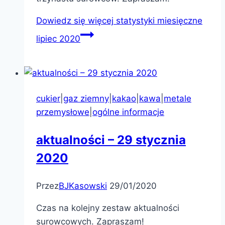
Dowiedz się więcej
statystyki miesięczne
lipiec 2020
cukier
|
gaz ziemny
|
kakao
|
kawa
|
metale
przemysłowe
|
ogólne informacje
aktualności – 29 stycznia
2020
Przez
BJKasowski
29/01/2020
Czas na kolejny zestaw aktualności
surowcowych. Zapraszam!