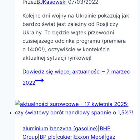
Przez
BJKasowski
07/03/2022
Kolejne dni wojny na Ukrainie pokazują jak
bardzo świat jest zależny od Rosji czy
Ukrainy. To będzie wątek przewodni
dzisiejszego odcinka programu (premiera
o 14:00!), oczywiście w kontekście
aktualnej sytuacji rynkowej!
Dowiedz się więcej
aktualności – 7 marzec
2022
aluminium
|
benzyna (gasoline)
|
BHP
Group
|
BP plc
|
cukier
|
Exxon Mobil
|
gaz