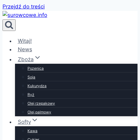
Przejdź do treści
Witaj!
News
Zboża
Pszenica
Soja
Kukurydza
Ryż
Olej rzepakowy
Olej palmowy
Softy
Kawa
Cukier