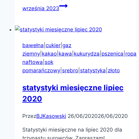
września 2023
bawełna
|
cukier
|
gaz
ziemny
|
kakao
|
kawa
|
kukurydza
|
pszenica
|
ropa
naftowa
|
sok
pomarańczowy
|
srebro
|
statystyka
|
złoto
statystyki miesięczne lipiec
2020
Przez
BJKasowski
26/06/2020
26/06/2020
Statystyki miesięczne na lipiec 2020 dla
trzynastu surowców. Zapraszam!