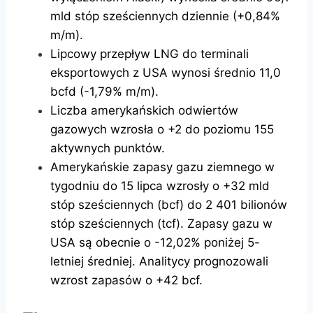
mld stóp sześciennych dziennie (+0,84%
m/m).
Lipcowy przepływ LNG do terminali
eksportowych z USA wynosi średnio 11,0
bcfd (-1,79% m/m).
Liczba amerykańskich odwiertów
gazowych wzrosła o +2 do poziomu 155
aktywnych punktów.
Amerykańskie zapasy gazu ziemnego w
tygodniu do 15 lipca wzrosły o +32 mld
stóp sześciennych (bcf) do 2 401 bilionów
stóp sześciennych (tcf). Zapasy gazu w
USA są obecnie o -12,02% poniżej 5-
letniej średniej. Analitycy prognozowali
wzrost zapasów o +42 bcf.