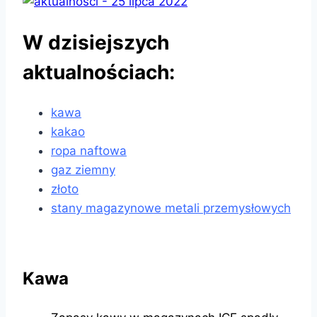
W dzisiejszych
aktualnościach:
kawa
kakao
ropa naftowa
gaz ziemny
złoto
stany magazynowe metali przemysłowych
Kawa