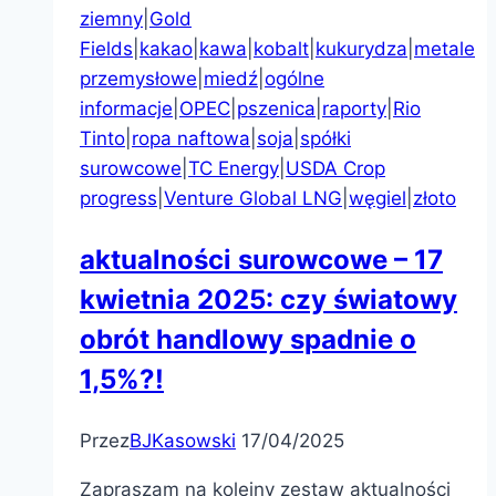
ziemny
|
Gold
Fields
|
kakao
|
kawa
|
kobalt
|
kukurydza
|
metale
przemysłowe
|
miedź
|
ogólne
informacje
|
OPEC
|
pszenica
|
raporty
|
Rio
Tinto
|
ropa naftowa
|
soja
|
spółki
surowcowe
|
TC Energy
|
USDA Crop
progress
|
Venture Global LNG
|
węgiel
|
złoto
aktualności surowcowe – 17
kwietnia 2025: czy światowy
obrót handlowy spadnie o
1,5%?!
Przez
BJKasowski
17/04/2025
Zapraszam na kolejny zestaw aktualności