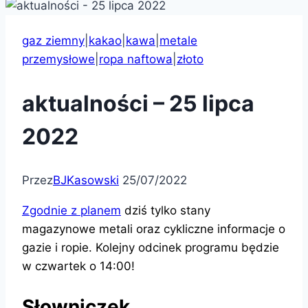
gaz ziemny
|
kakao
|
kawa
|
metale
przemysłowe
|
ropa naftowa
|
złoto
aktualności – 25 lipca
2022
Przez
BJKasowski
25/07/2022
Zgodnie z planem
dziś tylko stany
magazynowe metali oraz cykliczne informacje o
gazie i ropie. Kolejny odcinek programu będzie
w czwartek o 14:00!
Słowniczek