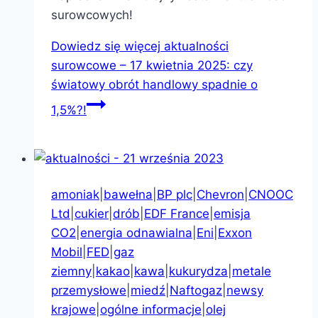
surowcowych!
Dowiedz się więcej
aktualności
surowcowe – 17 kwietnia 2025: czy
światowy obrót handlowy spadnie o
1,5%?!
amoniak
|
bawełna
|
BP plc
|
Chevron
|
CNOOC
Ltd
|
cukier
|
drób
|
EDF France
|
emisja
CO2
|
energia odnawialna
|
Eni
|
Exxon
Mobil
|
FED
|
gaz
ziemny
|
kakao
|
kawa
|
kukurydza
|
metale
przemysłowe
|
miedź
|
Naftogaz
|
newsy
krajowe
|
ogólne informacje
|
olej