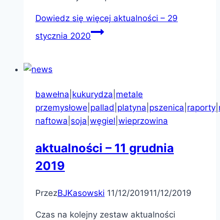
Dowiedz się więcej
aktualności – 29
stycznia 2020
bawełna
|
kukurydza
|
metale
przemysłowe
|
pallad
|
platyna
|
pszenica
|
raporty
|
naftowa
|
soja
|
węgiel
|
wieprzowina
aktualności – 11 grudnia
2019
Przez
BJKasowski
11/12/2019
11/12/2019
Czas na kolejny zestaw aktualności