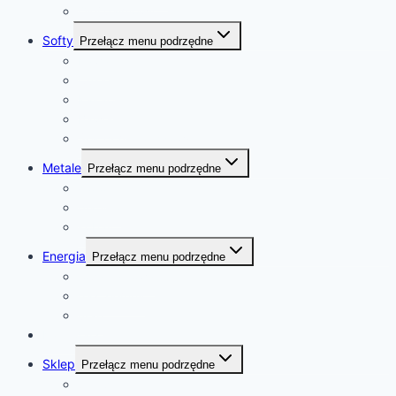
Olej palmowy
Softy
Przełącz menu podrzędne
Kawa
Cukier
Kakao
Bawełna
Sok pomarańczowy
Metale
Przełącz menu podrzędne
złoto
platyna
kobalt
Energia
Przełącz menu podrzędne
ropa naftowa
gaz ziemny
uran
Kalendarz
Sklep
Przełącz menu podrzędne
Sklep