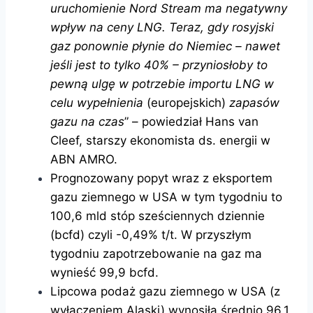
uruchomienie Nord Stream ma negatywny
wpływ na ceny LNG. Teraz, gdy rosyjski
gaz ponownie płynie do Niemiec – nawet
jeśli jest to tylko 40% – przyniosłoby to
pewną ulgę w potrzebie importu LNG w
celu wypełnienia
(europejskich)
zapasów
gazu na czas
” – powiedział Hans van
Cleef, starszy ekonomista ds. energii w
ABN AMRO.
Prognozowany popyt wraz z eksportem
gazu ziemnego w USA w tym tygodniu to
100,6 mld stóp sześciennych dziennie
(bcfd) czyli -0,49% t/t. W przyszłym
tygodniu zapotrzebowanie na gaz ma
wynieść 99,9 bcfd.
Lipcowa podaż gazu ziemnego w USA (z
wyłączeniem Alaski) wynosiła średnio 96,1