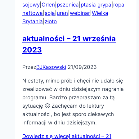
sojowy
|
Orlen
|
pszenica
|
ptasia grypa
|
ropa
naftowa
|
soja
|
uran
|
webinar
|
Wielka
Brytania
|
złoto
aktualności – 21 września
2023
Przez
BJKasowski
21/09/2023
Niestety, mimo prób i chęci nie udało się
zrealizować w dniu dzisiejszym nagrania
programu. Bardzo przepraszam za tą
sytuację 🙁 Zachęcam do lektury
aktualności, bo jest sporo ciekawych
informacji w dniu dzisiejszym.
Dowiedz się więcej
aktualności – 21