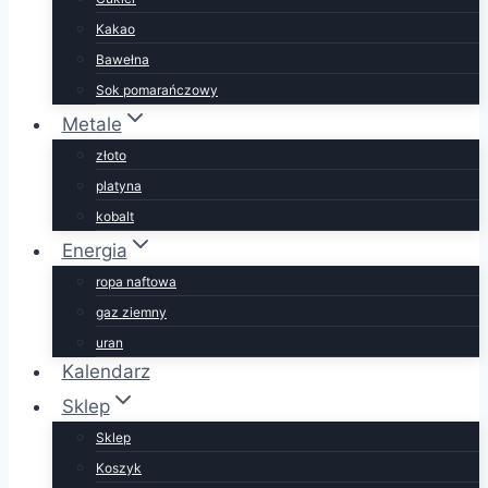
Kakao
Bawełna
Sok pomarańczowy
Metale
złoto
platyna
kobalt
Energia
ropa naftowa
gaz ziemny
uran
Kalendarz
Sklep
Sklep
Koszyk