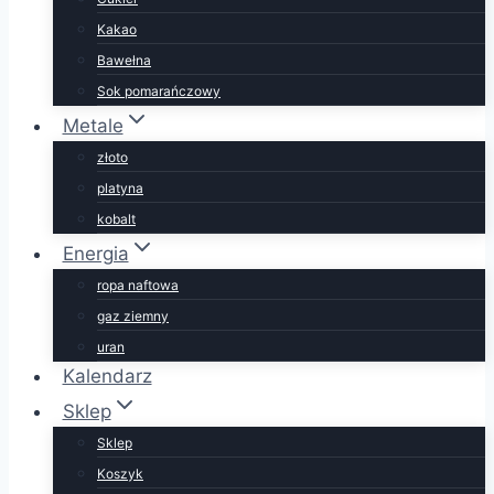
Kakao
Bawełna
Sok pomarańczowy
Metale
złoto
platyna
kobalt
Energia
ropa naftowa
gaz ziemny
uran
Kalendarz
Sklep
Sklep
Koszyk