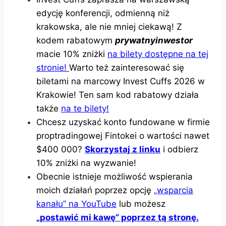
edycję konferencji, odmienną niż
krakowska, ale nie mniej ciekawą! Z
kodem rabatowym
prywatnyinwestor
macie 10% zniżki
na bilety dostępne na tej
stronie!
Warto też zainteresować się
biletami na marcowy Invest Cuffs 2026 w
Krakowie! Ten sam kod rabatowy działa
także
na te bilety!
Chcesz uzyskać konto fundowane w firmie
proptradingowej Fintokei o wartości nawet
$400 000?
Skorzystaj z linku
i odbierz
10% zniżki na wyzwanie!
Obecnie istnieje możliwość wspierania
moich działań poprzez opcję
„wsparcia
kanału” na YouTube
lub możesz
„postawić mi kawę” poprzez tą stronę.