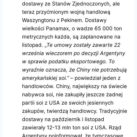
dostawy ze Stanów Zjednoczonych, ale
teraz przyćmionym wojną handlową
Waszyngtonu z Pekinem. Dostawy
wielkości Panamax, o wadze 65 000 ton
metrycznych każda, są zaplanowane na
listopad. „
Te umowy zostały zawarte 22
września wieczorem po decyzji Argentyny
w sprawie podatku eksportowego. To
wyraźnie oznacza, że ​​Chiny nie potrzebują
amerykańskiej soi.”
– powiedział jeden z
handlowców. Chiny, największy na świecie
nabywca soi, nie zakupiły jeszcze żadnej
partii soi z USA ze swoich jesiennych
zakupów, twierdzą handlowcy. Tradycyjnie
dostawy na październik i listopad
zawierały 12-13 mln ton soi z USA. Rząd
Argentyny poinformował, że tymczasowe