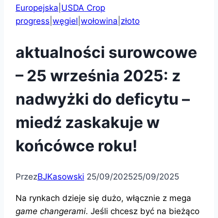
Europejska
|
USDA Crop
progress
|
węgiel
|
wołowina
|
złoto
aktualności surowcowe
– 25 września 2025: z
nadwyżki do deficytu –
miedź zaskakuje w
końcówce roku!
Przez
BJKasowski
25/09/2025
25/09/2025
Na rynkach dzieje się dużo, włącznie z mega
game changerami
. Jeśli chcesz być na bieżąco