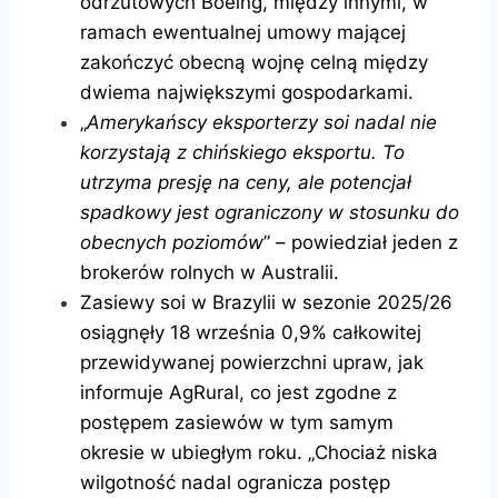
odrzutowych Boeing, między innymi, w
ramach ewentualnej umowy mającej
zakończyć obecną wojnę celną między
dwiema największymi gospodarkami.
„
Amerykańscy eksporterzy soi nadal nie
korzystają z chińskiego eksportu. To
utrzyma presję na ceny, ale potencjał
spadkowy jest ograniczony w stosunku do
obecnych poziomów
” – powiedział jeden z
brokerów rolnych w Australii.
Zasiewy soi w Brazylii w sezonie 2025/26
osiągnęły 18 września 0,9% całkowitej
przewidywanej powierzchni upraw, jak
informuje AgRural, co jest zgodne z
postępem zasiewów w tym samym
okresie w ubiegłym roku. „Chociaż niska
wilgotność nadal ogranicza postęp