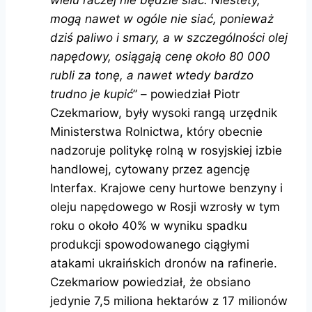
wielu raczej nie będzie siać. Niestety,
mogą nawet w ogóle nie siać, ponieważ
dziś paliwo i smary, a w szczególności olej
napędowy, osiągają cenę około 80 000
rubli za tonę, a nawet wtedy bardzo
trudno je kupić
” – powiedział Piotr
Czekmariow, były wysoki rangą urzędnik
Ministerstwa Rolnictwa, który obecnie
nadzoruje politykę rolną w rosyjskiej izbie
handlowej, cytowany przez agencję
Interfax. Krajowe ceny hurtowe benzyny i
oleju napędowego w Rosji wzrosły w tym
roku o około 40% w wyniku spadku
produkcji spowodowanego ciągłymi
atakami ukraińskich dronów na rafinerie.
Czekmariow powiedział, że obsiano
jedynie 7,5 miliona hektarów z 17 milionów