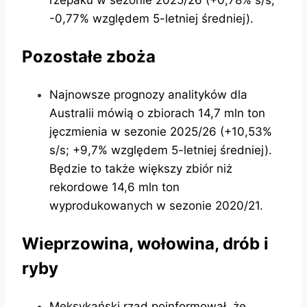
rzepaku w sezonie 2025/26 (+0,78% s/s;
-0,77% względem 5-letniej średniej).
Pozostałe zboża
Najnowsze prognozy analityków dla
Australii mówią o zbiorach 14,7 mln ton
jęczmienia w sezonie 2025/26 (+10,53%
s/s; +9,7% względem 5-letniej średniej).
Będzie to także większy zbiór niż
rekordowe 14,6 mln ton
wyprodukowanych w sezonie 2020/21.
Wieprzowina, wołowina, drób i
ryby
Meksykański rząd poinformował, że