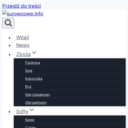
Przejdź do treści
Witaj!
News
Zboża
Pszenica
Soja
Kukurydza
Ryż
Olej rzepakowy
Olej palmowy
Softy
Kawa
Cukier