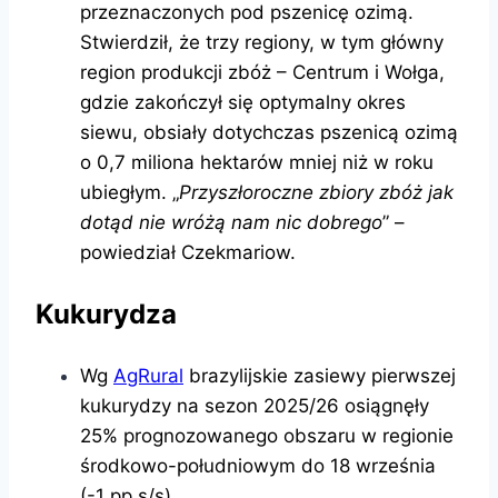
przeznaczonych pod pszenicę ozimą.
Stwierdził, że trzy regiony, w tym główny
region produkcji zbóż – Centrum i Wołga,
gdzie zakończył się optymalny okres
siewu, obsiały dotychczas pszenicą ozimą
o 0,7 miliona hektarów mniej niż w roku
ubiegłym. „
Przyszłoroczne zbiory zbóż jak
dotąd nie wróżą nam nic dobrego
” –
powiedział Czekmariow.
Kukurydza
Wg
AgRural
brazylijskie zasiewy pierwszej
kukurydzy na sezon 2025/26 osiągnęły
25% prognozowanego obszaru w regionie
środkowo-południowym do 18 września
(-1 pp s/s).