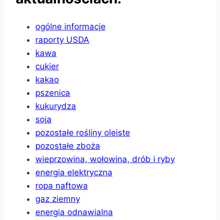
ogólne informacje
raporty USDA
kawa
cukier
kakao
pszenica
kukurydza
soja
pozostałe rośliny oleiste
pozostałe zboża
wieprzowina, wołowina, drób i ryby
energia elektryczna
ropa naftowa
gaz ziemny
energia odnawialna