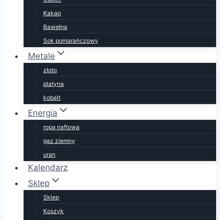
Kakao
Bawełna
Sok pomarańczowy
Metale
złoto
platyna
kobalt
Energia
ropa naftowa
gaz ziemny
uran
Kalendarz
Sklep
Sklep
Koszyk