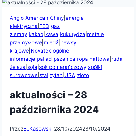
Anglo American
|
Chiny
|
energia
elektryczna
|
FED
|
gaz
ziemny
|
kakao
|
kawa
|
kukurydza
|
metale
przemysłowe
|
miedź
|
newsy
krajowe
|
Novatek
|
ogólne
informacje
|
pallad
|
pszenica
|
ropa naftowa
|
ruda
żelaza
|
soja
|
sok pomarańczowy
|
spółki
surowcowe
|
stal
|
tytan
|
USA
|
złoto
aktualności – 28
października 2024
Przez
BJKasowski
28/10/2024
28/10/2024