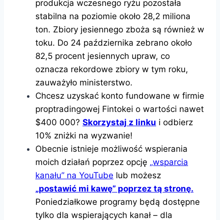
produkcja wczesnego ryżu pozostała
stabilna na poziomie około 28,2 miliona
ton. Zbiory jesiennego zboża są również w
toku. Do 24 października zebrano około
82,5 procent jesiennych upraw, co
oznacza rekordowe zbiory w tym roku,
zauważyło ministerstwo.
Chcesz uzyskać konto fundowane w firmie
proptradingowej Fintokei o wartości nawet
$400 000?
Skorzystaj z linku
i odbierz
10% zniżki na wyzwanie!
Obecnie istnieje możliwość wspierania
moich działań poprzez opcję
„wsparcia
kanału” na YouTube
lub możesz
„postawić mi kawę” poprzez tą stronę.
Poniedziałkowe programy będą dostępne
tylko dla wspierających kanał – dla