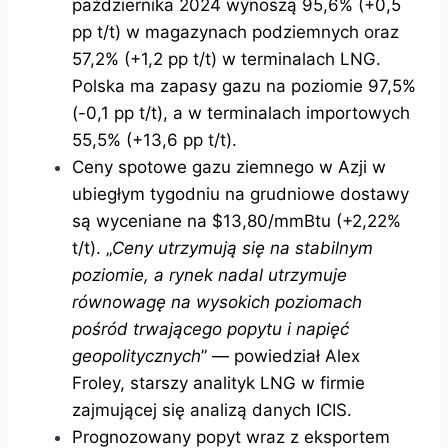
października 2024 wynoszą 95,6% (+0,5
pp t/t) w magazynach podziemnych oraz
57,2% (+1,2 pp t/t) w terminalach LNG.
Polska ma zapasy gazu na poziomie 97,5%
(-0,1 pp t/t), a w terminalach importowych
55,5% (+13,6 pp t/t).
Ceny spotowe gazu ziemnego w Azji w
ubiegłym tygodniu na grudniowe dostawy
są wyceniane na $13,80/mmBtu (+2,22%
t/t). „
Ceny utrzymują się na stabilnym
poziomie, a rynek nadal utrzymuje
równowagę na wysokich poziomach
pośród trwającego popytu i napięć
geopolitycznych
” — powiedział Alex
Froley, starszy analityk LNG w firmie
zajmującej się analizą danych ICIS.
Prognozowany popyt wraz z eksportem