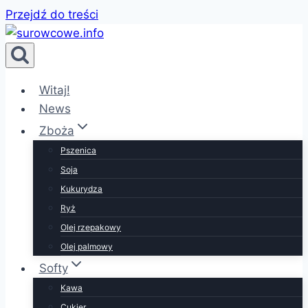
Przejdź do treści
Witaj!
News
Zboża
Pszenica
Soja
Kukurydza
Ryż
Olej rzepakowy
Olej palmowy
Softy
Kawa
Cukier