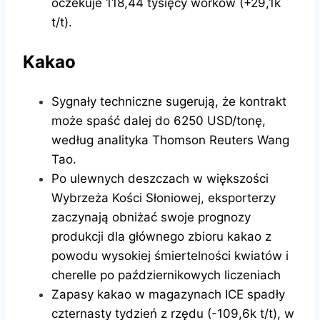
oczekuje 118,44 tysięcy worków (+29,1k
t/t).
Kakao
Sygnały techniczne sugerują, że kontrakt
może spaść dalej do 6250 USD/tonę,
według analityka Thomson Reuters Wang
Tao.
Po ulewnych deszczach w większości
Wybrzeża Kości Słoniowej, eksporterzy
zaczynają obniżać swoje prognozy
produkcji dla głównego zbioru kakao z
powodu wysokiej śmiertelności kwiatów i
cherelle po październikowych liczeniach
Zapasy kakao w magazynach ICE spadły
czternasty tydzień z rzędu (-109,6k t/t), w