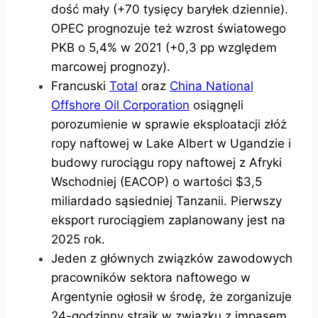
dość mały (+70 tysięcy baryłek dziennie).
OPEC prognozuje też wzrost światowego
PKB o 5,4% w 2021 (+0,3 pp względem
marcowej prognozy).
Francuski
Total
oraz
China National
Offshore Oil Corporation
osiągnęli
porozumienie w sprawie eksploatacji złóż
ropy naftowej w Lake Albert w Ugandzie i
budowy rurociągu ropy naftowej z Afryki
Wschodniej (EACOP) o wartości $3,5
miliardado sąsiedniej Tanzanii. Pierwszy
eksport rurociągiem zaplanowany jest na
2025 rok.
Jeden z głównych związków zawodowych
pracowników sektora naftowego w
Argentynie ogłosił w środę, że zorganizuje
24-godzinny strajk w związku z impasem