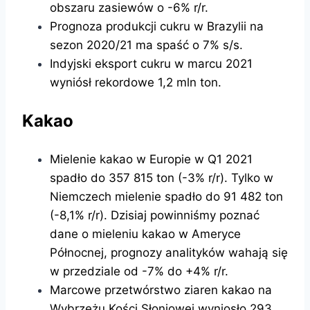
obszaru zasiewów o -6% r/r.
Prognoza produkcji cukru w Brazylii na
sezon 2020/21 ma spaść o 7% s/s.
Indyjski eksport cukru w marcu 2021
wyniósł rekordowe 1,2 mln ton.
Kakao
Mielenie kakao w Europie w Q1 2021
spadło do 357 815 ton (-3% r/r). Tylko w
Niemczech mielenie spadło do 91 482 ton
(-8,1% r/r). Dzisiaj powinniśmy poznać
dane o mieleniu kakao w Ameryce
Północnej, prognozy analityków wahają się
w przedziale od -7% do +4% r/r.
Marcowe przetwórstwo ziaren kakao na
Wybrzeżu Kości Słoniowej wyniosło 293