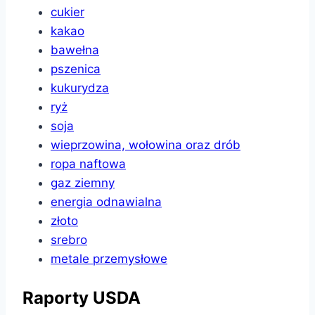
cukier
kakao
bawełna
pszenica
kukurydza
ryż
soja
wieprzowina, wołowina oraz drób
ropa naftowa
gaz ziemny
energia odnawialna
złoto
srebro
metale przemysłowe
Raporty USDA