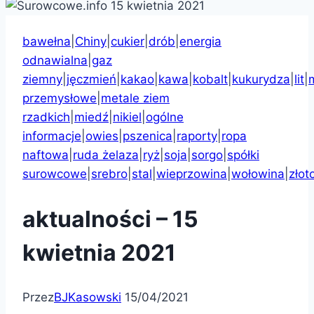
bawełna
|
Chiny
|
cukier
|
drób
|
energia
odnawialna
|
gaz
ziemny
|
jęczmień
|
kakao
|
kawa
|
kobalt
|
kukurydza
|
lit
|
przemysłowe
|
metale ziem
rzadkich
|
miedź
|
nikiel
|
ogólne
informacje
|
owies
|
pszenica
|
raporty
|
ropa
naftowa
|
ruda żelaza
|
ryż
|
soja
|
sorgo
|
spółki
surowcowe
|
srebro
|
stal
|
wieprzowina
|
wołowina
|
złot
aktualności – 15
kwietnia 2021
Przez
BJKasowski
15/04/2021