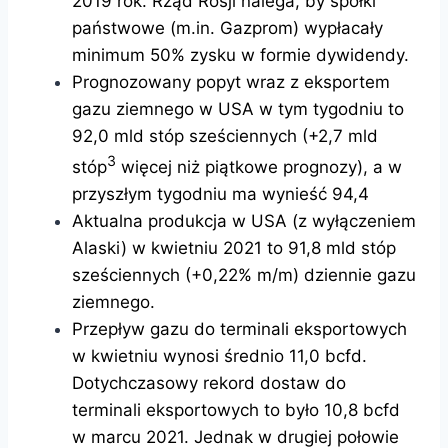
2019 rok. Rząd Rosji nalega, by spółki
państwowe (m.in. Gazprom) wypłacały
minimum 50% zysku w formie dywidendy.
Prognozowany popyt wraz z eksportem
gazu ziemnego w USA w tym tygodniu to
92,0 mld stóp sześciennych (+2,7 mld
3
stóp
więcej niż piątkowe prognozy), a w
przyszłym tygodniu ma wynieść 94,4
Aktualna produkcja w USA (z wyłączeniem
Alaski) w kwietniu 2021 to 91,8 mld stóp
sześciennych (+0,22% m/m) dziennie gazu
ziemnego.
Przepływ gazu do terminali eksportowych
w kwietniu wynosi średnio 11,0 bcfd.
Dotychczasowy rekord dostaw do
terminali eksportowych to było 10,8 bcfd
w marcu 2021. Jednak w drugiej połowie