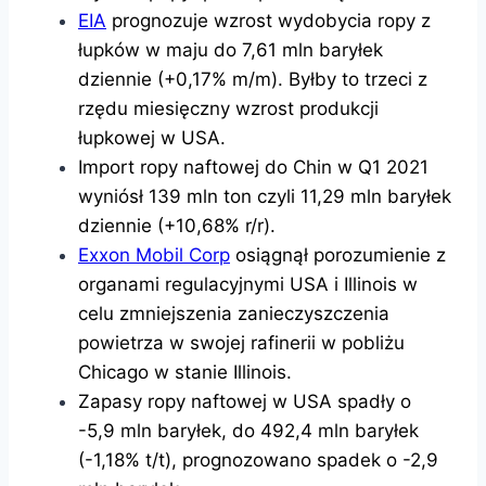
EIA
prognozuje wzrost wydobycia ropy z
łupków w maju do 7,61 mln baryłek
dziennie (+0,17% m/m). Byłby to trzeci z
rzędu miesięczny wzrost produkcji
łupkowej w USA.
Import ropy naftowej do Chin w Q1 2021
wyniósł 139 mln ton czyli 11,29 mln baryłek
dziennie (+10,68% r/r).
Exxon Mobil Corp
osiągnął porozumienie z
organami regulacyjnymi USA i Illinois w
celu zmniejszenia zanieczyszczenia
powietrza w swojej rafinerii w pobliżu
Chicago w stanie Illinois.
Zapasy ropy naftowej w USA spadły o
-5,9 mln baryłek, do 492,4 mln baryłek
(-1,18% t/t), prognozowano spadek o -2,9