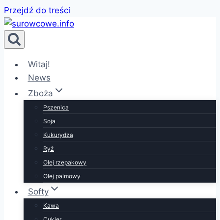
Przejdź do treści
Witaj!
News
Zboża
Pszenica
Soja
Kukurydza
Ryż
Olej rzepakowy
Olej palmowy
Softy
Kawa
Cukier