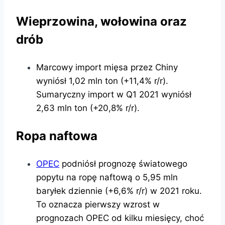
Wieprzowina, wołowina oraz
drób
Marcowy import mięsa przez Chiny
wyniósł 1,02 mln ton (+11,4% r/r).
Sumaryczny import w Q1 2021 wyniósł
2,63 mln ton (+20,8% r/r).
Ropa naftowa
OPEC
podniósł prognozę światowego
popytu na ropę naftową o 5,95 mln
baryłek dziennie (+6,6% r/r) w 2021 roku.
To oznacza pierwszy wzrost w
prognozach OPEC od kilku miesięcy, choć