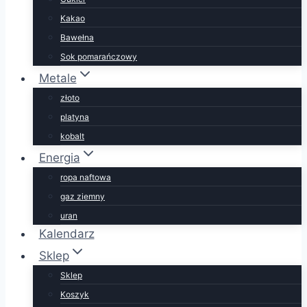
Kakao
Bawełna
Sok pomarańczowy
Metale
złoto
platyna
kobalt
Energia
ropa naftowa
gaz ziemny
uran
Kalendarz
Sklep
Sklep
Koszyk