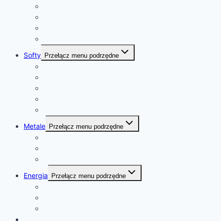
Kukurydza
Ryż
Olej rzepakowy
Olej palmowy
Softy
Przełącz menu podrzędne
Kawa
Cukier
Kakao
Bawełna
Sok pomarańczowy
Metale
Przełącz menu podrzędne
złoto
platyna
kobalt
Energia
Przełącz menu podrzędne
ropa naftowa
gaz ziemny
uran
Kalendarz