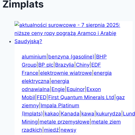
Zimplats
aluminium
|
benzyna (gasoline)
|
BHP
Group
|
BP plc
|
Brazylia
|
Chiny
|
EDF
France
|
elektrownie wiatrowe
|
energia
elektryczna
|
energia
odnawialna
|
Engie
|
Equinor
|
Exxon
Mobil
|
FED
|
First Quantum Minerals Ltd
|
gaz
ziemny
|
Impala Platinum
(Implats)
|
kakao
|
Kanada
|
kawa
|
kukurydza
|
Lund
Mining
|
metale przemysłowe
|
metale ziem
rzadkich
|
miedź
|
newsy