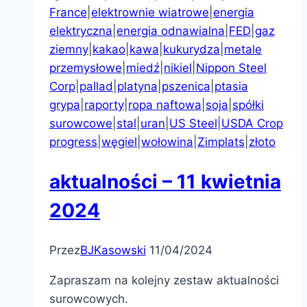
France
|
elektrownie wiatrowe
|
energia
elektryczna
|
energia odnawialna
|
FED
|
gaz
ziemny
|
kakao
|
kawa
|
kukurydza
|
metale
przemysłowe
|
miedź
|
nikiel
|
Nippon Steel
Corp
|
pallad
|
platyna
|
pszenica
|
ptasia
grypa
|
raporty
|
ropa naftowa
|
soja
|
spółki
surowcowe
|
stal
|
uran
|
US Steel
|
USDA Crop
progress
|
węgiel
|
wołowina
|
Zimplats
|
złoto
aktualności – 11 kwietnia
2024
Przez
BJKasowski
11/04/2024
Zapraszam na kolejny zestaw aktualności
surowcowych.