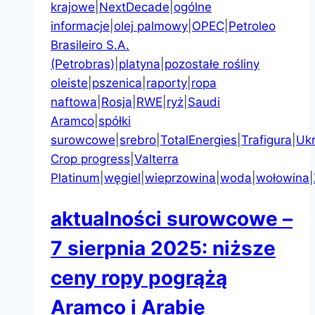
krajowe
|
NextDecade
|
ogólne
informacje
|
olej palmowy
|
OPEC
|
Petroleo
Brasileiro S.A.
(Petrobras)
|
platyna
|
pozostałe rośliny
oleiste
|
pszenica
|
raporty
|
ropa
naftowa
|
Rosja
|
RWE
|
ryż
|
Saudi
Aramco
|
spółki
surowcowe
|
srebro
|
TotalEnergies
|
Trafigura
|
Ukr
Crop progress
|
Valterra
Platinum
|
węgiel
|
wieprzowina
|
woda
|
wołowina
|
aktualności surowcowe –
7 sierpnia 2025: niższe
ceny ropy pogrążą
Aramco i Arabię