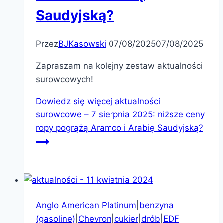
Saudyjską?
Przez
BJKasowski
07/08/2025
07/08/2025
Zapraszam na kolejny zestaw aktualności
surowcowych!
Dowiedz się więcej
aktualności
surowcowe – 7 sierpnia 2025: niższe ceny
ropy pogrążą Aramco i Arabię Saudyjską?
Anglo American Platinum
|
benzyna
(gasoline)
|
Chevron
|
cukier
|
drób
|
EDF