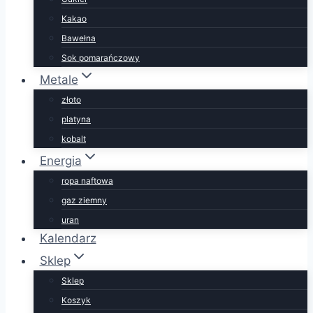
Kakao
Bawełna
Sok pomarańczowy
Metale
złoto
platyna
kobalt
Energia
ropa naftowa
gaz ziemny
uran
Kalendarz
Sklep
Sklep
Koszyk