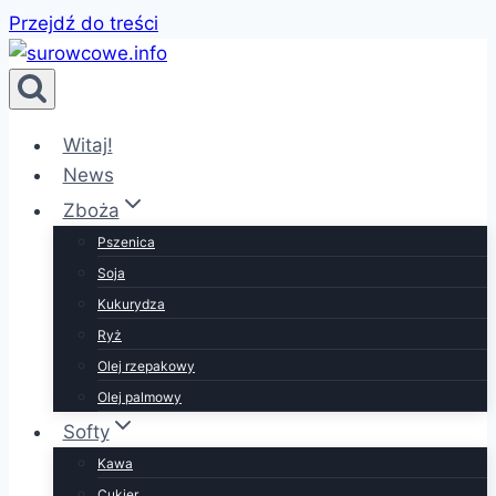
Przejdź do treści
Witaj!
News
Zboża
Pszenica
Soja
Kukurydza
Ryż
Olej rzepakowy
Olej palmowy
Softy
Kawa
Cukier