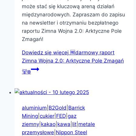
może stać się kluczową areną działań
międzynarodowych. Zapraszam do zapisu
na newsletter i otrzymaniu bezpłatnego
raportu Zimna Wojna 2.0: Arktyczne Pole
Zmagań!
Dowiedz się więcej
🆓darmowy raport
Zimna Wojna 2.0: Arktyczne Pole Zmagań
🐻‍❄️
aluminium
|
B2Gold
|
Barrick
Mining
|
cukier
|
FED
|
gaz
ziemny
|
kakao
|
kawa
|
lit
|
metale
przemysłowe
|
Nippon Steel