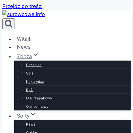
Przejdź do treści
Witaj!
News
Zboża
Pszenica
Soja
Kukurydza
Ryż
Olej rzepakowy
Olej palmowy
Softy
Kawa
Cukier