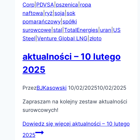
Corp
|
PDVSA
|
pszenica
|
ropa
naftowa
|
ryż
|
soja
|
sok
pomarańczowy
|
spółki
surowcowe
|
stal
|
TotalEnergies
|
uran
|
US
Steel
|
Venture Global LNG
|
złoto
aktualności – 10 lutego
2025
Przez
BJKasowski
10/02/2025
10/02/2025
Zapraszam na kolejny zestaw aktualności
surowcowych!
Dowiedz się więcej
aktualności – 10 lutego
2025