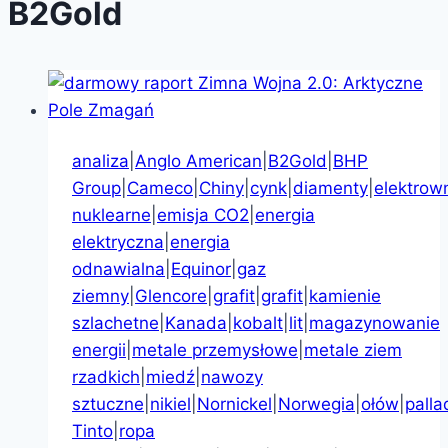
B2Gold
analiza
|
Anglo American
|
B2Gold
|
BHP
Group
|
Cameco
|
Chiny
|
cynk
|
diamenty
|
elektrow
nuklearne
|
emisja CO2
|
energia
elektryczna
|
energia
odnawialna
|
Equinor
|
gaz
ziemny
|
Glencore
|
grafit
|
grafit
|
kamienie
szlachetne
|
Kanada
|
kobalt
|
lit
|
magazynowanie
energii
|
metale przemysłowe
|
metale ziem
rzadkich
|
miedź
|
nawozy
sztuczne
|
nikiel
|
Nornickel
|
Norwegia
|
ołów
|
palla
Tinto
|
ropa