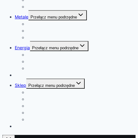
Sok pomarańczowy
Metale
Przełącz menu podrzędne
złoto
platyna
kobalt
Energia
Przełącz menu podrzędne
ropa naftowa
gaz ziemny
uran
Kalendarz
Sklep
Przełącz menu podrzędne
Sklep
Koszyk
Kasa
Moje konto
regulamin sklepu
o mnie