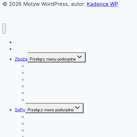
© 2026 Motyw WordPress, autor:
Kadence WP
Witaj!
News
Zboża
Przełącz menu podrzędne
Pszenica
Soja
Kukurydza
Ryż
Olej rzepakowy
Olej palmowy
Softy
Przełącz menu podrzędne
Kawa
Cukier
Kakao
Bawełna