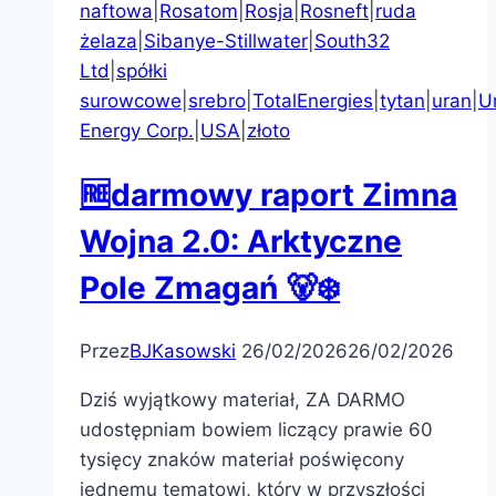
naftowa
|
Rosatom
|
Rosja
|
Rosneft
|
ruda
żelaza
|
Sibanye-Stillwater
|
South32
Ltd
|
spółki
surowcowe
|
srebro
|
TotalEnergies
|
tytan
|
uran
|
U
Energy Corp.
|
USA
|
złoto
🆓darmowy raport Zimna
Wojna 2.0: Arktyczne
Pole Zmagań 🐻‍❄️
Przez
BJKasowski
26/02/2026
26/02/2026
Dziś wyjątkowy materiał, ZA DARMO
udostępniam bowiem liczący prawie 60
tysięcy znaków materiał poświęcony
jednemu tematowi, który w przyszłości