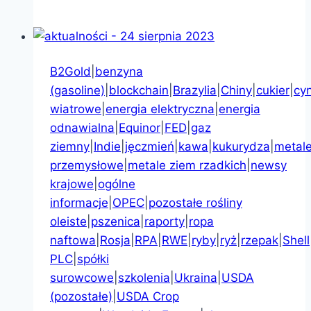
B2Gold
|
benzyna
(gasoline)
|
blockchain
|
Brazylia
|
Chiny
|
cukier
|
cy
wiatrowe
|
energia elektryczna
|
energia
odnawialna
|
Equinor
|
FED
|
gaz
ziemny
|
Indie
|
jęczmień
|
kawa
|
kukurydza
|
metal
przemysłowe
|
metale ziem rzadkich
|
newsy
krajowe
|
ogólne
informacje
|
OPEC
|
pozostałe rośliny
oleiste
|
pszenica
|
raporty
|
ropa
naftowa
|
Rosja
|
RPA
|
RWE
|
ryby
|
ryż
|
rzepak
|
Shell
PLC
|
spółki
surowcowe
|
szkolenia
|
Ukraina
|
USDA
(pozostałe)
|
USDA Crop