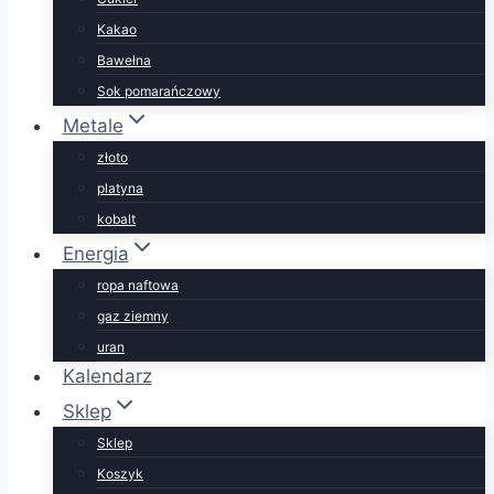
Kakao
Bawełna
Sok pomarańczowy
Metale
złoto
platyna
kobalt
Energia
ropa naftowa
gaz ziemny
uran
Kalendarz
Sklep
Sklep
Koszyk