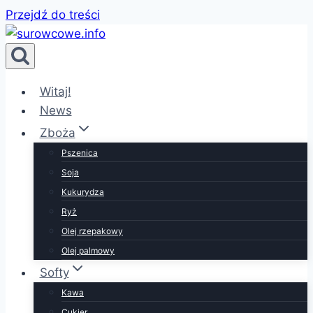
Przejdź do treści
Witaj!
News
Zboża
Pszenica
Soja
Kukurydza
Ryż
Olej rzepakowy
Olej palmowy
Softy
Kawa
Cukier