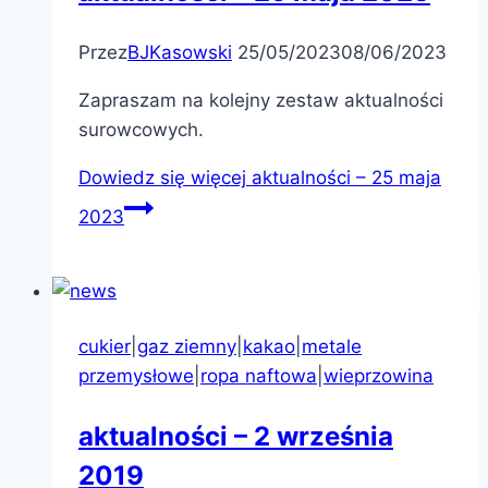
Przez
BJKasowski
25/05/2023
08/06/2023
Zapraszam na kolejny zestaw aktualności
surowcowych.
Dowiedz się więcej
aktualności – 25 maja
2023
cukier
|
gaz ziemny
|
kakao
|
metale
przemysłowe
|
ropa naftowa
|
wieprzowina
aktualności – 2 września
2019