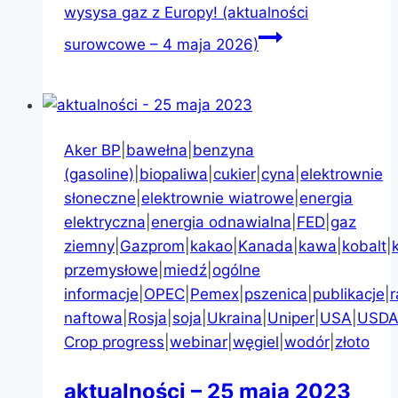
wysysa gaz z Europy! (aktualności
surowcowe – 4 maja 2026)
Aker BP
|
bawełna
|
benzyna
(gasoline)
|
biopaliwa
|
cukier
|
cyna
|
elektrownie
słoneczne
|
elektrownie wiatrowe
|
energia
elektryczna
|
energia odnawialna
|
FED
|
gaz
ziemny
|
Gazprom
|
kakao
|
Kanada
|
kawa
|
kobalt
|
przemysłowe
|
miedź
|
ogólne
informacje
|
OPEC
|
Pemex
|
pszenica
|
publikacje
|
r
naftowa
|
Rosja
|
soja
|
Ukraina
|
Uniper
|
USA
|
USD
Crop progress
|
webinar
|
węgiel
|
wodór
|
złoto
aktualności – 25 maja 2023