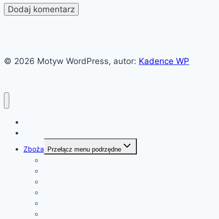
© 2026 Motyw WordPress, autor:
Kadence WP
Witaj!
News
Zboża
Przełącz menu podrzędne
Pszenica
Soja
Kukurydza
Ryż
Olej rzepakowy
Olej palmowy