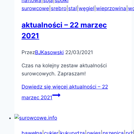
naftowa
|
soja
|
spółki
surowcowe
|
srebro
|
stal
|
węgiel
|
wieprzowina
|
wo
aktualności – 22 marzec
2021
Przez
BJKasowski
22/03/2021
Czas na kolejny zestaw aktualności
surowcowych. Zapraszam!
Dowiedz się więcej
aktualności – 22
marzec 2021
bawełna
|
cukier
|
kukurydza
|
owies
|
pszenica
|
ryż