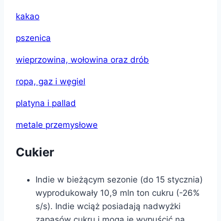
kakao
pszenica
wieprzowina, wołowina oraz drób
ropa, gaz i węgiel
platyna i pallad
metale przemysłowe
Cukier
Indie w bieżącym sezonie (do 15 stycznia)
wyprodukowały 10,9 mln ton cukru (-26%
s/s). Indie wciąż posiadają nadwyżki
zapasów cukru i mogą je wypuścić na