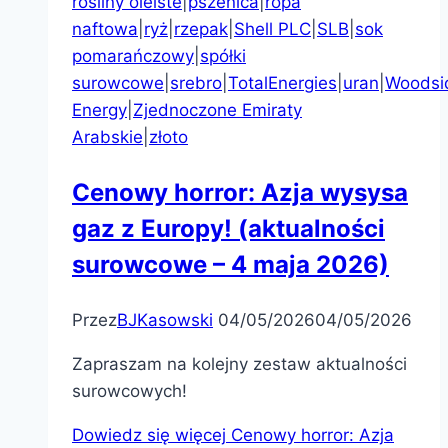
rośliny oleiste
|
pszenica
|
ropa
naftowa
|
ryż
|
rzepak
|
Shell PLC
|
SLB
|
sok
pomarańczowy
|
spółki
surowcowe
|
srebro
|
TotalEnergies
|
uran
|
Woodsi
Energy
|
Zjednoczone Emiraty
Arabskie
|
złoto
Cenowy horror: Azja wysysa
gaz z Europy! (aktualności
surowcowe – 4 maja 2026)
Przez
BJKasowski
04/05/2026
04/05/2026
Zapraszam na kolejny zestaw aktualności
surowcowych!
Dowiedz się więcej
Cenowy horror: Azja