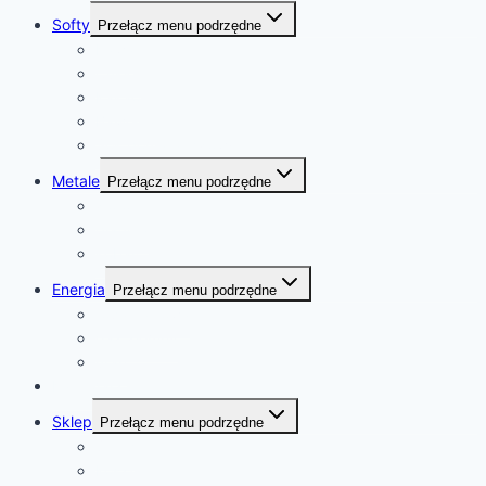
Softy
Przełącz menu podrzędne
Kawa
Cukier
Kakao
Bawełna
Sok pomarańczowy
Metale
Przełącz menu podrzędne
złoto
platyna
kobalt
Energia
Przełącz menu podrzędne
ropa naftowa
gaz ziemny
uran
Kalendarz
Sklep
Przełącz menu podrzędne
Sklep
Koszyk