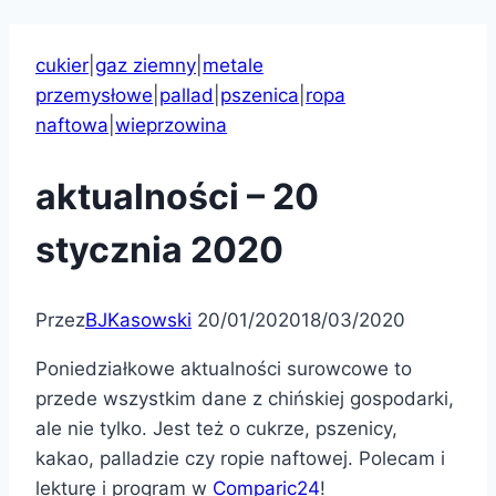
cukier
|
gaz ziemny
|
metale
przemysłowe
|
pallad
|
pszenica
|
ropa
naftowa
|
wieprzowina
aktualności – 20
stycznia 2020
Przez
BJKasowski
20/01/2020
18/03/2020
Poniedziałkowe aktualności surowcowe to
przede wszystkim dane z chińskiej gospodarki,
ale nie tylko. Jest też o cukrze, pszenicy,
kakao, palladzie czy ropie naftowej. Polecam i
lekturę i program w
Comparic24
!