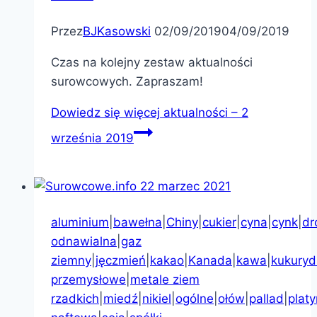
Przez
BJKasowski
02/09/2019
04/09/2019
Czas na kolejny zestaw aktualności
surowcowych. Zapraszam!
Dowiedz się więcej
aktualności – 2
września 2019
aluminium
|
bawełna
|
Chiny
|
cukier
|
cyna
|
cynk
|
dr
odnawialna
|
gaz
ziemny
|
jęczmień
|
kakao
|
Kanada
|
kawa
|
kukuryd
przemysłowe
|
metale ziem
rzadkich
|
miedź
|
nikiel
|
ogólne
|
ołów
|
pallad
|
plat