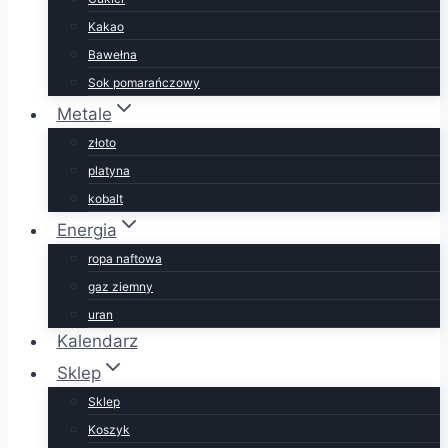
Kakao
Bawełna
Sok pomarańczowy
Metale
złoto
platyna
kobalt
Energia
ropa naftowa
gaz ziemny
uran
Kalendarz
Sklep
Sklep
Koszyk