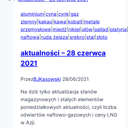
aluminium
|
cyna
|
cynk
|
gaz
ziemny
|
kakao
|
kawa
|
kobalt
|
metale
przemysłowe
|
miedź
|
nikiel
|
ołów
|
pallad
|
platyna
naftowa
|
ruda żelaza
|
srebro
|
stal
|
złoto
aktualności – 28 czerwca
2021
Przez
BJKasowski
28/06/2021
Na dziś tylko aktualizacja stanów
magazynowych i stałych elementów
poniedziałkowych aktualności, czyli liczba
odwiertów naftowo-gazowych i ceny LNG
w Azji.