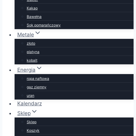
Kakao
Bawełna
Sok pomarańczowy
Metale
złoto
platyna
kobalt
Energia
ropa naftowa
gaz ziemny
uran
Kalendarz
Sklep
Sklep
Koszyk