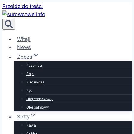
Przejdź do treści
Witaj!
News
Zboża
Pszenica
Soja
Kukurydza
Ryż
Olej rzepakowy
Olej palmowy
Softy
Kawa
Cukier