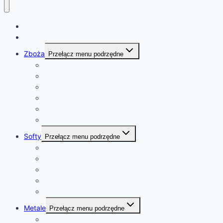
Witaj!
News
Zboża
Przełącz menu podrzędne
Pszenica
Soja
Kukurydza
Ryż
Olej rzepakowy
Olej palmowy
Softy
Przełącz menu podrzędne
Kawa
Cukier
Kakao
Bawełna
Sok pomarańczowy
Metale
Przełącz menu podrzędne
złoto