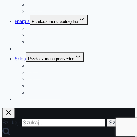
platyna
kobalt
Energia
Przełącz menu podrzędne
ropa naftowa
gaz ziemny
uran
Kalendarz
Sklep
Przełącz menu podrzędne
Sklep
Koszyk
Kasa
Moje konto
regulamin sklepu
o mnie
Szukaj: