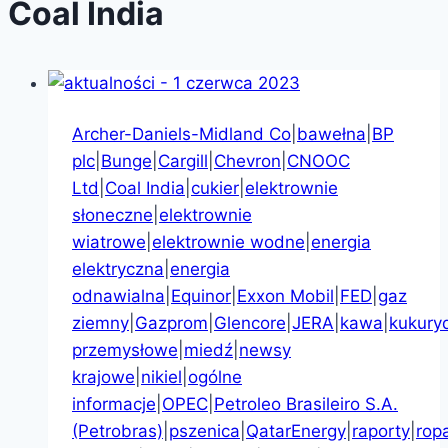
Coal India
Archer-Daniels-Midland Co
|
bawełna
|
BP
plc
|
Bunge
|
Cargill
|
Chevron
|
CNOOC
Ltd
|
Coal India
|
cukier
|
elektrownie
słoneczne
|
elektrownie
wiatrowe
|
elektrownie wodne
|
energia
elektryczna
|
energia
odnawialna
|
Equinor
|
Exxon Mobil
|
FED
|
gaz
ziemny
|
Gazprom
|
Glencore
|
JERA
|
kawa
|
kukury
przemysłowe
|
miedź
|
newsy
krajowe
|
nikiel
|
ogólne
informacje
|
OPEC
|
Petroleo Brasileiro S.A.
(Petrobras)
|
pszenica
|
QatarEnergy
|
raporty
|
rop