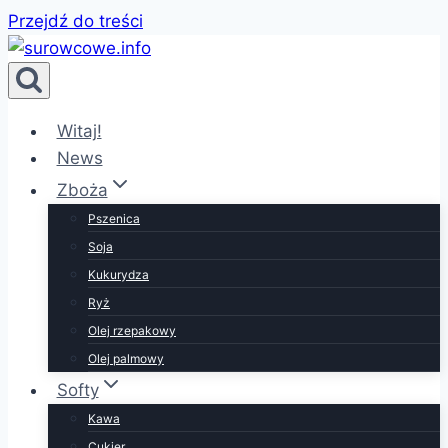
Przejdź do treści
Witaj!
News
Zboża
Pszenica
Soja
Kukurydza
Ryż
Olej rzepakowy
Olej palmowy
Softy
Kawa
Cukier