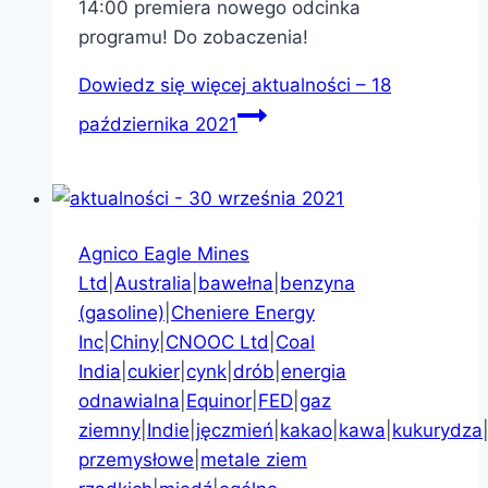
14:00 premiera nowego odcinka
programu! Do zobaczenia!
Dowiedz się więcej
aktualności – 18
października 2021
Agnico Eagle Mines
Ltd
|
Australia
|
bawełna
|
benzyna
(gasoline)
|
Cheniere Energy
Inc
|
Chiny
|
CNOOC Ltd
|
Coal
India
|
cukier
|
cynk
|
drób
|
energia
odnawialna
|
Equinor
|
FED
|
gaz
ziemny
|
Indie
|
jęczmień
|
kakao
|
kawa
|
kukurydza
przemysłowe
|
metale ziem