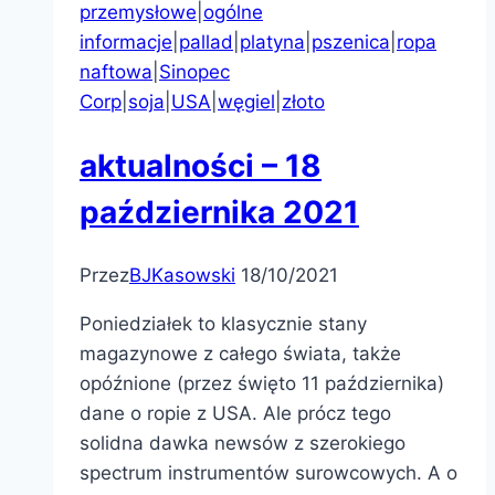
przemysłowe
|
ogólne
informacje
|
pallad
|
platyna
|
pszenica
|
ropa
naftowa
|
Sinopec
Corp
|
soja
|
USA
|
węgiel
|
złoto
aktualności – 18
października 2021
Przez
BJKasowski
18/10/2021
Poniedziałek to klasycznie stany
magazynowe z całego świata, także
opóźnione (przez święto 11 października)
dane o ropie z USA. Ale prócz tego
solidna dawka newsów z szerokiego
spectrum instrumentów surowcowych. A o