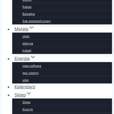
Kakao
Bawełna
Sok pomarańczowy
Metale
złoto
platyna
kobalt
Energia
ropa naftowa
gaz ziemny
uran
Kalendarz
Sklep
Sklep
Koszyk