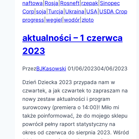
naftowa
|
Rosja
|
Rosneft
|
rzepak
|
Sinopec
Corp
|
soja
|
Turcja
|
Ukraina
|
USA
|
USDA Crop
progress
|
węgiel
|
wodór
|
złoto
aktualności – 1 czerwca
2023
Przez
BJKasowski
01/06/2023
04/06/2023
Dzień Dziecka 2023 przypada nam w
czwartek, a jak czwartek to zapraszam na
nowy zestaw aktualności i program
surowcowy (premiera o 14:00)! Miło mi
także poinformować, że do mojego sklepu
powrócił pełny raport statystyczny na
okres od czerwca do sierpnia 2023. Wśród