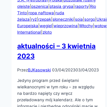
S.A. (Petrobras)
|
Polska
|
pozostałe rośliny
oleiste
|
pszenica
|
ptasia grypa
|
raporty
|
Rio
Tinto
|
ropa naftowa
|
ruda
żelaza
|
ryż
|
rzepak
|
słoneczniki
|
soja
|
sorgo
|
Ukra
Europejska
|
węgiel
|
wieprzowina
|
Włochy
|
wołow
International
|
złoto
aktualności – 3 kwietnia
2023
Przez
BJKasowski
03/04/2023
03/04/2023
Jedyny program przed świętami
wielkanocnymi w tym roku – ze względu
na bardzo napięty czy wręcz
przeładowany mój kalendarz. Ale o tym
informacje i niezbędne odnośniki macie w