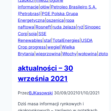
rzadkich
|
miedź
|
ogólne
informacje
|
ołów
|
Petroleo Brasileiro S.A.
(Petrobras)
|
PGE Polska Grupa
Energetyczna
|
pszenica
|
ropa
naftowa
|
Rosneft
|
ruda żelaza
|
ryż
|
Sinopec
Corp
|
soja
|
SSE
Renewables
|
stal
|
TotalEnergies
|
USDA
Crop progress
|
węgiel
|
Wielka
Brytania
|
wieprzowina
|
Włochy
|
wołowina
|
złoto
aktualności – 30
września 2021
Przez
BJKasowski
30/09/2021
01/10/2021
Dziś masa informacji rynkowych i
okołorynkowych – zarówno w notatkach