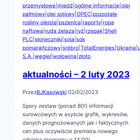
przemysłowe
|
miedź
|
ogólne informacje
|
olej
palmowy
|
olej sojowy
|
OPEC
|
pozostałe
rośliny oleiste
|
pszenica
|
raporty
|
ropa
naftowa
|
ruda żelaza
|
ryż
|
rzepak
|
Shell
PLC
|
słoneczniki
|
soja
|
sok
pomarańczowy
|
srebro
|
TotalEnergies
|
Ukraina
|
S.A.
|
węgiel
|
wołowina
|
złoto
aktualności – 2 luty 2023
Przez
BJKasowski
02/02/2023
Spory zestaw (ponad 80!) informacji
surowcowych w asyście grafik, wykresów,
danych prognozowanych jak i faktycznych
cen plus oczywiście premiera nowego
odcinka programu o 14:00!