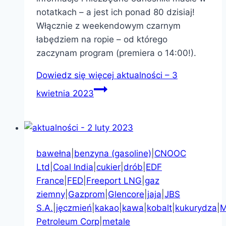
notatkach – a jest ich ponad 80 dzisiaj!
Włącznie z weekendowym czarnym
łabędziem na ropie – od którego
zaczynam program (premiera o 14:00!).
Dowiedz się więcej
aktualności – 3
kwietnia 2023
bawełna
|
benzyna (gasoline)
|
CNOOC
Ltd
|
Coal India
|
cukier
|
drób
|
EDF
France
|
FED
|
Freeport LNG
|
gaz
ziemny
|
Gazprom
|
Glencore
|
jaja
|
JBS
S.A.
|
jęczmień
|
kakao
|
kawa
|
kobalt
|
kukurydza
|
M
Petroleum Corp
|
metale