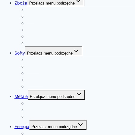
Zboża
Przełącz menu podrzędne
Pszenica
Soja
Kukurydza
Ryż
Olej rzepakowy
Olej palmowy
Softy
Przełącz menu podrzędne
Kawa
Cukier
Kakao
Bawełna
Sok pomarańczowy
Metale
Przełącz menu podrzędne
złoto
platyna
kobalt
Energia
Przełącz menu podrzędne
ropa naftowa