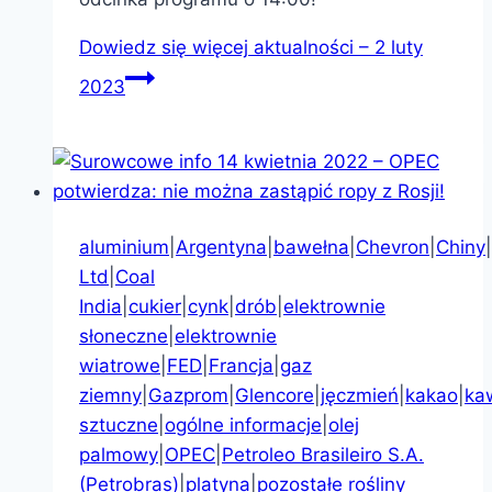
Dowiedz się więcej
aktualności – 2 luty
2023
aluminium
|
Argentyna
|
bawełna
|
Chevron
|
Chiny
|
Ltd
|
Coal
India
|
cukier
|
cynk
|
drób
|
elektrownie
słoneczne
|
elektrownie
wiatrowe
|
FED
|
Francja
|
gaz
ziemny
|
Gazprom
|
Glencore
|
jęczmień
|
kakao
|
ka
sztuczne
|
ogólne informacje
|
olej
palmowy
|
OPEC
|
Petroleo Brasileiro S.A.
(Petrobras)
|
platyna
|
pozostałe rośliny