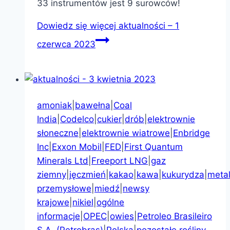
33 instrumentów jest 9 surowców!
Dowiedz się więcej
aktualności – 1
czerwca 2023
amoniak
|
bawełna
|
Coal
India
|
Codelco
|
cukier
|
drób
|
elektrownie
słoneczne
|
elektrownie wiatrowe
|
Enbridge
Inc
|
Exxon Mobil
|
FED
|
First Quantum
Minerals Ltd
|
Freeport LNG
|
gaz
ziemny
|
jęczmień
|
kakao
|
kawa
|
kukurydza
|
meta
przemysłowe
|
miedź
|
newsy
krajowe
|
nikiel
|
ogólne
informacje
|
OPEC
|
owies
|
Petroleo Brasileiro