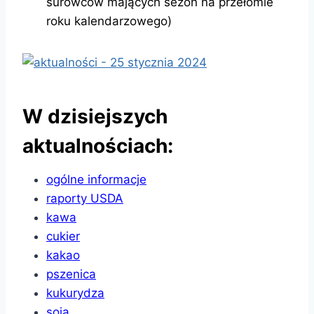
surowców mających sezon na przełomie
roku kalendarzowego)
W dzisiejszych
aktualnościach:
ogólne informacje
raporty USDA
kawa
cukier
kakao
pszenica
kukurydza
soja