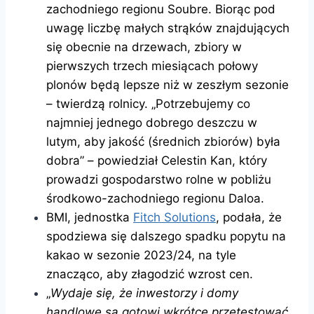
zachodniego regionu Soubre. Biorąc pod
uwagę liczbę małych strąków znajdujących
się obecnie na drzewach, zbiory w
pierwszych trzech miesiącach połowy
plonów będą lepsze niż w zeszłym sezonie
– twierdzą rolnicy. „Potrzebujemy co
najmniej jednego dobrego deszczu w
lutym, aby jakość (średnich zbiorów) była
dobra” – powiedział Celestin Kan, który
prowadzi gospodarstwo rolne w pobliżu
środkowo-zachodniego regionu Daloa.
BMI, jednostka
Fitch Solutions
, podała, że
spodziewa się dalszego spadku popytu na
kakao w sezonie 2023/24, na tyle
znacząco, aby złagodzić wzrost cen.
„
Wydaje się, że inwestorzy i domy
handlowe są gotowi wkrótce przetestować