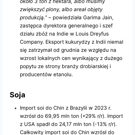
około 3 ton z hektara,
albo musimy
zwiększyć plony, albo areał objęty
produkcją.
” – powiedziała Garima Jain,
zastępca dyrektora generalnego i szef
działu zbóż na Indie w Louis Dreyfus
Company. Eksport kukurydzy z Indii niemal
się zatrzymał od grudnia ze względu na
wzrost lokalnych cen wynikający z dużego
popytu ze strony branży drobiarskiej i
producentów etanolu.
Soja
Import soi do Chin z Brazylii w 2023 r.
wzrósł do 69,95 mln ton (+29% r/r). Import
z USA spadł do 24,17 mln ton (-13% r/r).
Całkowity import soi do Chin wzrósł do