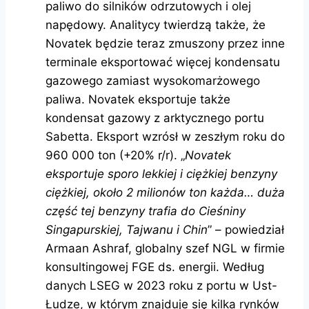
paliwo do silników odrzutowych i olej
napędowy. Analitycy twierdzą także, że
Novatek będzie teraz zmuszony przez inne
terminale eksportować więcej kondensatu
gazowego zamiast wysokomarżowego
paliwa. Novatek eksportuje także
kondensat gazowy z arktycznego portu
Sabetta. Eksport wzrósł w zeszłym roku do
960 000 ton (+20% r/r). „
Novatek
eksportuje sporo lekkiej i ciężkiej benzyny
ciężkiej, około 2 milionów ton każda… duża
część tej benzyny trafia do Cieśniny
Singapurskiej, Tajwanu i Chin
” – powiedział
Armaan Ashraf, globalny szef NGL w firmie
konsultingowej FGE ds. energii. Według
danych LSEG w 2023 roku z portu w Ust-
Łudze, w którym znajduje się kilka rynków