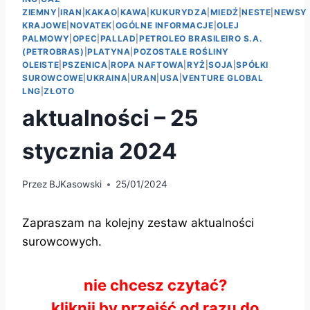
ZIEMNY
|
IRAN
|
KAKAO
|
KAWA
|
KUKURYDZA
|
MIEDŹ
|
NESTE
|
NEWSY
KRAJOWE
|
NOVATEK
|
OGÓLNE INFORMACJE
|
OLEJ
PALMOWY
|
OPEC
|
PALLAD
|
PETROLEO BRASILEIRO S.A.
(PETROBRAS)
|
PLATYNA
|
POZOSTAŁE ROŚLINY
OLEISTE
|
PSZENICA
|
ROPA NAFTOWA
|
RYŻ
|
SOJA
|
SPÓŁKI
SUROWCOWE
|
UKRAINA
|
URAN
|
USA
|
VENTURE GLOBAL
LNG
|
ZŁOTO
aktualności – 25
stycznia 2024
Przez
BJKasowski
25/01/2024
Zapraszam na kolejny zestaw aktualności
surowcowych.
nie chcesz czytać?
kliknij by przejść od razu do