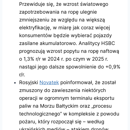
Przewiduje się, że wzrost światowego
zapotrzebowania na ropę ulegnie
zmniejszeniu ze względu na większą
elektryfikację, w miarę jak coraz więcej
konsumentów będzie wybierać pojazdy
zasilane akumulatorowo. Analitycy HSBC
prognozują wzrost popytu na ropę naftową
o 1,3% r/r w 2024 r. po czym w 2025 r.
nastąpi jego dalsze spowolnienie do +0,9%
r/r.
Rosyjski
Novatek
poinformował, że został
zmuszony do zawieszenia niektórych
operacji w ogromnym terminalu eksportu
paliw na Morzu Bałtyckim oraz „procesu
technologicznego” w kompleksie z powodu
pożaru, który rozpoczął się – według
ukraińskich mediów – atakiem dronów.