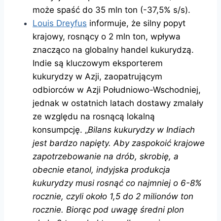
może spaść do 35 mln ton (-37,5% s/s).
Louis Dreyfus
informuje, że silny popyt
krajowy, rosnący o 2 mln ton, wpływa
znacząco na globalny handel kukurydzą.
Indie są kluczowym eksporterem
kukurydzy w Azji, zaopatrującym
odbiorców w Azji Południowo-Wschodniej,
jednak w ostatnich latach dostawy zmalały
ze względu na rosnącą lokalną
konsumpcję. „
Bilans kukurydzy w Indiach
jest bardzo napięty. Aby zaspokoić krajowe
zapotrzebowanie na drób, skrobię, a
obecnie etanol, indyjska produkcja
kukurydzy musi rosnąć co najmniej o 6-8%
rocznie, czyli około 1,5 do 2 milionów ton
rocznie. Biorąc pod uwagę średni plon