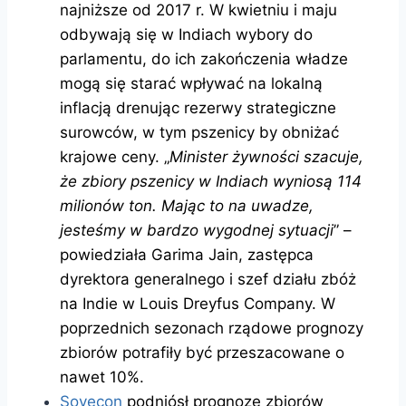
najniższe od 2017 r. W kwietniu i maju
odbywają się w Indiach wybory do
parlamentu, do ich zakończenia władze
mogą się starać wpływać na lokalną
inflacją drenując rezerwy strategiczne
surowców, w tym pszenicy by obniżać
krajowe ceny. „
Minister żywności szacuje,
że zbiory pszenicy w Indiach wyniosą 114
milionów ton. Mając to na uwadze,
jesteśmy w bardzo wygodnej sytuacji
” –
powiedziała Garima Jain, zastępca
dyrektora generalnego i szef działu zbóż
na Indie w Louis Dreyfus Company. W
poprzednich sezonach rządowe prognozy
zbiorów potrafiły być przeszacowane o
nawet 10%.
Sovecon
podniósł prognozę zbiorów