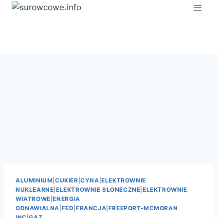
Przejdź
do
treści
ALUMINIUM
|
CUKIER
|
CYNA
|
ELEKTROWNIE
NUKLEARNE
|
ELEKTROWNIE SŁONECZNE
|
ELEKTROWNIE
WIATROWE
|
ENERGIA
ODNAWIALNA
|
FED
|
FRANCJA
|
FREEPORT-MCMORAN
INC
|
GAZ