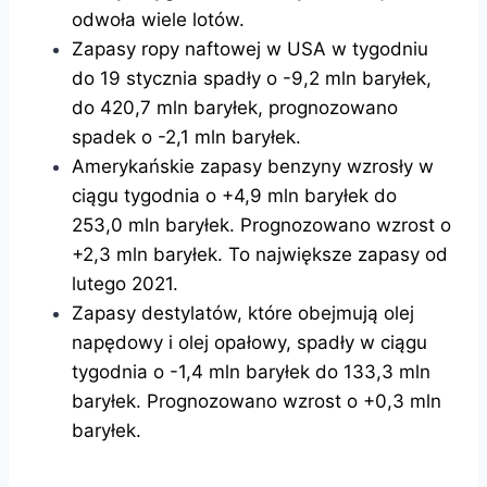
odwoła wiele lotów.
Zapasy ropy naftowej w USA w tygodniu
do 19 stycznia spadły o -9,2 mln baryłek,
do 420,7 mln baryłek, prognozowano
spadek o -2,1 mln baryłek.
Amerykańskie zapasy benzyny wzrosły w
ciągu tygodnia o +4,9 mln baryłek do
253,0 mln baryłek. Prognozowano wzrost o
+2,3 mln baryłek.​ To największe zapasy od
lutego 2021.
Zapasy destylatów, które obejmują olej
napędowy i olej opałowy, spadły w ciągu
tygodnia o -1,4 mln baryłek do 133,3 mln
baryłek. Prognozowano wzrost o +0,3 mln
baryłek.