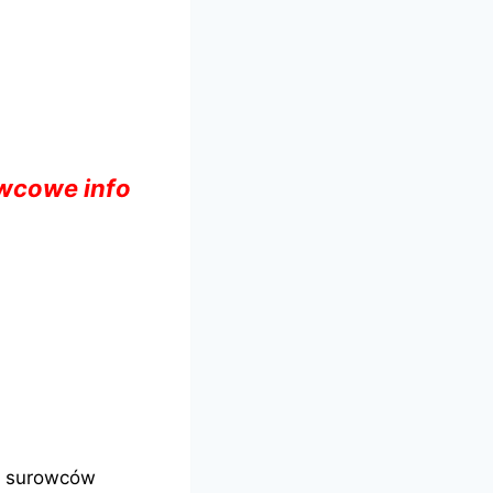
wcowe info
u surowców