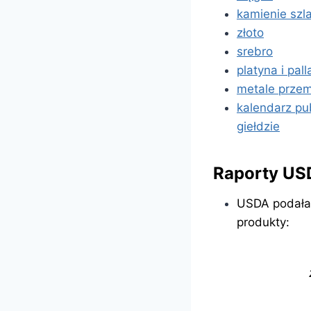
kamienie szl
złoto
srebro
platyna i pall
metale prze
kalendarz pu
giełdzie
Raporty US
USDA podała 
produkty: