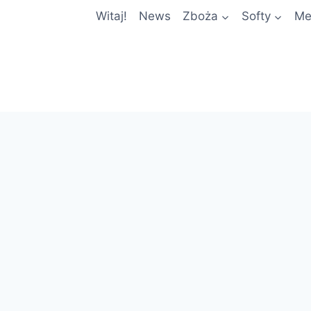
Witaj!
News
Zboża
Softy
Me