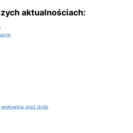
szych aktualnościach:
A
macje
 wołowina oraz drób