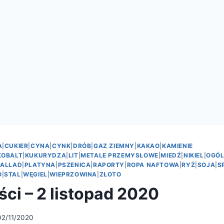
A
|
CUKIER
|
CYNA
|
CYNK
|
DRÓB
|
GAZ ZIEMNY
|
KAKAO
|
KAMIENIE
KOBALT
|
KUKURYDZA
|
LIT
|
METALE PRZEMYSŁOWE
|
MIEDŹ
|
NIKIEL
|
OGÓL
PALLAD
|
PLATYNA
|
PSZENICA
|
RAPORTY
|
ROPA NAFTOWA
|
RYŻ
|
SOJA
|
S
O
|
STAL
|
WĘGIEL
|
WIEPRZOWINA
|
ZŁOTO
ści – 2 listopad 2020
02/11/2020