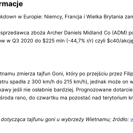
ormacje
ckdown
w Europie: Niemcy, Francja i Wielka Brytania za
sprzedawca zboża Archer Daniels Midland Co (ADM) p
w w Q3 2020 do $225 mln (-44,7% r/r) czyli $c40/akcję
namu zmierza tajfun Goni, który po przejściu przez Filip
atru spadła z 300 km/h do 215 km/h), jednak może on 
awy jeśli nie osłabnie bardziej. Prognozowane dotarci
środa rano, do czwartku ma pozostać nad terytorium kr
 dotycząca tajfunu goni u wybrzeży Wietnamu; źródło: