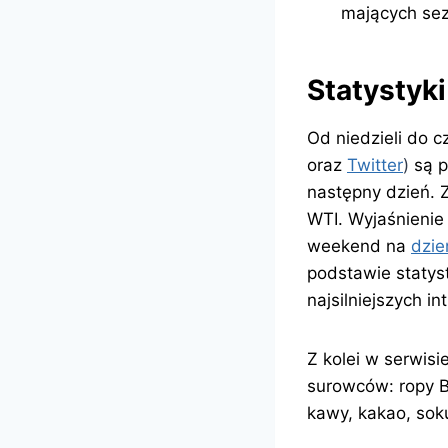
mających sez
Statystyki
Od niedzieli do 
oraz
Twitter
)
są p
następny dzień. Z
WTI. Wyjaśnienie 
weekend na
dzie
podstawie statyst
najsilniejszych i
Z kolei w serwisi
surowców: ropy Br
kawy, kakao, so