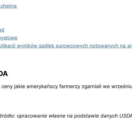
achetne
ad
mysłowe
blikacji wyników spółek surowcowych notowanych na a
DA
ceny jakie amerykańscy farmerzy zgarniali we wrześni
źródło: opracowanie własne na podstawie danych USD