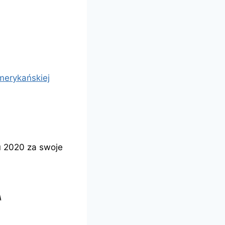
merykańskiej
u 2020 za swoje
A