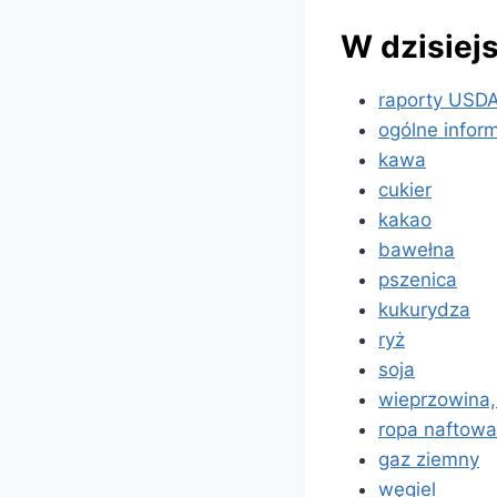
W dzisiej
raporty USD
ogólne infor
kawa
cukier
kakao
bawełna
pszenica
kukurydza
ryż
soja
wieprzowina,
ropa naftowa
gaz ziemny
węgiel