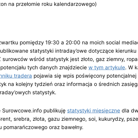
on na przełomie roku kalendarzowego)
czwartku pomiędzy 19:30 a 20:00 na moich social media
ublikowane statystyki intraday’owe dotyczące kierunku
 surowców wśród statystyk jest złoto, gaz ziemny, ropa
potencjału tych danych znajdziecie
w tym artykule
. W 
nniku tradera
pojawia się wpis poświęcony potencjalnej
yk na kolejny tydzień oraz informacja o średnich zasięg
ntraday’owych statystyk.
e Surowcowe.info publikuję
statystyki miesięczne
dla d
ent, srebra, złota, gazu ziemnego, soi, kukurydzy, psze
ku pomarańczowego oraz bawełny.