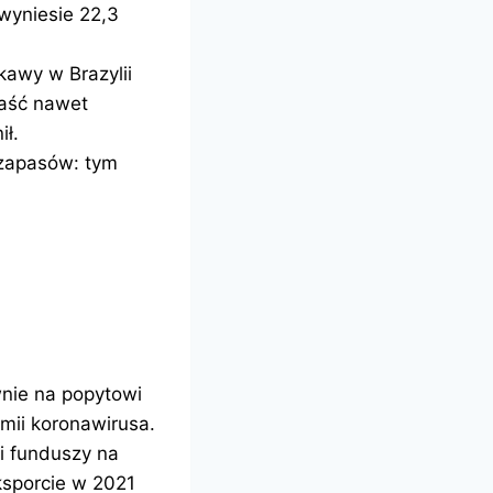
wyniesie 22,3
kawy w Brazylii
paść nawet
ił.
 zapasów: tym
nie na popytowi
emii koronawirusa.
ji funduszy na
ksporcie w 2021