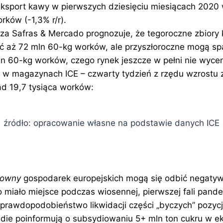
ksport kawy w pierwszych dziesięciu miesiącach 2020 
rków (-1,3% r/r).
za Safras & Mercado prognozuje, że tegoroczne zbiory 
 aż 72 mln 60-kg worków, ale przyszłoroczne mogą s
ln 60-kg worków, czego rynek jeszcze w pełni nie wycen
w magazynach ICE – czwarty tydzień z rzędu wzrostu
d 19,7 tysiąca worków:
źródło: opracowanie własne na podstawie danych ICE
downy
gospodarek europejskich mogą się odbić negatyw
o miało miejsce podczas wiosennej, pierwszej fali pand
e prawdopodobieństwo likwidacji części „byczych” pozyc
 Indie poinformują o subsydiowaniu 5+ mln ton cukru w e