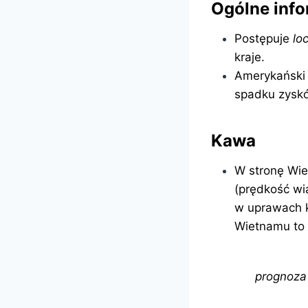
Ogólne inf
Postępuje
lo
kraje.
Amerykański 
spadku zyskó
Kawa
W stronę Wiet
(prędkość wi
w uprawach k
Wietnamu to 
prognoza