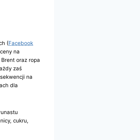
ch (
Facebook
 ceny na
 Brent oraz ropa
każdy zaś
 sekwencji na
ach dla
wunastu
nicy, cukru,