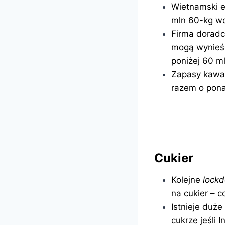
Wietnamski e
mln 60-kg wo
Firma doradc
mogą wynieść
poniżej 60 m
Zapasy kawa 
razem o pona
Cukier
Kolejne
lock
na cukier – c
Istnieje duż
cukrze jeśli