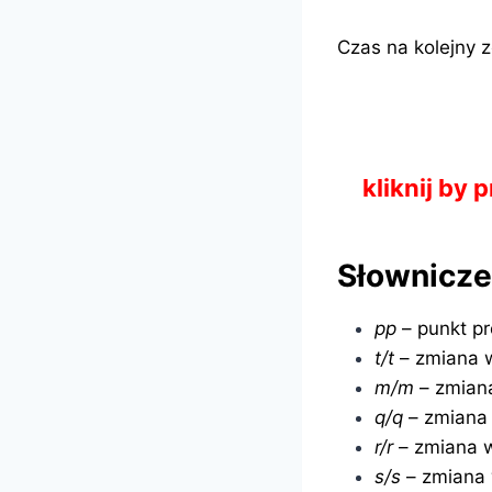
Czas na kolejny 
kliknij by
Słownicz
pp
– punkt p
t/t
– zmiana 
m/m
– zmian
q/q
– zmiana 
r/r
– zmiana w
s/s
– zmiana 