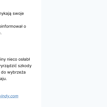
mykają swoje
oinformował o
.
iny nieco osłabł
wyrządzić szkody
e do wybrzeża
aju.
windy.com