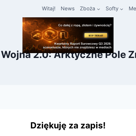
Witaj!
News
Zboża
Softy
Me
 Wojna 2.0: Arktyczne Pole 
Dziękuję za zapis!